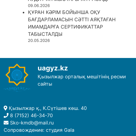
09.06.2026
ҚҰРАН КӘРІМ БОЙЫНША ОҚУ
БАҒДАРЛАМАСЫН СӘТТІ АЯҚТАҒАН
ИМАМДАРҒА СЕРТИФИКАТТАР
ТАБЫСТАЛДЫ
20.05.2026
uagyz.kz
Қызылжар орталық мешітінің ресми
сайты
Қызылжар қ., К.Сүтішев көш. 40
8 (7152) 46-34-70
Sko-kmdb@mail.ru
Сопровождение:
студия Gala