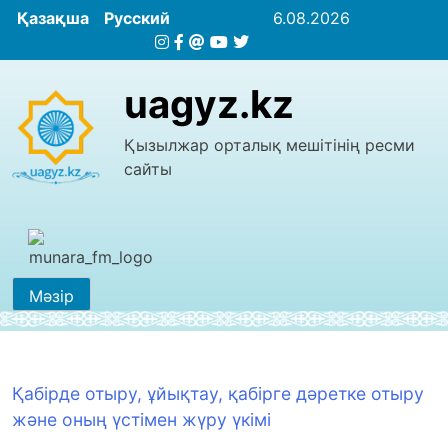
Қазақша
Русский
6.08.2026
uagyz.kz
Қызылжар орталық мешітінің ресми
сайты
Мәзір
Қабiрде отыру, ұйықтау, қабiрге дәретке отыру
және оның үстiмен жүру үкімі