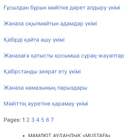
Ғұсылдан бұрын мәйiтке дәрет алдыру үкімі
Жаназа оқылмайтын адамдар үкімі
Қабiрдi қайта ашу үкімі
Жаназаға қатысты қосымша сұрақ-жауаптар
Қабiрстанды зиярат ету үкімі
Жаназа намазының парыздары
Мәйiттiң әуретiне қарамау үкiмi
Pages:
1
2
3
4
5
6
7
МАМЛЮТ АУДАНДЫҚ «MUSTAFA»