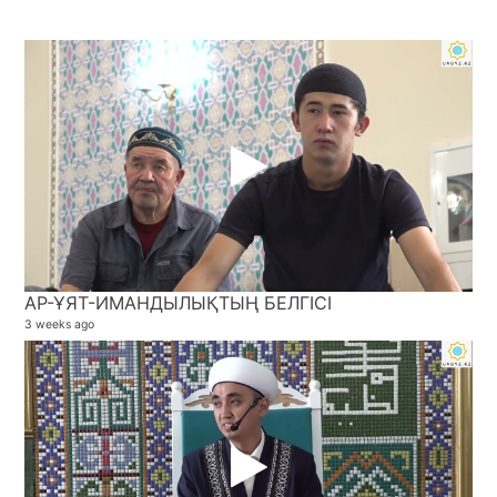
АР-ҰЯТ-ИМАНДЫЛЫҚТЫҢ БЕЛГІСІ
3 weeks ago