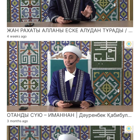
ЖАН РАХАТЫ АЛЛАНЫ ЕСКЕ АЛУДАН ТҰРАДЫ / Дәуренбек Қабибуллаұлы
4 weeks ago
ОТАНДЫ СҮЮ – ИМАННАН | Дәуренбек Қабибуллаұлы
3 months ago