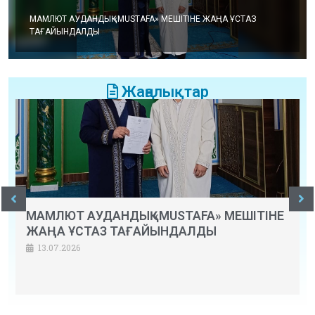
МАМЛЮТ АУДАНДЫҚ «MUSTAFA» МЕШІТІНЕ ЖАҢА ҰСТАЗ
ТАҒАЙЫНДАЛДЫ
Жаңалықтар
МАМЛЮТ АУДАНДЫҚ «MUSTAFA» МЕШІТІНЕ
ЖАҢА ҰСТАЗ ТАҒАЙЫНДАЛДЫ
13.07.2026