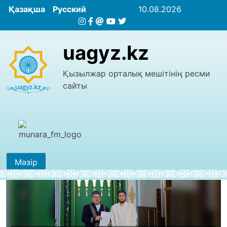
Қазақша
Русский
10.08.2026
uagyz.kz
Қызылжар орталық мешітінің ресми
сайты
Мәзір