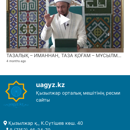
ТАЗАЛЫҚ – ИМАННАН, ТАЗА ҚОҒАМ – МҰСЫЛМАНДЫҚТАН / Әділхан Оразов
4 months ago
uagyz.kz
Қызылжар орталық мешітінің ресми
сайты
Қызылжар қ., К.Сүтішев көш. 40