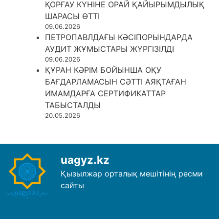
ҚОРҒАУ КҮНІНЕ ОРАЙ ҚАЙЫРЫМДЫЛЫҚ
ШАРАСЫ ӨТТІ
09.06.2026
ПЕТРОПАВЛДАҒЫ КӘСІПОРЫНДАРДА
АУДИТ ЖҰМЫСТАРЫ ЖҮРГІЗІЛДІ
09.06.2026
ҚҰРАН КӘРІМ БОЙЫНША ОҚУ
БАҒДАРЛАМАСЫН СӘТТІ АЯҚТАҒАН
ИМАМДАРҒА СЕРТИФИКАТТАР
ТАБЫСТАЛДЫ
20.05.2026
uagyz.kz
Қызылжар орталық мешітінің ресми
сайты