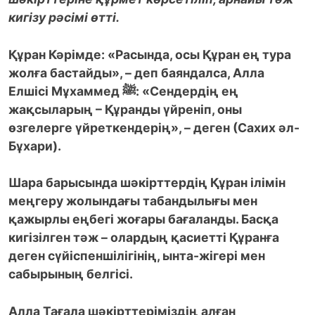
кигізу рәсімі өтті.
Құран Кәрімде: «Расында, осы Құран ең тура
жолға бастайды», – деп баяндалса, Алла
Елшісі Мұхаммед
ﷺ
: «Сендердің ең
жақсыларың – Құранды үйреніп, оны
өзгелерге үйреткендерің», – деген (Сахих әл-
Бұхари).
Шара барысында шәкірттердің Құран ілімін
меңгеру жолындағы табандылығы мен
қажырлы еңбегі жоғары бағаланды. Басқа
кигізілген тәж – олардың қасиетті Құранға
деген сүйіспеншілігінің, ынта-жігері мен
сабырының белгісі.
Алла Тағала шәкірттеріміздің алған