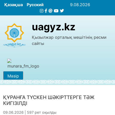
Қазақша
Русский
9.08.2026
uagyz.kz
Қызылжар орталық мешітінің ресми
сайты
Мәзір
ҚҰРАНҒА ТҮСКЕН ШӘКІРТТЕРГЕ ТӘЖ
КИГІЗІЛДІ
09.06.2026 | 597 рет оқылды