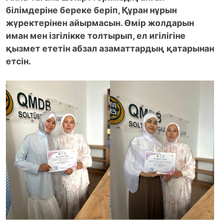
білімдеріне береке беріп, Құран нұрын
жүректерінен айырмасын. Өмір жолдарын
иман мен ізгілікке толтырып, ел игілігіне
қызмет ететін абзал азаматтардың қатарынан
етсін.