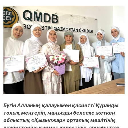
Бүгін Алланың қалауымен қасиетті Құранды
толық меңгеріп, маңызды белеске жеткен
облыстық «Қызылжар» орталық мешітінің
шәкірттеріне құрмет көрсетіліп, арнайы тәж