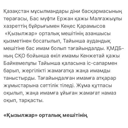
Қазақстан мұсылмандары діни басқармасының
төрағасы, Бас мүфти Ержан қажы Малғажыұлы
хазреттің бұйрығымен Кеңес Қарамысов
«Қызылжар» орталық мешітінің азаншысы
қызметінен босатылып, Тайынша аудандық
мешітіне бас имам болып тағайындалды.
ҚМДБ-
ның СҚО бойынша өкіл имамы Кенжетай қажы
Байкемелұлы Тайынша қаласына іс-сапармен
барып, жергілікті жамағатқа жаңа имамды
таныстырды. Тағайындалған имамға атқарар
жұмыстарына сәттілік тіледі. Жұма құтпасы
оқылып, жаңа имамға ұйыған жамағат намаз
оқып, тарқасты.
«Қызылжар» орталық мешітінің