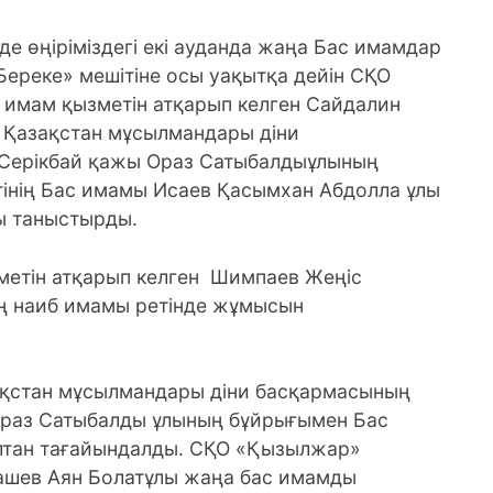
де өңіріміздегі екі ауданда жаңа Бас имамдар
ереке» мешітіне осы уақытқа дейін СҚО
 имам қызметін атқарып келген Сайдалин
 Қазақстан мұсылмандары діни
 Серікбай қажы Ораз Сатыбалдыұлының
інің Бас имамы Исаев Қасымхан Абдолла ұлы
ы таныстырды.
етін атқарып келген Шимпаев Жеңіс
ің наиб имамы ретінде жұмысын
ақстан мұсылмандары діни басқармасының
Ораз Сатыбалды ұлының бұйрығымен Бас
лтан тағайындалды. СҚО «Қызылжар»
ашев Аян Болатұлы жаңа бас имамды