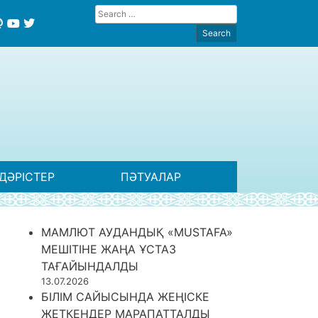
ДӘРІСТЕР
ПӘТУАЛАР
МАМЛЮТ АУДАНДЫҚ «MUSTAFA»
МЕШІТІНЕ ЖАҢА ҰСТАЗ
ТАҒАЙЫНДАЛДЫ
13.07.2026
БІЛІМ САЙЫСЫНДА ЖЕҢІСКЕ
ЖЕТКЕНДЕР МАРАПАТТАЛДЫ