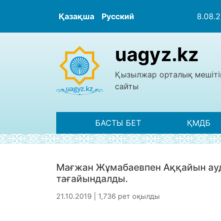
Қазақша
Русский
8.08.
uagyz.kz
Қызылжар орталық мешіті
сайты
БАСТЫ БЕТ
ҚМДБ
Мағжан Жұмабаевпен Аққайын ау
тағайындалды.
21.10.2019 | 1,736 рет оқылды