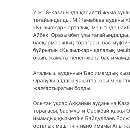
Ү.ж 18-қазанында қасиетті жұма күнін
тағайындалды. М.Жұмабаев ауданы «Б
«Қызылжар» орталық мешітінде наиб
Айбек Оразымбет ұлы тағайындалды.
басқармасының төрағасы, бас мүфти
бұйрығын «Қызылжар» қалалық мешіт
оқып, жамағатпенен жаңа бас имамд
Аталмыш ауданның Бас имамдық қызм
Оралұлы алдағы уақытта осы мешітт
жалғастыратын болды.
Осыған ұқсас Аққайын ауданына Қаз
төрағасы, бас мүфти Серікбай қажы 
имамдық қызметіне Байдуллаев Ерсұ
орталық мешітінің наиб имамы Алыпқ