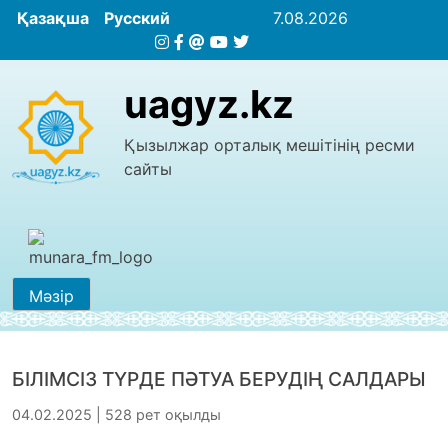
Қазақша
Русский
7.08.2026
uagyz.kz
Қызылжар орталық мешітінің ресми
сайты
Мәзір
БІЛІМСІЗ ТҮРДЕ ПӘТУА БЕРУДІҢ САЛДАРЫ
04.02.2025 | 528 рет оқылды