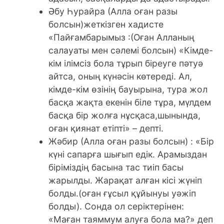
Әбу Һурайра (Алла оған разы
болсын)жеткізген хадисте
«Пайғамбарымыз :(Оған Алланың
салауаты мен сәлемі болсын) «Кімде-
кім ілімсіз бола тұрып біреуге пәтуә
айтса, оның күнәсін көтереді. Ал,
кімде-кім өзінің бауырына, тура жол
басқа жақта екенін біле тұра, мүлдем
басқа бір жолға нұсқаса,шынында,
оған қиянат етіпті» – депті.
Жәбир (Алла оған разы болсын) : «Бір
күні сапарға шығып едік. Арамыздан
біріміздің басына тас тиіп басы
жарылды. Жарақат алған кісі жүніп
болды.(оған ғұсыл құйынуы уәжіп
болды). Сонда ол серіктерінен:
«Маған таяммум алуға бола ма?» деп