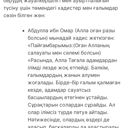
берудің жауапкершілігі мен ауыртпалығын
түсіну үшін төмендегі хадистер мен ғалымдар
сөзін білген жөн:
Абдулла ибн Омар (Алла оған разы
болсын) мынадай хадис жеткізген:
«Пайғамбарымыз:(Оған Алланың
салауаты мен сәлемі болсын)
«Расында, Алла Тағала адамдардан
ілімді лезде жоқ етпейді. Бәлкім,
ғалымдардың жанын алумен
жоғалады. Бірде-бір ғалым қалмаған
кезде, адамдар сауатсыз
басшылардың етегінен ұстайды.
Сұрақтарын солардан сұрайды. Ал
олар ілімсіз түрде пәтуә айтады.
Нәтижесінде, олардың өздері де
адасып, басқаларды да адастырады.