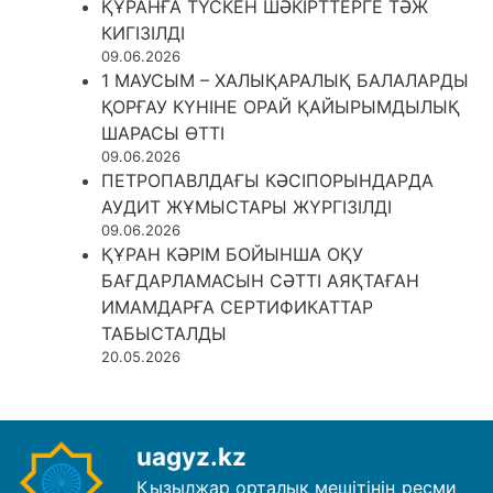
ҚҰРАНҒА ТҮСКЕН ШӘКІРТТЕРГЕ ТӘЖ
КИГІЗІЛДІ
09.06.2026
1 МАУСЫМ – ХАЛЫҚАРАЛЫҚ БАЛАЛАРДЫ
ҚОРҒАУ КҮНІНЕ ОРАЙ ҚАЙЫРЫМДЫЛЫҚ
ШАРАСЫ ӨТТІ
09.06.2026
ПЕТРОПАВЛДАҒЫ КӘСІПОРЫНДАРДА
АУДИТ ЖҰМЫСТАРЫ ЖҮРГІЗІЛДІ
09.06.2026
ҚҰРАН КӘРІМ БОЙЫНША ОҚУ
БАҒДАРЛАМАСЫН СӘТТІ АЯҚТАҒАН
ИМАМДАРҒА СЕРТИФИКАТТАР
ТАБЫСТАЛДЫ
20.05.2026
uagyz.kz
Қызылжар орталық мешітінің ресми