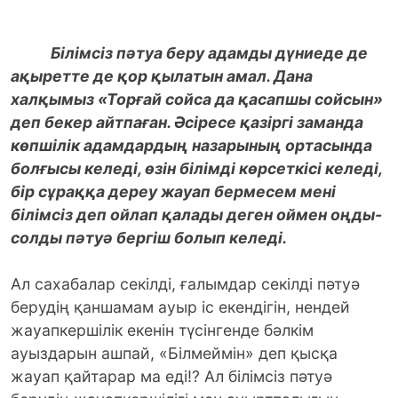
Білімсіз пәтуа беру адамды дүниеде де
ақыретте де қор қылатын амал. Дана
халқымыз «Торғай сойса да қасапшы сойсын»
деп бекер айтпаған. Әсіресе қазіргі заманда
көпшілік адамдардың назарының ортасында
болғысы келеді, өзін білімді көрсеткісі келеді,
бір сұраққа дереу жауап бермесем мені
білімсіз деп ойлап қалады деген оймен оңды-
солды пәтуә бергіш болып келеді.
Ал сахабалар секілді, ғалымдар секілді пәтуә
берудің қаншамам ауыр іс екендігін, нендей
жауапкершілік екенін түсінгенде бәлкім
ауыздарын ашпай, «Білмеймін» деп қысқа
жауап қайтарар ма еді!? Ал білімсіз пәтуә