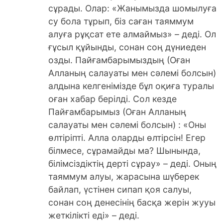
сұрады. Олар: «Жанымызда шомылуға
су бола тұрып, біз саған таяммум
алуға рұқсат ете алмаймыз» – деді. Ол
ғұсыл құйынды, сонан соң дүниеден
озды. Пайғамбарымыздың (Оған
Алланың салауаты мен сәлемі болсын)
алдына келгенімізде бұл оқиға туралы
оған хабар берілді. Сол кезде
Пайғамбарымыз (Оған Алланың
салауаты мен сәлемі болсын) : «Оны
өлтіріпті. Алла оларды өлтірсін! Егер
білмесе, сұрамайды ма? Шынында,
білімсіздіктің дерті сұрау» – деді. Оның
таяммум алуы, жарасына шүберек
байлап, үстінен сипап қоя салуы,
сонан соң денесінің басқа жерін жууы
жеткілікті еді» – деді.