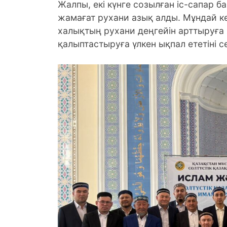
Жалпы, екі күнге созылған іс-сапар 
жамағат рухани азық алды. Мұндай к
халықтың рухани деңгейін арттыруға
қалыптастыруға үлкен ықпал ететіні сө