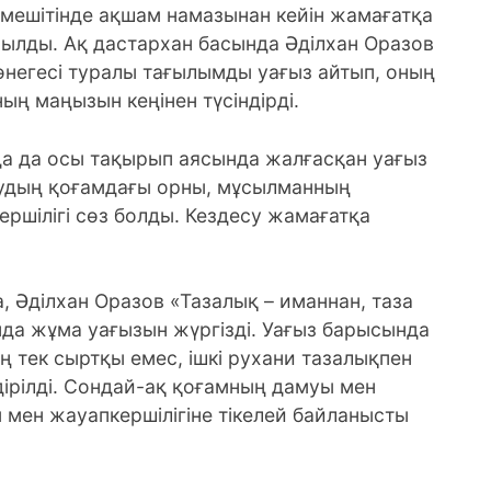
мешітінде ақшам намазынан кейін жамағатқа
ылды. Ақ дастархан басында Әділхан Оразов
 өнегесі туралы тағылымды уағыз айтып, оның
ң маңызын кеңінен түсіндірді.
а да осы тақырып аясында жалғасқан уағыз
нудың қоғамдағы орны, мұсылманның
кершілігі сөз болды. Кездесу жамағатқа
а, Әділхан Оразов «Тазалық – иманнан, таза
а жұма уағызын жүргізді. Уағыз барысында
ң тек сыртқы емес, ішкі рухани тазалықпен
дірілді. Сондай-ақ қоғамның дамуы мен
 мен жауапкершілігіне тікелей байланысты