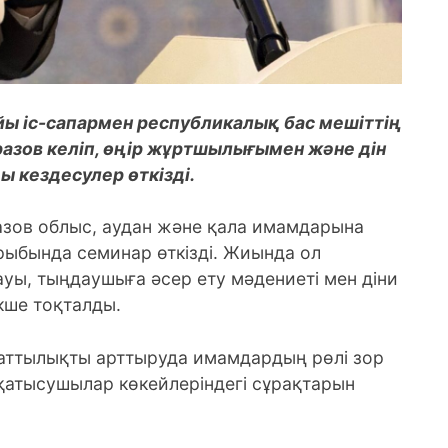
йы іс-сапармен республикалық бас мешіттің
разов келіп, өңір жұртшылығымен және дін
 кездесулер өткізді.
разов облыс, аудан және қала имамдарына
рыбында семинар өткізді. Жиында ол
ауы, тыңдаушыға әсер ету мәдениеті мен діни
кше тоқталды.
ауаттылықты арттыруда имамдардың рөлі зор
 қатысушылар көкейлеріндегі сұрақтарын