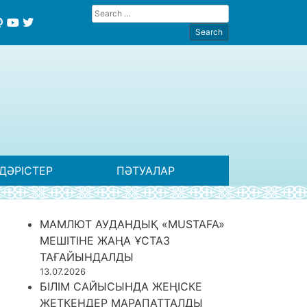
ДӘРІСТЕР
ПӘТУАЛАР
МАМЛЮТ АУДАНДЫҚ «MUSTAFA»
МЕШІТІНЕ ЖАҢА ҰСТАЗ
ТАҒАЙЫНДАЛДЫ
13.07.2026
БІЛІМ САЙЫСЫНДА ЖЕҢІСКЕ
ЖЕТКЕНДЕР МАРАПАТТАЛДЫ