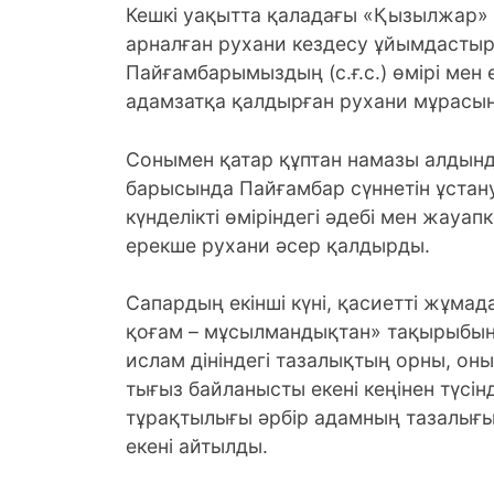
Кешкі уақытта қаладағы «Қызылжар» 
арналған рухани кездесу ұйымдастыр
Пайғамбарымыздың (с.ғ.с.) өмірі мен
адамзатқа қалдырған рухани мұрасыны
Сонымен қатар құптан намазы алдынд
барысында Пайғамбар сүннетін ұста
күнделікті өміріндегі әдебі мен жауап
ерекше рухани әсер қалдырды.
Сапардың екінші күні, қасиетті жұмад
қоғам – мұсылмандықтан» тақырыбынд
ислам дініндегі тазалықтың орны, оны
тығыз байланысты екені кеңінен түсін
тұрақтылығы әрбір адамның тазалығы
екені айтылды.