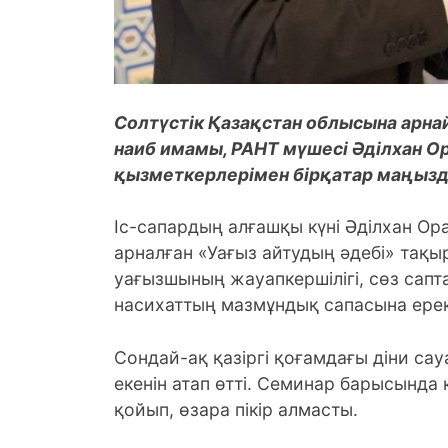
Солтүстік Қазақстан облысына арна
наиб имамы, РАНТ мүшесі Әділхан О
қызметкерлерімен бірқатар маңызды
Іс-сапардың алғашқы күні Әділхан О
арналған «Уағыз айтудың әдебі» тақы
уағызшының жауапкершілігі, сөз сапт
насихаттың мазмұндық сапасына ере
Сондай-ақ қазіргі қоғамдағы діни с
екенін атап өтті. Семинар барысында
қойып, өзара пікір алмасты.