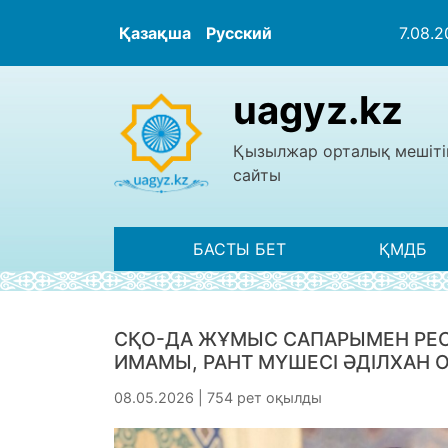
Қазақша
Русский
7.08.
uagyz.kz
Қызылжар орталық мешіті
сайты
БАСТЫ БЕТ
ҚМДБ
СҚО-ДА ЖҰМЫС САПАРЫМЕН РЕС
ИМАМЫ, РАНТ МҮШЕСІ ӘДІЛХАН 
08.05.2026 | 754 рет оқылды