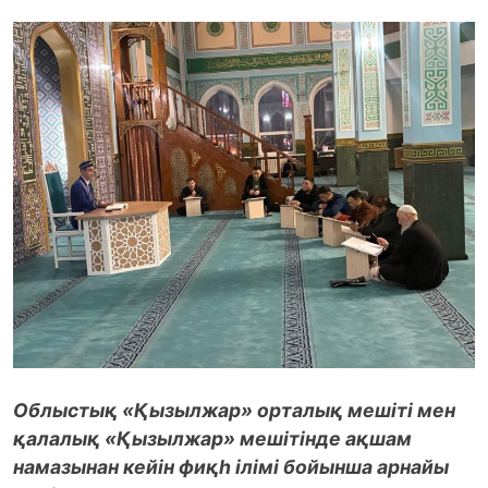
Облыстық «Қызылжар» орталық мешіті мен
қалалық «Қызылжар» мешітінде ақшам
намазынан кейін фиқһ ілімі бойынша арнайы