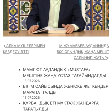
АЛҚА МҮШЕЛЕРІМЕН
М.ЖҰМАБАЕВ АУДАНЫНДА
КЕЗДЕСУ ӨТТІ
500 ОРЫНДЫҚ ЖАҢА МЕШІТ
САЛЫНЫП ЖАТЫР
МАМЛЮТ АУДАНДЫҚ «MUSTAFA»
МЕШІТІНЕ ЖАҢА ҰСТАЗ ТАҒАЙЫНДАЛДЫ
13.07.2026
БІЛІМ САЙЫСЫНДА ЖЕҢІСКЕ ЖЕТКЕНДЕР
МАРАПАТТАЛДЫ
13.07.2026
ҚҰРБАНДЫҚ ЕТІ МҰҚТАЖ ЖАНДАРҒА
ТАРАТЫЛДЫ