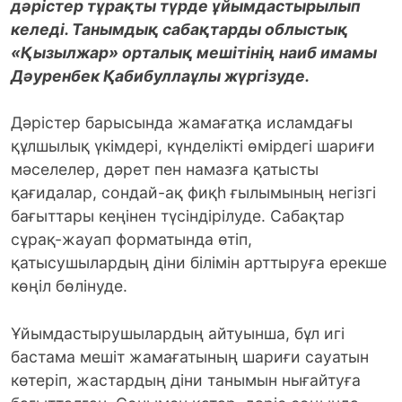
дәрістер тұрақты түрде ұйымдастырылып
келеді. Танымдық сабақтарды облыстық
«Қызылжар» орталық мешітінің наиб имамы
Дәуренбек Қабибуллаұлы жүргізуде.
Дәрістер барысында жамағатқа исламдағы
құлшылық үкімдері, күнделікті өмірдегі шариғи
мәселелер, дәрет пен намазға қатысты
қағидалар, сондай-ақ фиқһ ғылымының негізгі
бағыттары кеңінен түсіндірілуде. Сабақтар
сұрақ-жауап форматында өтіп,
қатысушылардың діни білімін арттыруға ерекше
көңіл бөлінуде.
Ұйымдастырушылардың айтуынша, бұл игі
бастама мешіт жамағатының шариғи сауатын
көтеріп, жастардың діни танымын нығайтуға