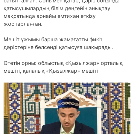
бағытталған. Сонымен қатар, дәріс соңында
қатысушылардың білім деңгейін анықтау
мақсатында арнайы емтихан өткізу
жоспарланған.
Мешіт ұжымы барша жамағатты фиқһ
дәрістеріне белсенді қатысуға шақырады.
Өтетін орны: облыстық «Қызылжар» орталық
мешіті, қалалық «Қызылжар» мешіті