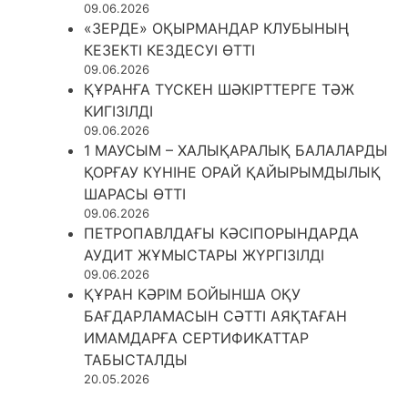
09.06.2026
«ЗЕРДЕ» ОҚЫРМАНДАР КЛУБЫНЫҢ
КЕЗЕКТІ КЕЗДЕСУІ ӨТТІ
09.06.2026
ҚҰРАНҒА ТҮСКЕН ШӘКІРТТЕРГЕ ТӘЖ
КИГІЗІЛДІ
09.06.2026
1 МАУСЫМ – ХАЛЫҚАРАЛЫҚ БАЛАЛАРДЫ
ҚОРҒАУ КҮНІНЕ ОРАЙ ҚАЙЫРЫМДЫЛЫҚ
ШАРАСЫ ӨТТІ
09.06.2026
ПЕТРОПАВЛДАҒЫ КӘСІПОРЫНДАРДА
АУДИТ ЖҰМЫСТАРЫ ЖҮРГІЗІЛДІ
09.06.2026
ҚҰРАН КӘРІМ БОЙЫНША ОҚУ
БАҒДАРЛАМАСЫН СӘТТІ АЯҚТАҒАН
ИМАМДАРҒА СЕРТИФИКАТТАР
ТАБЫСТАЛДЫ
20.05.2026