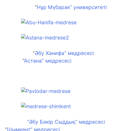
“
Нұр Мүбарак” университеті
“
Әбу Ханифа” медресесі
“
Астана” медресесі
“Әбу Бәкір Сыддық” медресесі
“
Шымкент” медресесі