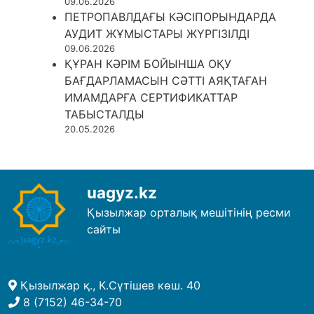
09.06.2026
ПЕТРОПАВЛДАҒЫ КӘСІПОРЫНДАРДА
АУДИТ ЖҰМЫСТАРЫ ЖҮРГІЗІЛДІ
09.06.2026
ҚҰРАН КӘРІМ БОЙЫНША ОҚУ
БАҒДАРЛАМАСЫН СӘТТІ АЯҚТАҒАН
ИМАМДАРҒА СЕРТИФИКАТТАР
ТАБЫСТАЛДЫ
20.05.2026
uagyz.kz
Қызылжар орталық мешітінің ресми
сайты
Қызылжар қ., К.Сүтішев көш. 40
8 (7152) 46-34-70