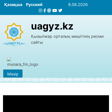
Қазақша
Русский
8.08.2026
uagyz.kz
Қызылжар орталық мешітінің ресми
сайты
Мәзір