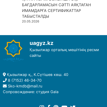
БАҒДАРЛАМАСЫН СӘТТІ АЯҚТАҒАН
ИМАМДАРҒА СЕРТИФИКАТТАР
ТАБЫСТАЛДЫ
20.05.2026
uagyz.kz
Қызылжар орталық мешітінің ресми
сайты
Қызылжар қ., К.Сүтішев көш. 40
8 (7152) 46-34-70
Sko-kmdb@mail.ru
Сопровождение:
студия Gala