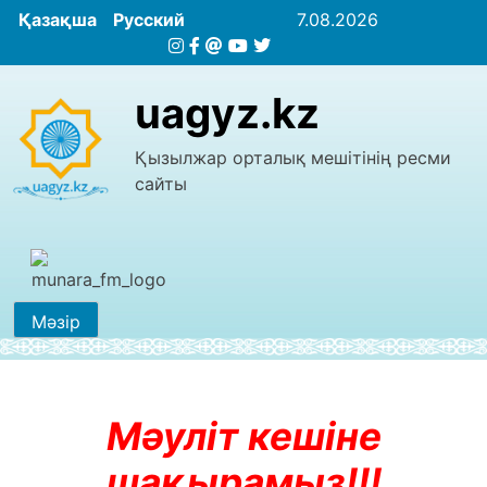
Қазақша
Русский
7.08.2026
uagyz.kz
Қызылжар орталық мешітінің ресми
сайты
Мәзір
Мәуліт кешіне
шақырамыз!!!