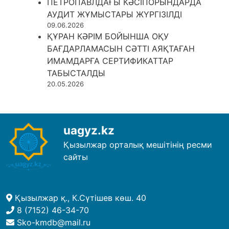
ПЕТРОПАВЛДАҒЫ КӘСІПОРЫНДАРДА
АУДИТ ЖҰМЫСТАРЫ ЖҮРГІЗІЛДІ
09.06.2026
ҚҰРАН КӘРІМ БОЙЫНША ОҚУ
БАҒДАРЛАМАСЫН СӘТТІ АЯҚТАҒАН
ИМАМДАРҒА СЕРТИФИКАТТАР
ТАБЫСТАЛДЫ
20.05.2026
uagyz.kz
Қызылжар орталық мешітінің ресми
сайты
Қызылжар қ., К.Сүтішев көш. 40
8 (7152) 46-34-70
Sko-kmdb@mail.ru