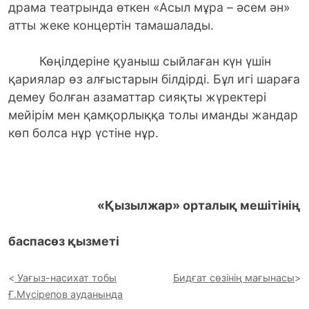
драма театрында өткен «Асыл мұра – әсем ән»
атты жеке концертін тамашалады.
Көңілдеріне қуаныш сыйлаған күн үшін
қариялар өз алғыстарын білдірді. Бұл игі шараға
демеу болған азаматтар сияқты жүректері
мейірім мен қамқорлыққа толы иманды жандар
көп болса нұр үстіне нұр.
«Қызылжар» орталық мешітінің
баспасөз қызметі
Уағыз-насихат тобы
Бидғат сөзінің мағынасы
Ғ.Мүсірепов ауданында