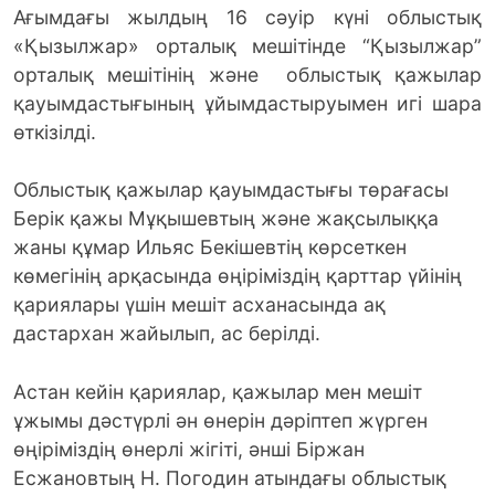
Ағымдағы жылдың 16 сәуір күні облыстық
«Қызылжар» орталық мешітінде “Қызылжар”
орталық мешітінің және облыстық қажылар
қауымдастығының ұйымдастыруымен игі шара
өткізілді.
Облыстық қажылар қауымдастығы төрағасы
Берік қажы Мұқышевтың және жақсылыққа
жаны құмар Ильяс Бекішевтің көрсеткен
көмегінің арқасында өңіріміздің қарттар үйінің
қариялары үшін мешіт асханасында ақ
дастархан жайылып, ас берілді.
Астан кейін қариялар, қажылар мен мешіт
ұжымы дәстүрлі ән өнерін дәріптеп жүрген
өңіріміздің өнерлі жігіті, әнші Біржан
Есжановтың Н. Погодин атындағы облыстық