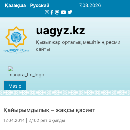
Қазақша
Русский
7.08.2026
uagyz.kz
Қызылжар орталық мешітінің ресми
сайты
Мәзір
Қайырымдылық – жақсы қасиет
17.04.2014 | 2,102 рет оқылды