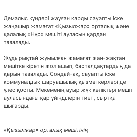
Демалыс күндері жауған қарды сауапты іске
жаңашыр жамағат «Қызылжар» орталық және
қалалық «Нұр» мешіті ауласын қардан
тазалады.
Жұдырықтай жұмылған жамағат жан-жақтан
мешітке кіретін жол ашып, баспалдақтардың да
қарын тазалады. Сондай-ақ, сауапты іске
коммуналдық шаруашылық қызметкерлері де
үлес қосты. Мекеменің ауыр жүк көліктері мешіт
ауласындағы қар үйінділерін тиеп, сыртқа
шығарды.
«Қызылжар» орталық мешітінің