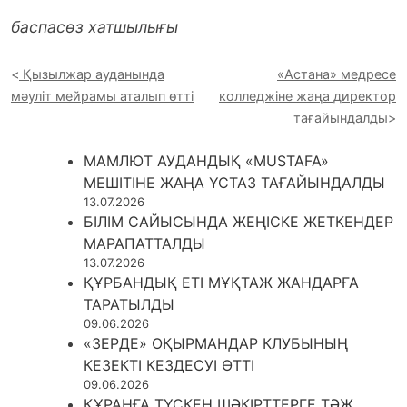
баспасөз хатшылығы
Қызылжар ауданында
«Астана» медресе
мәуліт мейрамы аталып өтті
колледжіне жаңа директор
тағайындалды
МАМЛЮТ АУДАНДЫҚ «MUSTAFA»
МЕШІТІНЕ ЖАҢА ҰСТАЗ ТАҒАЙЫНДАЛДЫ
13.07.2026
БІЛІМ САЙЫСЫНДА ЖЕҢІСКЕ ЖЕТКЕНДЕР
МАРАПАТТАЛДЫ
13.07.2026
ҚҰРБАНДЫҚ ЕТІ МҰҚТАЖ ЖАНДАРҒА
ТАРАТЫЛДЫ
09.06.2026
«ЗЕРДЕ» ОҚЫРМАНДАР КЛУБЫНЫҢ
КЕЗЕКТІ КЕЗДЕСУІ ӨТТІ
09.06.2026
ҚҰРАНҒА ТҮСКЕН ШӘКІРТТЕРГЕ ТӘЖ