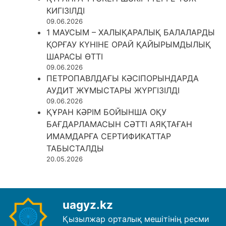
КИГІЗІЛДІ
09.06.2026
1 МАУСЫМ – ХАЛЫҚАРАЛЫҚ БАЛАЛАРДЫ
ҚОРҒАУ КҮНІНЕ ОРАЙ ҚАЙЫРЫМДЫЛЫҚ
ШАРАСЫ ӨТТІ
09.06.2026
ПЕТРОПАВЛДАҒЫ КӘСІПОРЫНДАРДА
АУДИТ ЖҰМЫСТАРЫ ЖҮРГІЗІЛДІ
09.06.2026
ҚҰРАН КӘРІМ БОЙЫНША ОҚУ
БАҒДАРЛАМАСЫН СӘТТІ АЯҚТАҒАН
ИМАМДАРҒА СЕРТИФИКАТТАР
ТАБЫСТАЛДЫ
20.05.2026
uagyz.kz
Қызылжар орталық мешітінің ресми