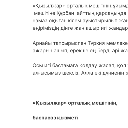
«Қызылжар» орталық мешітінің ұйы
мешітіне Құрбан айттың қарсаңында
намаз оқыған кілем ауыстырылып жаңа
өңіріміздің дінге жан ашыр игі жанда
Арнайы тапсырыспен Түркия мемлекеті
ажарын ашып, ерекше өң берді әрі жа
Осы игі бастамаға қолдау жасап, қо
алғысымыз шексіз. Алла екі дүниенің
«Қызылжар» орталық мешітінің
баспасөз қызметі