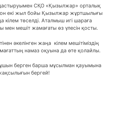
мдастыруымен СҚО «Қызылжар» орталық
 он екі жыл бойы Қызылжар жұртшылығы
 кілем төселді. Аталмыш игі шараға
ры мен мешіт жамағаты өз үлесін қосты.
нен әкелінген жаңа кілем мешітіміздің
мағаттың намаз оқуына да өте қолайлы.
л ұшын берген барша мұсылман қауымына
 жақсылығын бергей!