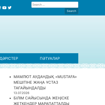
ДӘРІСТЕР
ПӘТУАЛАР
МАМЛЮТ АУДАНДЫҚ «MUSTAFA»
МЕШІТІНЕ ЖАҢА ҰСТАЗ
ТАҒАЙЫНДАЛДЫ
13.07.2026
БІЛІМ САЙЫСЫНДА ЖЕҢІСКЕ
ЖЕТКЕНДЕР МАРАПАТТАЛДЫ