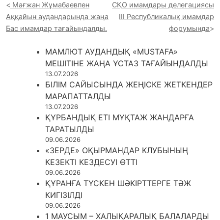
Мағжан Жұмабаевпен
СҚО имамдары делегациясы
Аққайын аудандарында жаңа
III Республикалық имамдар
Бас имамдар тағайындалды.
форумында
МАМЛЮТ АУДАНДЫҚ «MUSTAFA»
МЕШІТІНЕ ЖАҢА ҰСТАЗ ТАҒАЙЫНДАЛДЫ
13.07.2026
БІЛІМ САЙЫСЫНДА ЖЕҢІСКЕ ЖЕТКЕНДЕР
МАРАПАТТАЛДЫ
13.07.2026
ҚҰРБАНДЫҚ ЕТІ МҰҚТАЖ ЖАНДАРҒА
ТАРАТЫЛДЫ
09.06.2026
«ЗЕРДЕ» ОҚЫРМАНДАР КЛУБЫНЫҢ
КЕЗЕКТІ КЕЗДЕСУІ ӨТТІ
09.06.2026
ҚҰРАНҒА ТҮСКЕН ШӘКІРТТЕРГЕ ТӘЖ
КИГІЗІЛДІ
09.06.2026
1 МАУСЫМ – ХАЛЫҚАРАЛЫҚ БАЛАЛАРДЫ