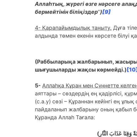
Аллаһтың, жүрегі өзге нәрсеге алаң
бермейтінін біліңіздер
“
)
[9]
4- Қарапайымдылық таныту.
Дұға тіле
алдында төмен екенін көрсете білуі қ
(
Раббыларыңа жалбарынып, жасырын 
шығушыларды жақсы көрмейді.
)
[10
5-
Аллаһқа Құран мен Сүннетте келг
аяттары – сөздердің ең қадірлісі, құ
(c.а.у) сөзі – Құраннан кейінгі ең ұлы
пайдаланып жалбарыну оның қабыл бо
Құранда Аллаһ Тағала:
(ةً وَقِنَا عَذَابَ النَّارِ