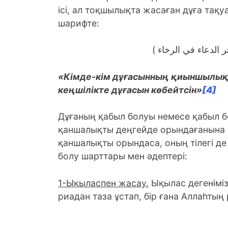
ісі, ал тоқшылықта жасаған дұға тақу
шарифте:
«Кімде-кім дұғасынның қиыншылықт
кеңшілікте дұғасын көбейтсін»
[4]
Дұғаның қабыл болуы немесе қабыл б
қаншалықты деңгейде орындағанына б
қаншалықты орындаса, оның тілегі д
болу шарттары мен әдептері:
1-Ықыласпен жасау.
Ықылас дегеніміз,
риадан таза ұстап, бір ғана Аллаһтың