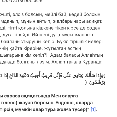
н салауаты болсын!
үшті, әлсіз болсын, мейлі бай, кедей болсын
ғымданып, мұңын айтып, жалбарынары ақиқат.
ді, тіпті қолына кішкене тікен кірсе де содан
 дұға тілейді.
Өйткені дұға мұсылманның
ы байланыстырушы көпір. Бүкіл тіршілік иелері
нің қайта кіреріне, жұтылған астың
 шығарына кім кепіл?! Адам баласы Аллаһтың
ұғада болғаны ләзім. Аллаһ тағала Құранда:
وَإِذَا سَأَلَكَ عِبَادِي عَنِّي فَإِنِّي قَرِيبٌ أُجِيبُ دَعْوَةَ الدَّاعِ إِذَا دَعَا
)
(
يَرْشُدُونَ
ы сұраса ақиқатында Мен оларға
 тілесе) жауап беремін. Ендеше, оларда
ірсін, мүмкін олар тура жолға түсер)
”
[1]
.