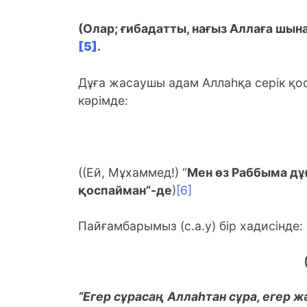
(Олар; ғибадатты, нағыз Аллаға шын
[5]
.
Дұға жасаушы адам Аллаһқа серік қос
кәрімде:
((Ей, Мұхаммед!) “
Мен өз Раббыма дұ
қоспайман”-де
)
[6]
Пайғамбарымыз (с.а.у) бір хадисінде:
“Егер сұрасаң Аллаһтан сұра, егер 