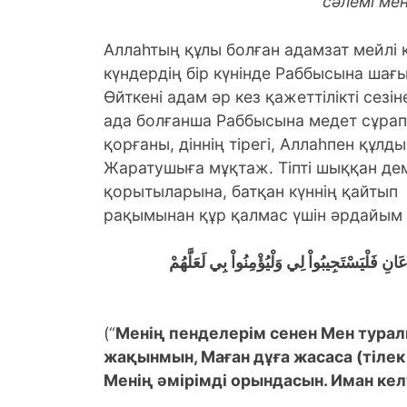
сәлемі ме
Аллаһтың құлы болған адамзат мейлі к
күндердің бір күнінде Раббысына ша
Өйткені адам әр кез қажеттілікті сезіне
ада болғанша Раббысына медет сұрап,
қорғаны, діннің тірегі, Аллаһпен құлд
Жаратушыға мұқтаж. Тіпті шыққан дем
қорытыларына, батқан күннің қайтып
рақымынан құр қалмас үшін әрдайым д
نِ فَلْيَسْتَجِيبُواْ لِي وَلْيُؤْمِنُواْ بِي لَعَلَّهُمْ
(“
Менің пенделерім сенен Мен турал
жақынмын, Маған дұға жасаса (тілек
Менің әмірімді орындасын. Иман келт