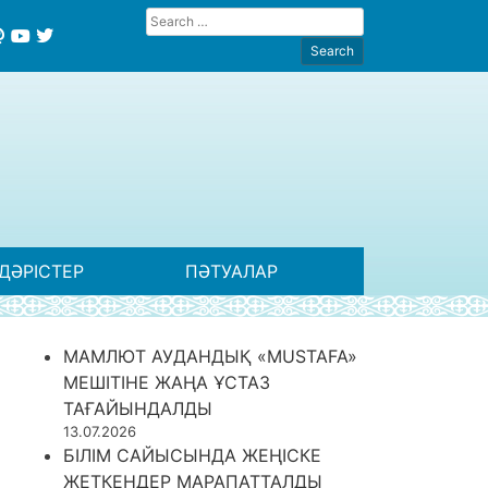
ДӘРІСТЕР
ПӘТУАЛАР
МАМЛЮТ АУДАНДЫҚ «MUSTAFA»
МЕШІТІНЕ ЖАҢА ҰСТАЗ
ТАҒАЙЫНДАЛДЫ
13.07.2026
БІЛІМ САЙЫСЫНДА ЖЕҢІСКЕ
ЖЕТКЕНДЕР МАРАПАТТАЛДЫ