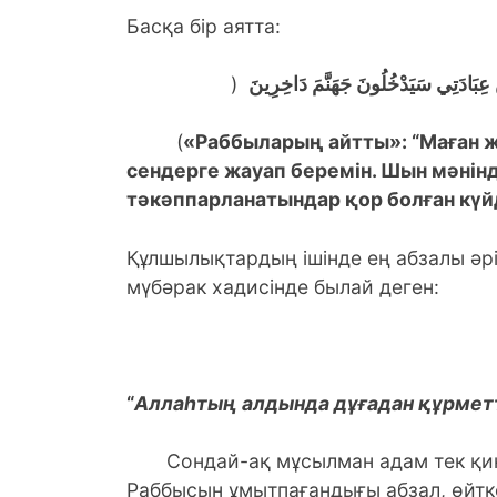
Басқа бір аятта:
(
 عِبَادَتِي سَيَدْخُلُونَ جَهَنَّمَ دَاخِرِينَ
(
«Раббыларың айтты»: “Маған 
сендерге жауап беремін. Шын мәнін
тәкәппарланатындар қор болған күйд
Құлшылықтардың ішінде ең абзалы әрі
мүбәрак хадисінде былай деген:
“
Аллаһтың алдында дұғадан құрметт
Сондай-ақ мұсылман адам тек қин
Раббысын ұмытпағандығы абзал, өйтке