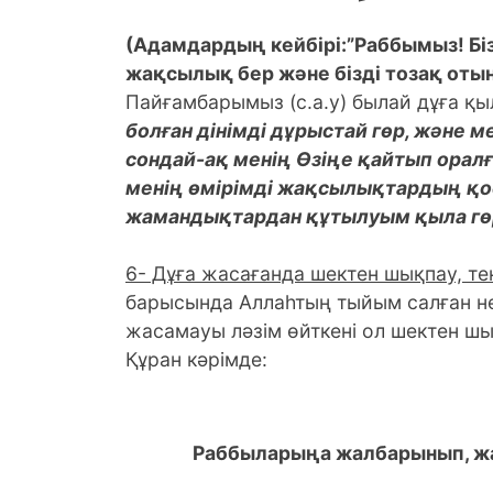
(Адамдардың кейбірі:”Раббымыз! Бі
жақсылық бер және бізді тозақ отын
Пайғамбарымыз (с.а.у) былай дұға қы
болған дінімді дұрыстай гөр, және м
сондай-ақ менің Өзіңе қайтып оралғ
менің өмірімді жақсылықтардың қосы
жамандықтардан құтылуым қыла гө
6- Дұға жасағанда шектен шықпау, те
барысында Аллаһтың тыйым салған н
жасамауы ләзім өйткені ол шектен ш
Құран кәрімде:
Раббыларыңа жалбарынып, жас