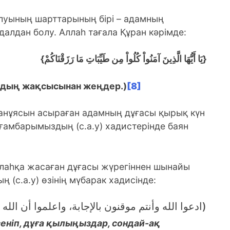
луының шарттарының бірі – адамның
алдан болу. Аллаһ тағала Құран кәрімде:
{يَا أَيُّهَا الَّذِينَ آمَنُواْ كُلُواْ مِن طَيِّبَاتِ مَا رَزَقْنَاكُمْ}
здың жақсысынан жеңдер.)
[8]
жанұясын асыраған адамның дұғасы қырық күн
амбарымыздың (с.а.у) хадистерінде баян
лаһқа жасаған дұғасы жүрегіннен шынайы
(с.а.у) өзінің мүбарак хадисінде:
ادعوا الله وأنتم موقنون بالإجابة، واعلموا أن الل)
сеніп, дұға қылыңыздар, сондай-ақ