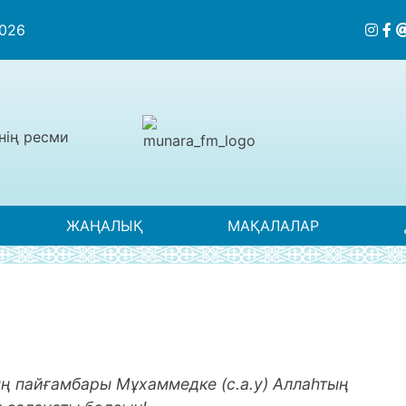
2026
нің ресми
ЖАҢАЛЫҚ
МАҚАЛАЛАР
ың пайғамбары Мұхаммедке (с.а.у) Аллаһтың