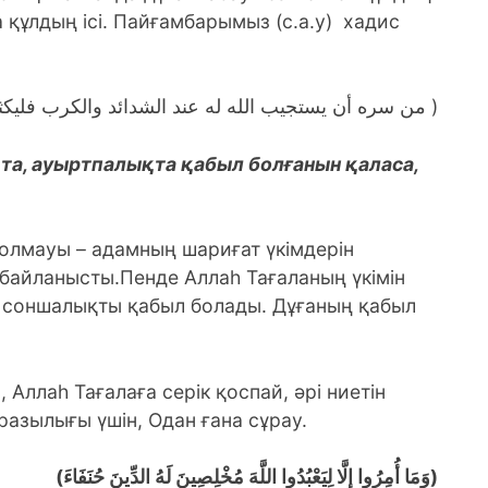
а құлдың ісі. Пайғамбарымыз (с.а.у) хадис
( من سره أن يستجيب الله له عند الشدائد والكرب فليكثر الدعاء في الرخاء )
а, ауыртпалықта қабыл болғанын қаласа,
олмауы – адамның шариғат үкімдерін
айланысты.Пенде Аллаһ Тағаланың үкімін
е соншалықты қабыл болады. Дұғаның қабыл
 Аллаһ Тағалаға серік қоспай, әрі ниетін
 разылығы үшін, Одан ғана сұрау.
(وَمَا أُمِرُوا إِلَّا لِيَعْبُدُوا اللَّهَ مُخْلِصِينَ لَهُ الدِّينَ حُنَفَاءَ)