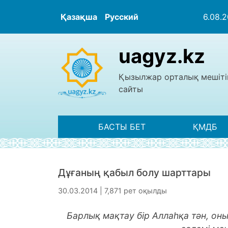
Қазақша
Русский
6.08.
uagyz.kz
Қызылжар орталық мешіті
сайты
БАСТЫ БЕТ
ҚМДБ
Дұғаның қабыл болу шарттары
30.03.2014 | 7,871 рет оқылды
Барлық мақтау бір Аллаһқа тән, он