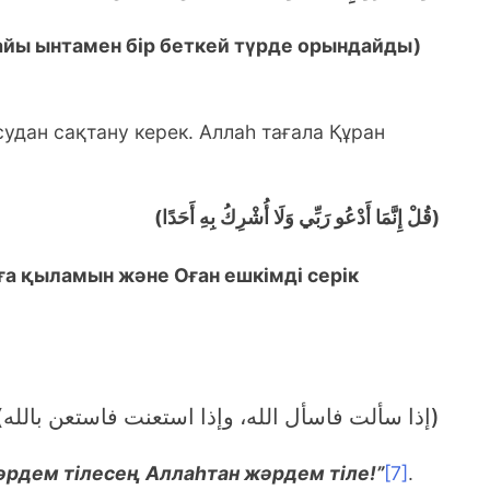
айы ынтамен бір беткей түрде орында
йды)
удан сақтану керек. Аллаһ тағала Құран
(قُلْ إِنَّمَا أَدْعُو رَبِّي وَلَا أُشْرِكُ بِهِ أَحَدًا)
ға қыламын және Оған ешкімді серік
(إذا سألت فاسأل الله، وإذا استعنت فاستعن بالله)
жәрдем тілесең Аллаһтан жәрдем тіле!”
[7]
.