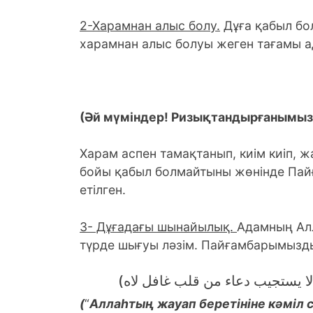
2-Харамнан алыс болу.
Дұға қабыл бо
харамнан алыс болуы жеген тағамы ад
(Әй мүміндер! Ризықтандырғанымы
Харам аспен тамақтанып, киім киіп, 
бойы қабыл болмайтыны жөнінде Пайғ
етілген.
3- Дұғадағы шынайылық.
Адамның Ал
түрде шығуы ләзім. Пайғамбарымыздың 
(ه لا يستجيب دعاء من قلب غافل لاه
(
“
Аллаһтың жауап беретініне кәміл 