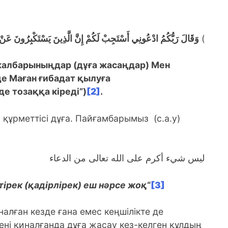
وَقَالَ رَبُّكُمُ ادْعُونِي أَسْتَجِبْ لَكُمْ إِنَّ الَّذِينَ يَسْتَكْبِرُونَ عَنْ
)
жалбарыныңдар (дұға жасаңдар) Мен
де Маған ғибадат қылуға
е тозаққа кіреді”)
[2]
.
 құрметтісі дұға. Пайғамбарымыз (с.а.у)
ليس شيء أكرم على الله تعالى من الدعاء
ірек (қадірлірек) еш нәрсе жоқ
“
[3]
алған кезде ғана емес кеңшілікте де
ні қиналғанда дұға жасау кез-келген құлдың