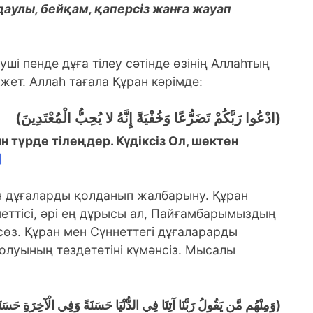
даулы, бейқам, қаперсіз жанға жауап
уші пенде дұға тілеу сәтінде өзінің Аллаһтың
ажет. Аллаһ тағала Құран кәрімде:
(ادْعُوا رَبَّكُمْ تَضَرُّعًا وَخُفْيَةً إِنَّهُ لا يُحِبُّ الْمُعْتَدِينَ)
түрде тілеңдер. Күдіксіз Ол, шектен
]
ен дұғаларды қолданып жалбарыну
. Құран
рметтісі, әрі ең дұрысы ал, Пайғамбарымыздың
қ сөз. Құран мен Сүннеттегі дұғаларарды
луының тездететіні күмәнсіз. Мысалы
وَمِنْهُم مَّن يَقُولُ رَبَّنَا آتِنَا فِي الدُّنْيَا حَسَنَةً وَفِي الْآخِرَةِ حَسَنَ)