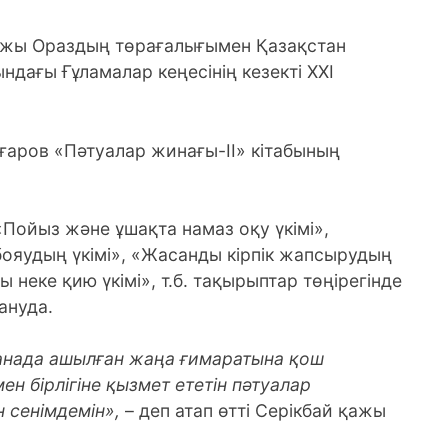
қажы Ораздың төрағалығымен Қазақстан
ағы Ғұламалар кеңесінің кезекті ХХІ
ғаров «Пәтуалар жинағы-ІІ» кітабының
 «Пойыз және ұшақта намаз оқу үкімі»,
ояудың үкімі», «Жасанды кірпік жапсырудың
 неке қию үкімі», т.б. тақырыптар төңірегінде
ануда.
анада ашылған жаңа ғимаратына қош
 мен бірлігіне қызмет ететін пәтуалар
 сенімдемін»,
– деп атап өтті Серікбай қажы