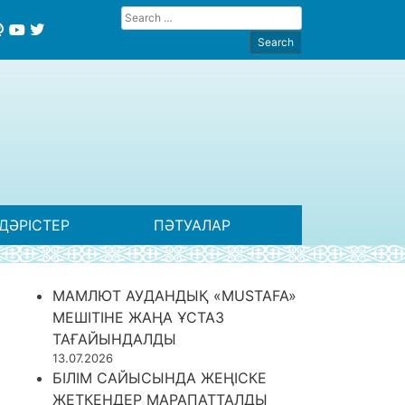
ДӘРІСТЕР
ПӘТУАЛАР
МАМЛЮТ АУДАНДЫҚ «MUSTAFA»
МЕШІТІНЕ ЖАҢА ҰСТАЗ
ТАҒАЙЫНДАЛДЫ
13.07.2026
БІЛІМ САЙЫСЫНДА ЖЕҢІСКЕ
ЖЕТКЕНДЕР МАРАПАТТАЛДЫ