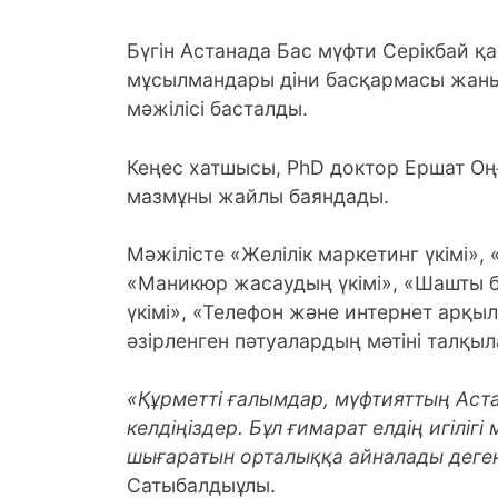
Бүгін Астанада Бас мүфти Серікбай 
мұсылмандары діни басқармасы жанынд
мәжілісі басталды.
Кеңес хатшысы, PhD доктор Ершат Оң
мазмұны жайлы баяндады.
Мәжілісте «Желілік маркетинг үкімі»,
«Маникюр жасаудың үкімі», «Шашты б
үкімі», «Телефон және интернет арқылы
әзірленген пәтуалардың мәтіні талқыл
«Құрметті ғалымдар, мүфтияттың Аст
келдіңіздер. Бұл ғимарат елдің игілігі
шығаратын орталыққа айналады деген
Сатыбалдыұлы.