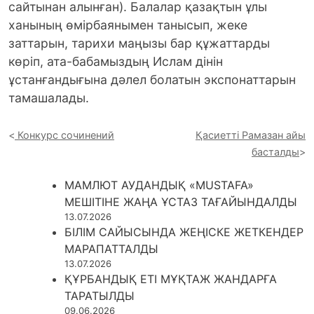
сайтынан алынған). Балалар қазақтын ұлы
ханының өмірбаянымен танысып, жеке
заттарын, тарихи маңызы бар құжаттарды
көріп, ата-бабамыздың Ислам дінін
ұстанғандығына дәлел болатын экспонаттарын
тамашалады.
Конкурс сочинений
Қасиетті Рамазан айы
басталды
МАМЛЮТ АУДАНДЫҚ «MUSTAFA»
МЕШІТІНЕ ЖАҢА ҰСТАЗ ТАҒАЙЫНДАЛДЫ
13.07.2026
БІЛІМ САЙЫСЫНДА ЖЕҢІСКЕ ЖЕТКЕНДЕР
МАРАПАТТАЛДЫ
13.07.2026
ҚҰРБАНДЫҚ ЕТІ МҰҚТАЖ ЖАНДАРҒА
ТАРАТЫЛДЫ
09.06.2026