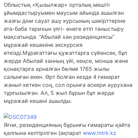
Облыстық «Қызылжар» орталық мешіті
ұйымдастыруымен маусым айында ашылған
жазғы діни сауат ашу курсының шәкірттеріне
ата-баба тарихын үлгі- өнеге етіп таныстыру
мақсатында “Абылай хан резиденциясы”
мұражай кешеніне экскурсия
өткізді.
Мұрағаттағы құжаттарға сүйенсек, бұл
жерде Абылай ханның үйі, кеңсе, монша және
қонақтарға арналған бөлме 1765 жылы
салынған екен. Өрт болған кезде 4 ғимарат
жанып кеткен соң, сол орынға әскери аурухана
тұрғызылған. Ал, 5 жыл бұрын бұл жерде
мұражай кешені ашылды.
Яғни, резиденцияның бұрынғы ғимараты қайта
қалпына келтірілген (ақпарат
www.mtrk.kz