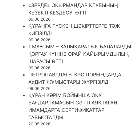
«ЗЕРДЕ» ОҚЫРМАНДАР КЛУБЫНЫҢ
КЕЗЕКТІ КЕЗДЕСУІ ӨТТІ
09.06.2026
ҚҰРАНҒА ТҮСКЕН ШӘКІРТТЕРГЕ ТӘЖ
КИГІЗІЛДІ
09.06.2026
1 МАУСЫМ – ХАЛЫҚАРАЛЫҚ БАЛАЛАРДЫ
ҚОРҒАУ КҮНІНЕ ОРАЙ ҚАЙЫРЫМДЫЛЫҚ
ШАРАСЫ ӨТТІ
09.06.2026
ПЕТРОПАВЛДАҒЫ КӘСІПОРЫНДАРДА
АУДИТ ЖҰМЫСТАРЫ ЖҮРГІЗІЛДІ
09.06.2026
ҚҰРАН КӘРІМ БОЙЫНША ОҚУ
БАҒДАРЛАМАСЫН СӘТТІ АЯҚТАҒАН
ИМАМДАРҒА СЕРТИФИКАТТАР
ТАБЫСТАЛДЫ
20.05.2026