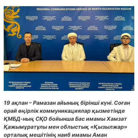
19 ақпан – Рамазан айының бірінші күні. Соған
орай өңірлік коммуникациялар қызметінде
ҚМБД-ның СҚО бойынша Бас имамы Хамзат
Қажымұратұлы мен облыстық «Қызылжар»
орталық мешітінің наиб имамы Аман