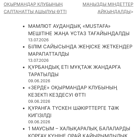
ОҚЫРМАНДАР КЛУБЫНЫҢ
МАҢЫЗДЫ МІНДЕТТЕР
САЛТАНАТТЫ АШЫЛУЫ ӨТТІ
АЙҚЫНДАЛДЫ
МАМЛЮТ АУДАНДЫҚ «MUSTAFA»
МЕШІТІНЕ ЖАҢА ҰСТАЗ ТАҒАЙЫНДАЛДЫ
13.07.2026
БІЛІМ САЙЫСЫНДА ЖЕҢІСКЕ ЖЕТКЕНДЕР
МАРАПАТТАЛДЫ
13.07.2026
ҚҰРБАНДЫҚ ЕТІ МҰҚТАЖ ЖАНДАРҒА
ТАРАТЫЛДЫ
09.06.2026
«ЗЕРДЕ» ОҚЫРМАНДАР КЛУБЫНЫҢ
КЕЗЕКТІ КЕЗДЕСУІ ӨТТІ
09.06.2026
ҚҰРАНҒА ТҮСКЕН ШӘКІРТТЕРГЕ ТӘЖ
КИГІЗІЛДІ
09.06.2026
1 МАУСЫМ – ХАЛЫҚАРАЛЫҚ БАЛАЛАРДЫ
ҚОРҒАУ КҮНІНЕ ОРАЙ ҚАЙЫРЫМДЫЛЫҚ