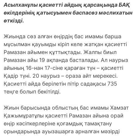
Асылханұлы қасиетті айдың қарсаңында БАҚ
өкілдерінің қатысуымен баспасөз мәслихатын
өткізді.
Жиында сөз алған өңірдің бас имамы барша
мұсылман қауымды кіріп келе жатқан қасиетті
Рамазан айымен құттықтады. Жалпы биыл
Рамазан айы 19 ақпанда басталады. Ал наурыз
айының 16-нан 17-сіне қараған түн – қасиетті
Қадір түні. 20 наурыз – ораза айт мерекесі.
Қасиетті айда берілетін пітір садақасы 735
теңге болып бекітілді.
Жиын барысында облыстың бас имамы Хамзат
Қажымұратұлы қасиетті Рамазан айына орай
өңір кәсіпкерлеріне қоғамдық тамақтану
орындарында ауызашарға арналған мәзірді