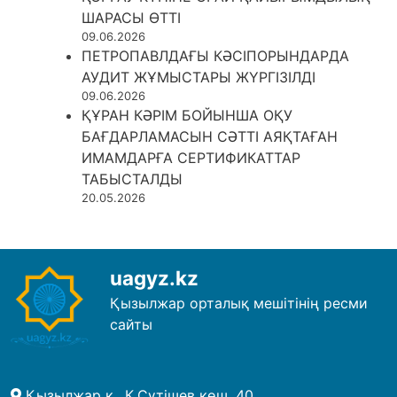
ШАРАСЫ ӨТТІ
09.06.2026
ПЕТРОПАВЛДАҒЫ КӘСІПОРЫНДАРДА
АУДИТ ЖҰМЫСТАРЫ ЖҮРГІЗІЛДІ
09.06.2026
ҚҰРАН КӘРІМ БОЙЫНША ОҚУ
БАҒДАРЛАМАСЫН СӘТТІ АЯҚТАҒАН
ИМАМДАРҒА СЕРТИФИКАТТАР
ТАБЫСТАЛДЫ
20.05.2026
uagyz.kz
Қызылжар орталық мешітінің ресми
сайты
Қызылжар қ., К.Сүтішев көш. 40