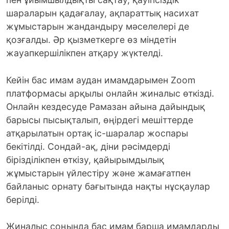
шараларын қадағалау, ақпараттық насихат
жұмыстарын жандандыру мәселелері де
қозғалды. Әр қызметкерге өз міндетін
жауапкершілікпен атқару жүктелді.
Кейін бас имам аудан имамдарымен Zoom
платформасы арқылы онлайн жиналыс өткізді.
Онлайн кездесуде Рамазан айына дайындық
барысы пысықталып, өңірдегі мешіттерде
атқарылатын ортақ іс-шаралар жоспары
бекітілді. Сондай-ақ, діни рәсімдерді
бірізділікпен өткізу, қайырымдылық
жұмыстарын үйлестіру және жамағатпен
байланыс орнату бағытында нақты нұсқаулар
берілді.
Жиналыс соңында бас имам барша имамдарды