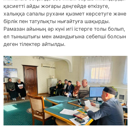
қасиетті айды жоғары деңгейде өткізуге,
халыққа сапалы рухани қызмет көрсетуге және
бірлік пен татулықты нығайтуға шақырды.
Рамазан айының әр күні игі істерге толы болып,
ел тыныштығы мен амандығына себепші болсын
деген тілектер айтылды.