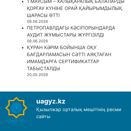
1 МАУСЫМ – ХАЛЫҚАРАЛЫҚ БАЛАЛАРДЫ
ҚОРҒАУ КҮНІНЕ ОРАЙ ҚАЙЫРЫМДЫЛЫҚ
ШАРАСЫ ӨТТІ
09.06.2026
ПЕТРОПАВЛДАҒЫ КӘСІПОРЫНДАРДА
АУДИТ ЖҰМЫСТАРЫ ЖҮРГІЗІЛДІ
09.06.2026
ҚҰРАН КӘРІМ БОЙЫНША ОҚУ
БАҒДАРЛАМАСЫН СӘТТІ АЯҚТАҒАН
ИМАМДАРҒА СЕРТИФИКАТТАР
ТАБЫСТАЛДЫ
20.05.2026
uagyz.kz
Қызылжар орталық мешітінің ресми
сайты