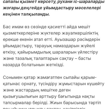
сапалы қызмет көрсету, рухани іс-шараларды
жоғары деңгейде ұйымдастыру мәселелері
кеңінен талқыланды.
Бас имам өз сөзінде қасиетті айда мешіт
қызметкерлеріне жүктелер жауапкершіліктің
ерекше екенін атап өтті. Ауызашар рәсімдерін
ұйымдастыру, тарауық намаздарын жүйелі
өткізу, қайырымдылық шараларын үйлестіру
және тазалық талаптарын сақтау – басты
назарда болатынын жеткізді.
Сонымен қатар жамағатпен сыпайы қарым-
қатынас орнату, түсіндіру жұмыстарын күшейту
және жастардың мешітке деген
қызығушылығын арттыру бағытында нақты
тапсырмалар берілді. Жиын барысында тәртіп
пен ұйымшылдықты сақтау, қауіпсіздік