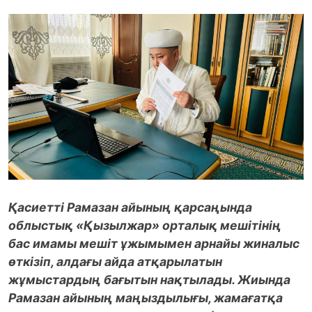
Қасиетті Рамазан айының қарсаңында
облыстық «Қызылжар» орталық мешітінің
бас имамы мешіт ұжымымен арнайы жиналыс
өткізіп, алдағы айда атқарылатын
жұмыстардың бағытын нақтылады. Жиында
Рамазан айының маңыздылығы, жамағатқа