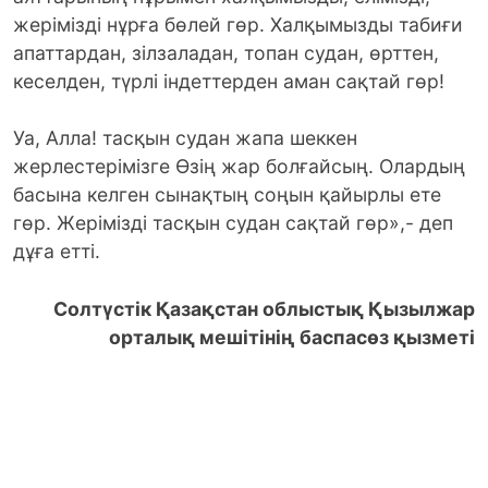
жерімізді нұрға бөлей гөр. Халқымызды табиғи
апаттардан, зілзаладан, топан судан, өрттен,
кеселден, түрлі індеттерден аман сақтай гөр!
Уа, Алла! тасқын судан жапа шеккен
жерлестерімізге Өзің жар болғайсың. Олардың
басына келген сынақтың соңын қайырлы ете
гөр. Жерімізді тасқын судан сақтай гөр»,- деп
дұға етті.
Солтүстік Қазақстан облыстық Қызылжар
орталық мешітінің баспасөз қызметі