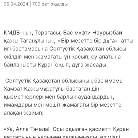
06.04.2024 | 700 рет оқылды
ҚМДБ-ның Төрағасы, Бас мүфти Наурызбай
қажы Тағанұлының «Бір мезетте бір дұға» атты
игі бастамасына Солтүстік Қазақстан облысы
өкілдігі мен жамағаты үн қосып, су апатына
байланысты Құран оқып, дұға жасады.
Солтүстік Қазақстан облысының бас имамы
Хамзат Қажымұратұлы бастаған дін
қызметкерлері мен барлық аудандардың
имамдары мен мешіт жамағаты бір мезетте
алақан жайып:
«Уа, Алла Тағала! Осы оқылған қасиетті Құран
аяттарының нұрымен халқымызды, елімізді,