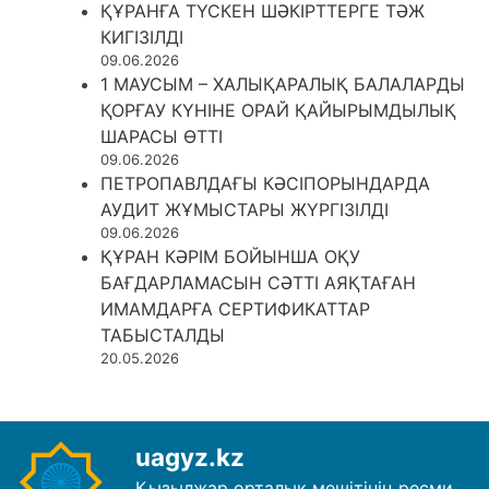
ҚҰРАНҒА ТҮСКЕН ШӘКІРТТЕРГЕ ТӘЖ
КИГІЗІЛДІ
09.06.2026
1 МАУСЫМ – ХАЛЫҚАРАЛЫҚ БАЛАЛАРДЫ
ҚОРҒАУ КҮНІНЕ ОРАЙ ҚАЙЫРЫМДЫЛЫҚ
ШАРАСЫ ӨТТІ
09.06.2026
ПЕТРОПАВЛДАҒЫ КӘСІПОРЫНДАРДА
АУДИТ ЖҰМЫСТАРЫ ЖҮРГІЗІЛДІ
09.06.2026
ҚҰРАН КӘРІМ БОЙЫНША ОҚУ
БАҒДАРЛАМАСЫН СӘТТІ АЯҚТАҒАН
ИМАМДАРҒА СЕРТИФИКАТТАР
ТАБЫСТАЛДЫ
20.05.2026
uagyz.kz
Қызылжар орталық мешітінің ресми