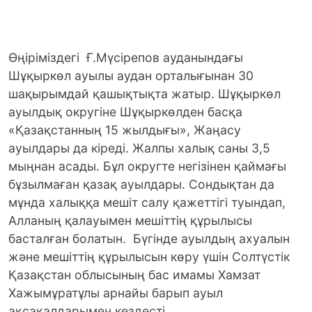
Өңіріміздегі Ғ.Мүсірепов ауданындағы
Шұқыркөл ауылы аудан орталығынан 30
шақырымдай қашықтықта жатыр. Шұқыркөл
ауылдық округіне Шұқыркөлден басқа
«Қазақстанның 15 жылдығы», Жаңасу
ауылдары да кіреді. Жалпы халық саны 3,5
мыңнан асады. Бұл округте негізінен қаймағы
бұзылмаған қазақ ауылдары. Сондықтан да
мұнда халыққа мешіт салу қажеттігі туындап,
Алланың қалауымен мешіттің құрылысы
басталған болатын. Бүгінде ауылдың ахуалын
және мешіттің құрылысын көру үшін Солтүстік
Қазақстан облысының бас имамы Хамзат
Хажымұратұлы арнайы барып ауыл
ақсақалдарымен кездесті.