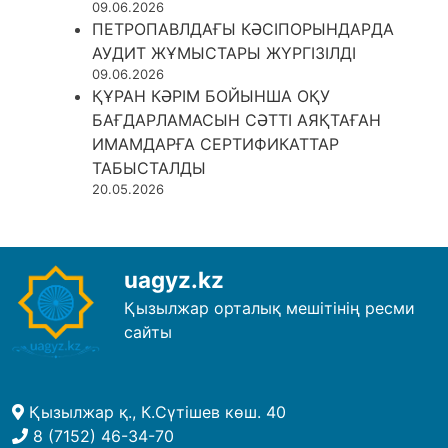
09.06.2026
ПЕТРОПАВЛДАҒЫ КӘСІПОРЫНДАРДА
АУДИТ ЖҰМЫСТАРЫ ЖҮРГІЗІЛДІ
09.06.2026
ҚҰРАН КӘРІМ БОЙЫНША ОҚУ
БАҒДАРЛАМАСЫН СӘТТІ АЯҚТАҒАН
ИМАМДАРҒА СЕРТИФИКАТТАР
ТАБЫСТАЛДЫ
20.05.2026
uagyz.kz
Қызылжар орталық мешітінің ресми
сайты
Қызылжар қ., К.Сүтішев көш. 40
8 (7152) 46-34-70