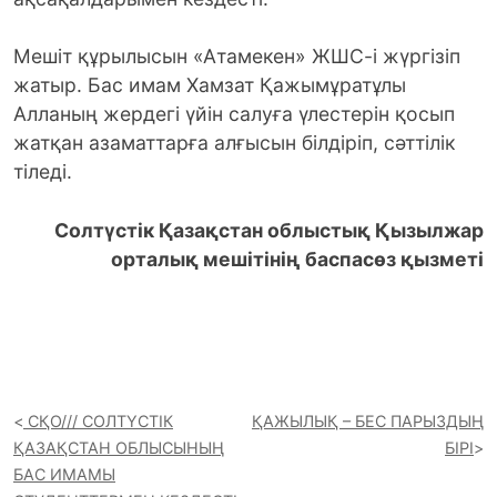
Мешіт құрылысын «Атамекен» ЖШС-і жүргізіп
жатыр. Бас имам Хамзат Қажымұратұлы
Алланың жердегі үйін салуға үлестерін қосып
жатқан азаматтарға алғысын білдіріп, сәттілік
тіледі.
Солтүстік Қазақстан облыстық Қызылжар
орталық мешітінің баспасөз қызметі
СҚО/// СОЛТҮСТІК
ҚАЖЫЛЫҚ – БЕС ПАРЫЗДЫҢ
ҚАЗАҚСТАН ОБЛЫСЫНЫҢ
БІРІ
БАС ИМАМЫ