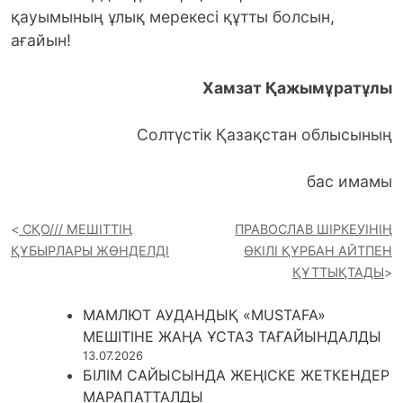
қауымының ұлық мерекесі құтты болсын,
ағайын!
Хамзат Қажымұратұлы
Солтүстік Қазақстан облысының
бас имамы
СҚО/// МЕШІТТІҢ
ПРАВОСЛАВ ШІРКЕУІНІҢ
ҚҰБЫРЛАРЫ ЖӨНДЕЛДІ
ӨКІЛІ ҚҰРБАН АЙТПЕН
ҚҰТТЫҚТАДЫ
МАМЛЮТ АУДАНДЫҚ «MUSTAFA»
МЕШІТІНЕ ЖАҢА ҰСТАЗ ТАҒАЙЫНДАЛДЫ
13.07.2026
БІЛІМ САЙЫСЫНДА ЖЕҢІСКЕ ЖЕТКЕНДЕР
МАРАПАТТАЛДЫ