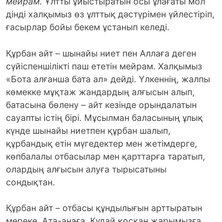
мейрам.
Ұлтты ұйыстыратын осы ұлағаты мол
дінді халқымыз өз ұлттық дәстүрімен үйлестіріп,
ғасырлар бойы бекем ұстанып келеді.
Құрбан айт – шынайы ниет пен Аллаға деген
сүйіспеншілікті паш ететін мейрам. Халқымыз
«Бота алғанша бата ал» дейді. Үлкеннің, жалпы
көмекке мұқтаж жандардың алғысын алып,
батасына бөлену – айт кезінде орындалатын
сауапты істің бірі. Мұсылман баласының ұлық
күнде шынайы ниетпен құрбан шалып,
құрбандық етін мүгедектер мен жетімдерге,
көпбалалы отбасылар мен қарттарға таратып,
олардың алғысын алуға тырысатыны
сондықтан.
Құрбан айт – отбасы құндылығын арттыратын
мереке. Ата-анаға, Құдай қосқан жарымызға,