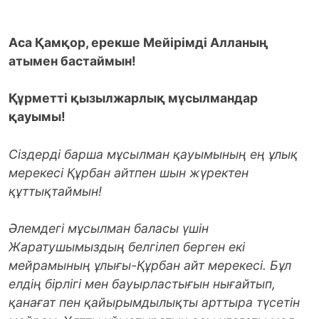
Аса Қамқор, ерекше Мейірімді Алланың
атымен бастаймын!
Құрметті қызылжарлық мұсылмандар
қауымы!
Сіздерді барша мұсылман қауымының ең ұлық
мерекесі Құрбан айтпен шын жүректен
құттықтаймын!
Әлемдегі мұсылман баласы үшін
Жаратушымыздың белгілеп берген екі
мейрамының ұлығы-Құрбан айт мерекесі. Бұл
елдің бірлігі мен бауырластығын нығайтып,
қанағат пен қайырымдылықты арттыра түсетін