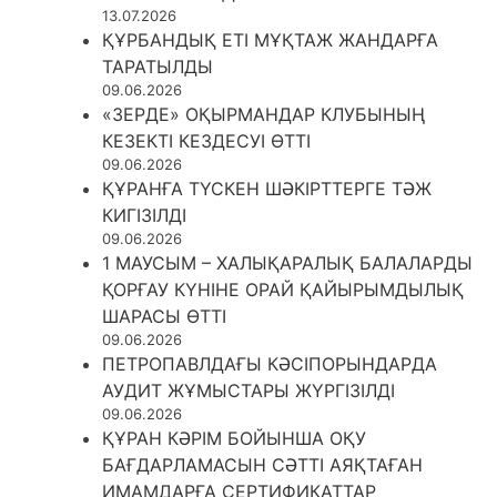
13.07.2026
ҚҰРБАНДЫҚ ЕТІ МҰҚТАЖ ЖАНДАРҒА
ТАРАТЫЛДЫ
09.06.2026
«ЗЕРДЕ» ОҚЫРМАНДАР КЛУБЫНЫҢ
КЕЗЕКТІ КЕЗДЕСУІ ӨТТІ
09.06.2026
ҚҰРАНҒА ТҮСКЕН ШӘКІРТТЕРГЕ ТӘЖ
КИГІЗІЛДІ
09.06.2026
1 МАУСЫМ – ХАЛЫҚАРАЛЫҚ БАЛАЛАРДЫ
ҚОРҒАУ КҮНІНЕ ОРАЙ ҚАЙЫРЫМДЫЛЫҚ
ШАРАСЫ ӨТТІ
09.06.2026
ПЕТРОПАВЛДАҒЫ КӘСІПОРЫНДАРДА
АУДИТ ЖҰМЫСТАРЫ ЖҮРГІЗІЛДІ
09.06.2026
ҚҰРАН КӘРІМ БОЙЫНША ОҚУ
БАҒДАРЛАМАСЫН СӘТТІ АЯҚТАҒАН
ИМАМДАРҒА СЕРТИФИКАТТАР