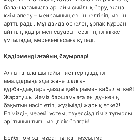
бала-шағамызға арнайы сыйлық беру, жаңа
киім әперу – мейрамның сәнін келтіріп, мәнін
арттырады. Мұндайда өскелең ұрпақ Құрбан
айттың қадірі мен сауабын сезініп, ізгілікке
ұмтылады, мерекені асыға күтеді.
Қадірменді ағайын, бауырлар!
Алла тағала шынайы ниеттеріңізді, ізгі
амалдарыңызды және шалған
құрбандықтарыңызды қайырымен қабыл еткей!
Жаратушы Иеміз баршамызға екі дүниенің
бақытын нәсіп етіп, жүзімізді жарық еткей!
Еліміздің мерейі үстем, тәуелсіздігіміз тұғырлы
әрі тыныштығы мәңгілік болғай!
Бейбіт өмірді мұрат тұтқан мұсылман