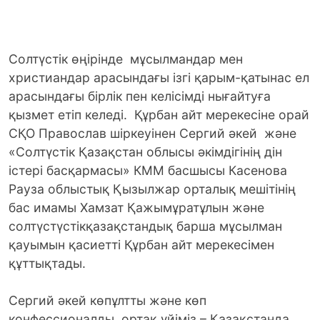
Солтүстік өңірінде мұсылмандар мен
христиандар арасындағы ізгі қарым-қатынас ел
арасындағы бірлік пен келісімді нығайтуға
қызмет етіп келеді. Құрбан айт мерекесіне орай
СҚО Православ шіркеуінен Сергий әкей және
«Солтүстік Қазақстан облысы әкімдігінің дін
істері басқармасы» КММ басшысы Касенова
Рауза облыстық Қызылжар орталық мешітінің
бас имамы Хамзат Қажымұратұлын және
солтүстүстікқазақстандық барша мұсылман
қауымын қасиетті Құрбан айт мерекесімен
құттықтады.
Сергий әкей көпұлтты және көп
конфессионалды ортақ үйіміз – Қазақстанда