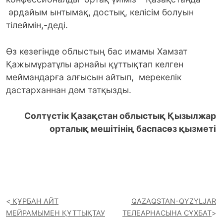
әрдайым ынтымақ, достық, келісім болуын
тілеймін,-деді.
Өз кезегінде облыстың бас имамы Хамзат
Қажымұратұлы арнайы құттықтап келген
меймандарға алғысын айтып, мерекелік
дастарханнан дәм татқызды.
Солтүстік Қазақстан облыстық Қызылжар
орталық мешітінің баспасөз қызметі
ҚҰРБАН АЙТ
QAZAQSTAN-QYZYLJAR
МЕЙРАМЫМЕН ҚҰТТЫҚТАУ
ТЕЛЕАРНАСЫНА СҰХБАТ