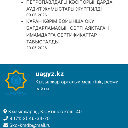
ПЕТРОПАВЛДАҒЫ КӘСІПОРЫНДАРДА
АУДИТ ЖҰМЫСТАРЫ ЖҮРГІЗІЛДІ
09.06.2026
ҚҰРАН КӘРІМ БОЙЫНША ОҚУ
БАҒДАРЛАМАСЫН СӘТТІ АЯҚТАҒАН
ИМАМДАРҒА СЕРТИФИКАТТАР
ТАБЫСТАЛДЫ
20.05.2026
uagyz.kz
Қызылжар орталық мешітінің ресми
сайты
Қызылжар қ., К.Сүтішев көш. 40
8 (7152) 46-34-70
Sko-kmdb@mail.ru