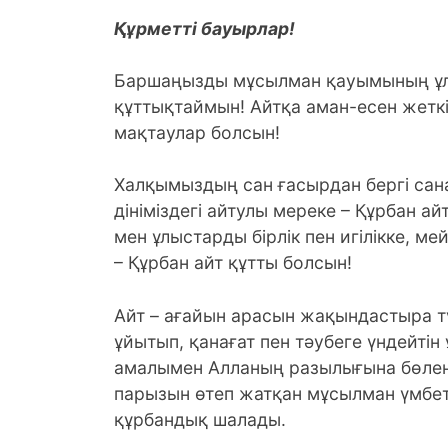
Құрметті бауырлар!
Баршаңызды мұсылман қауымының ұлы
құттықтаймын! Айтқа аман-есен жеткі
мақтаулар болсын!
Халқымыздың сан ғасырдан бергі сан
дініміздегі айтулы мереке – Құрбан а
мен ұлыстарды бірлік пен игілікке, м
– Құрбан айт құтты болсын!
Айт – ағайын арасын жақындастыра т
ұйытып, қанағат пен тәубеге үндейтін
амалымен Алланың разылығына бөлене
парызын өтеп жатқан мұсылман үмбе
құрбандық шалады.