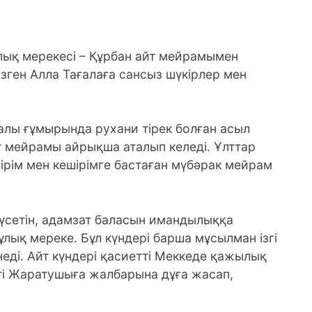
қ мерекесі – Құрбан айт мейрамымен
зген Алла Тағалаға сансыз шүкірлер мен
алы ғұмырында рухани тірек болған асыл
йт мейрамы айрықша аталып келеді. Ұлттар
ейірім мен кешірімге бастаған мүбәрак мейрам
үсетін, адамзат баласын имандылыққа
 ұлық мереке. Бұл күндері барша мұсылман ізгі
ді. Айт күндері қасиетті Меккеде қажылық
ті Жаратушыға жалбарына дұға жасап,