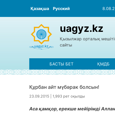
Қазақша
Русский
8.08.
uagyz.kz
Қызылжар орталық мешіті
сайты
БАСТЫ БЕТ
ҚМДБ
Құрбан айт мүбәрак болсын!
23.09.2015 | 1,993 рет оқылды
Аса қамқор, ерекше мейірімді Алла