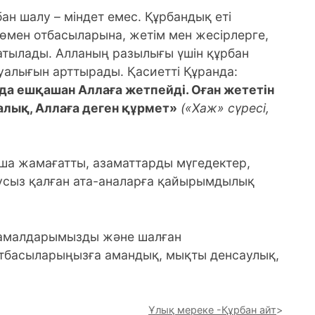
ан шалу – міндет емес. Құрбандық еті
төмен отбасыларына, жетім мен жесірлерге,
атылады. Алланың разылығы үшін құрбан
қуалығын арттырады. Қасиетті Құранда:
да ешқашан Аллаға жетпейді. Оған жететін
уалық, Аллаға деген құрмет»
(«Хаж» сүресі,
ша жамағатты, азаматтарды мүгедектер,
аусыз қалған ата-аналарға қайырымдылық
гі амалдарымызды және шалған
тбасыларыңызға амандық, мықты денсаулық,
Ұлық мереке -Құрбан айт