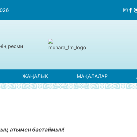
2026
нің ресми
ЖАҢАЛЫҚ
МАҚАЛАЛАР
ның атымен бастаймын!