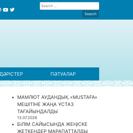
ДӘРІСТЕР
ПӘТУАЛАР
МАМЛЮТ АУДАНДЫҚ «MUSTAFA»
МЕШІТІНЕ ЖАҢА ҰСТАЗ
ТАҒАЙЫНДАЛДЫ
13.07.2026
БІЛІМ САЙЫСЫНДА ЖЕҢІСКЕ
ЖЕТКЕНДЕР МАРАПАТТАЛДЫ