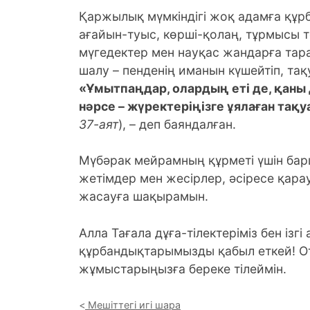
Қаржылық мүмкіндігі жоқ адамға құрб
ағайын-туыс, көрші-қолаң, тұрмысы 
мүгедектер мен науқас жандарға тар
шалу – пенденің иманын күшейтіп, та
«Ұмытпаңдар, олардың еті де, қаны 
нәрсе – жүректеріңізге ұялаған тақ
37-аят
), – деп баяндалған.
Мүбәрак мейрамның құрметі үшін бар
жетімдер мен жесірлер, әсіресе қар
жасауға шақырамын.
Алла Тағала дұға-тілектеріміз бен із
құрбандықтарымызды қабыл еткей! О
жұмыстарыңызға береке тілеймін.
Мешіттегі игі шара