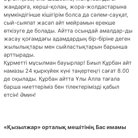
жандарға, көрші-қолаң, жора-жолдастарына
мүмкіндігінше кішігірім болса да сәлем-сауқат,
сый-сыяпат жасап айт мейрамын ерекше
өткізуге де болады. Айтта осындай амалдар-ды
жасау қоғамдағы адамдардың бір-біріне деген
жылылықтары мен сыйластықтарын барынша
арттырады.
Құрметті мұсылман бауырлар! Биыл Құрбан айт
намазы 24 қыркүйек күні таңертеңгі сағат 8.00
де оқылады. Құрбан айтта Ұлы Алла тағала
барша ниеттеріміз бен тілектерімізді қабыл
етсін! Әмин!
«Қызылжар» орталық мешітінің Бас имамы