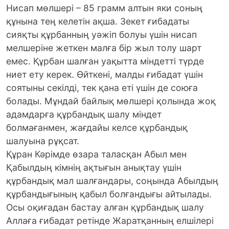
Нисап мөлшері – 85 грамм алтын яки соның
құнына тең келетін ақша. Зекет ғибадаты
сияқты құрбанның уәжіп болуы үшін нисап
мелшеріне жеткен малға бір жыл толу шарт
емес. Құрбан шалған уақытта міндетті түрде
ниет ету керек. Өйткені, малды ғибадат үшін
соятыны секілді, тек қана еті үшін де союға
болады. Мұндай байлық мөлшері қолында жоқ
адамдарға құрбандық шалу міндет
болмағанмен, жағдайы келсе құрбандық
шалуына рұқсат.
Құран Кәрімде өзара таласқан Абыл мен
Қабылдың кімнің ақтығын анықтау үшін
құрбандық мал шалғандары, соңында Абылдың
құрбандығының қабыл болғандығы айтылады.
Осы оқиғадан бастау алған құрбандық шалу
Аллаға ғибадат ретінде Жаратқанның елшілері