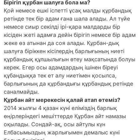
Бірігіп құрбан шалуға бола ма?
Қой немесе ешкі іспетті ұсақ малды құрбандық
ретінде тек бір адам ғана шала алады. Ал түйе
немесе сиыр секілді ірі-қара малдарды бір
кісіден жеті адамға дейін бірігіп немесе бір адам
жеке өз атынан да соя алады. Құрбан-дық
шалуға біріккен кісілердің барлығының ниеті
құрбандық құлшылығын өтеу мақсатында болуы
керек. Егер осы адамдардың ішінен біреуі
құбандыққа тек ет алу ниетімен қосылса,
барлығының да құрбандығы құрбандық ретінде
саналмайды.
Құрбан айт мерекесін қалай атап өтеміз?
2014 жылғы 4 қазан күні еліміздің барлық
өңірлеріндегі мешіттерде Құрбан айт намазы
оқылады. Сондай-ақ, осы айтулы күн
Елбасымыздың жарлығымен демалыс күні