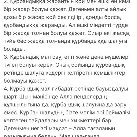
2. Құрбандыққа жарайтын қой мен ешкі ең кемі
бір жасар болуы қажет. Дегенмен алты айлық
қозы бір жасар қой секілді ірі, қоңды болса,
құрбандыққа жарамды. Ал ешкі міндетті түрде
бір жасқа толған болуы қажет. Сиыр екі жасқа,
түйе бес жасқа толғанда құрбандыққа шалуға
болады.
3. Құрбандық мал сау, етті және дене мүшелері
түгел болуы керек. Оның бойында құрбандық
ретінде шалуға кедергі келтіретін кемшіліктер
болмауы қажет.
4. Құрбандық мал ғибадат ретінде бауыздалуы
шарт. Шын мәнісінде Алла пенделердің
құлшылығына да, құрбандық шалуына да зәру
емес. Құрбан шалудың бізге мәлім әрі беймәлім
көптеген пайдалары мен хикметтері бар.
Дегенмен негізгі мақсат – Алла тағаланың
разылығына бөлену. Мал шал-ғанда