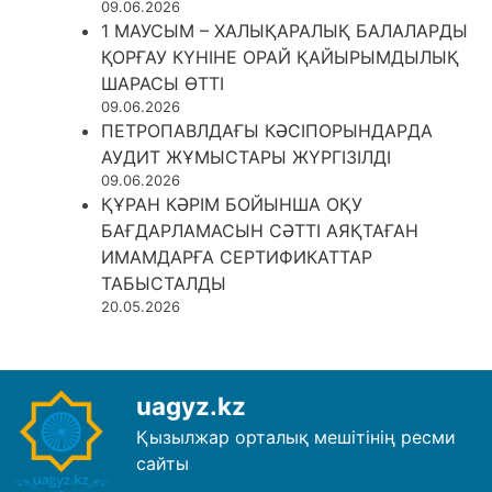
09.06.2026
1 МАУСЫМ – ХАЛЫҚАРАЛЫҚ БАЛАЛАРДЫ
ҚОРҒАУ КҮНІНЕ ОРАЙ ҚАЙЫРЫМДЫЛЫҚ
ШАРАСЫ ӨТТІ
09.06.2026
ПЕТРОПАВЛДАҒЫ КӘСІПОРЫНДАРДА
АУДИТ ЖҰМЫСТАРЫ ЖҮРГІЗІЛДІ
09.06.2026
ҚҰРАН КӘРІМ БОЙЫНША ОҚУ
БАҒДАРЛАМАСЫН СӘТТІ АЯҚТАҒАН
ИМАМДАРҒА СЕРТИФИКАТТАР
ТАБЫСТАЛДЫ
20.05.2026
uagyz.kz
Қызылжар орталық мешітінің ресми
сайты