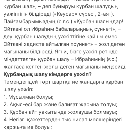
құрбан шал», – деп бұйыруы құрбан шалудың
уәжіптігін білдіреді («Кәусар» сүресі, 2-аят).
Пайғамбарымыздың (с.ғ.с.) «Құрбан шалыңдар!
Өйткені ол Ибраһим бабаларыңның сүннеті», –
деуі құрбан шалудың уәжіптігіне қайшы емес.
Өйткені хадисте айтылған «сүннет» – жол деген
мағынаны білдіреді. Яғни, бізге уәжіп ретінде
міндеттелген құрбан шалу – Ибраһимнің (ғ.с.)
жалғаса келген жолы деген мағынаны меңзейді.
Құрбандық шалу кімдерге уәжіп?
Төмендегідей төрт шартқа ие жандарға құрбан
шалу уәжіп:
1. Мұсылман болуы;
2. Ақыл-есі бар және балиғат жасына толуы;
3. Құрбан айт уақытында жолаушы болмауы;
4. Негізгі қажеттерден тыс нисап мөлшеріндегі
қаржыға ие болуы;