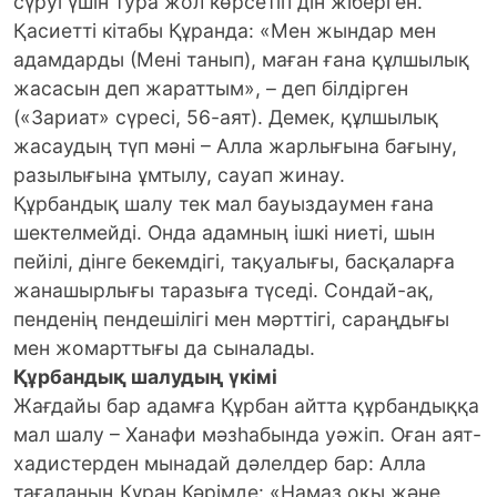
сүруі үшін тура жол көрсетіп дін жіберген.
Қасиетті кітабы Құранда: «Мен жындар мен
адамдарды (Мені танып), маған ғана құлшылық
жасасын деп жараттым», – деп білдірген
(«Зариат» сүресі, 56-аят). Демек, құлшылық
жасаудың түп мәні – Алла жарлығына бағыну,
разылығына ұмтылу, сауап жинау.
Құрбандық шалу тек мал бауыздаумен ғана
шектелмейді. Онда адамның ішкі ниеті, шын
пейілі, дінге бекемдігі, тақуалығы, басқаларға
жанашырлығы таразыға түседі. Сондай-ақ,
пенденің пендешілігі мен мәрттігі, сараңдығы
мен жомарттығы да сыналады.
Құрбандық шалудың үкімі
Жағдайы бар адамға Құрбан айтта құрбандыққа
мал шалу – Ханафи мәзһабында уәжіп. Оған аят-
хадистерден мынадай дәлелдер бар: Алла
тағаланың Құран Кәрімде: «Намаз оқы және