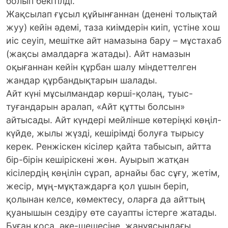
болып бекітілді.
Жақсылап ғұсыл құйынғаннан (денені толықтай
жуу) кейін әдемі, таза киімдерін киіп, үстіне хош
иіс сеуіп, мешітке айт намазына бару – мұстахаб
(жақсы амалдарға жатады). Айт намазын
оқығаннан кейін құрбан шалу міндеттелген
жандар құрбандықтарын шалады.
Айт күні мұсылмандар көрші-қолаң, туыс-
туғандарын аралап, «Айт құтты болсын»
айтысады. Айт күндері мейлінше көтеріңкі көңіл-
күйде, жылы жүзді, кешірімді болуға тырысу
керек. Ренжіскен кісілер қайта табысып, айтта
бір-бірін кешіріскені жөн. Ауырып жатқан
кісілердің көңілін сұрап, арнайы бас сұғу, жетім,
жесір, мұң-мұқтаждарға қол ұшын беріп,
қолынан келсе, көмектесу, оларға да айттың
қуанышын сездіру өте сауапты істерге жатады.
Бұған қоса, әке-шешесіне, жанұясындағы