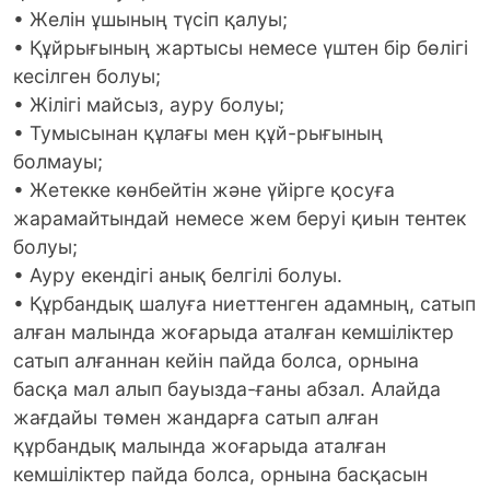
• Желін ұшының түсіп қалуы;
• Құйрығының жартысы немесе үштен бір бөлігі
кесілген болуы;
• Жілігі майсыз, ауру болуы;
• Тумысынан құлағы мен құй-рығының
болмауы;
• Жетекке көнбейтін және үйірге қосуға
жарамайтындай немесе жем беруі қиын тентек
болуы;
• Ауру екендігі анық белгілі болуы.
• Құрбандық шалуға ниеттенген адамның, сатып
алған малында жоғарыда аталған кемшіліктер
сатып алғаннан кейін пайда болса, орнына
басқа мал алып бауызда-ғаны абзал. Алайда
жағдайы төмен жандарға сатып алған
құрбандық малында жоғарыда аталған
кемшіліктер пайда болса, орнына басқасын