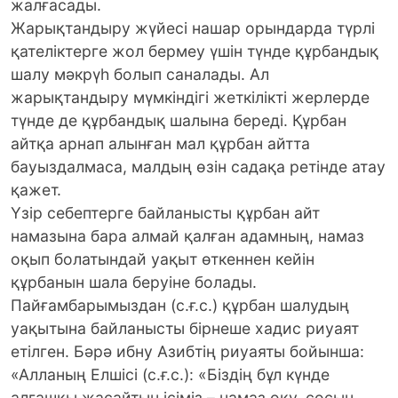
жалғасады.
Жарықтандыру жүйесі нашар орындарда түрлі
қателіктерге жол бермеу үшін түнде құрбандық
шалу мәкрүһ болып саналады. Ал
жарықтандыру мүмкіндігі жеткілікті жерлерде
түнде де құрбандық шалына береді. Құрбан
айтқа арнап алынған мал құрбан айтта
бауыздалмаса, малдың өзін садақа ретінде атау
қажет.
Үзір себептерге байланысты құрбан айт
намазына бара алмай қалған адамның, намаз
оқып болатындай уақыт өткеннен кейін
құрбанын шала беруіне болады.
Пайғамбарымыздан (с.ғ.с.) құрбан шалудың
уақытына байланысты бірнеше хадис риуаят
етілген. Бәрә ибну Азибтің риуаяты бойынша:
«Алланың Елшісі (с.ғ.с.): «Біздің бұл күнде
алғашқы жасайтын ісіміз – намаз оқу, сосын