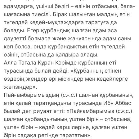
адамдарға, үшінші бөлігі – өзінің отбасына, бала-
шағасына тиесілі. Бірақ шалынған малдың етін
түгелдей кедей-мұқтаждарға таратуға да
болады. Егер құрбандық шалған адам аса
дәулетті болмаса және жанұясында адам саны
көп болса, онда құрбандықтың етін түгелдей
өзінің отбасына да қалдыра алады.
Алла Тағала Құран Кәрімде құрбанның еті
турасында былай дейді: «Құрбанның етінен
өздерің жеңдер әрі міскіндер мен кедейлерге
жегізіңдер».
Пайғамбарымыздың (с.ғ.с.) шалған құрбанының
етін қалай таратқандығы турасында Ибн Аббас
былай деп риуаят етті: «Пайғамбарымыз (с.ғ.с.)
шалған құрбандығының үштен бірін – отбасына,
үштен бірін – кедей көршілеріне, қалған үштен
бірін садақа ретінде тарататын».