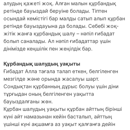
алудың қажеті жоқ. Алған малын құрбандық
ретінде бауыздай беруіне болады. Тіптен
осындай кемістігі бар малды сатып алып құрбан
ретінде бауыздауына да болады. Себебі жоқ-
жітік жанға құрбандық шалу – нәпіл ғибадат
болып саналады. Ал нәпіл ғибадаттар үшін
дінімізде кеңшілік пен жеңілдік бар.
Құрбандық шалудың уақыты
Ғибадат Алла тағала талап еткен, белгіленген
мезгілде және орында жасалуы шарт.
Сондықтан құрбанның дұрыс болуы үшін діни
тұрғыдан оның белгіленген уақытта
бауыздалғаны жөн.
Құрбан шалудың уақыты құрбан айттың бірінші
күні айт намазынан кейін басталып, айттың
үшінші күні ақшамға аз уақыт қалғанға дейін