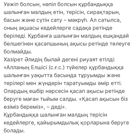
Уәжіп болсын, нәпіл болсын құрбандыққа
шалынған малдың етін, терісін, сирақтарын,
басын және сүтін сату – мәкрүһ. Ал сатылса,
оның ақшасы кедейлерге садақа ретінде
беріледі. Құрбанға шалынған малдың ешқандай
бөлшегінен қасапшының ақысы ретінде төлеуге
болмайды.
Хазірет Әлидің былай дегені риуаят етілді:
«Алланың Елшісі (с.ғ.с.) түйелер құрбандыққа
шалынған уақытта басында тұруымды және
терілері мен жүндерін таратуымды әмір етті.
Олардың ешбір нәрсесін қасап ақысы ретінде
беруге маған тыйым салды. «Қасап ақысын біз
өзіміз береміз», – деді».
Құрбандыққа шалынған малдың терісін
кедейлерге, қайырымдылық қорларына беруге
болады.