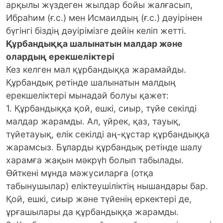
арқылы жүздеген жылдар бойы жалғасып,
Ибраһим (ғ.с.) мен Исмаилдың (ғ.с.) дәуірінен
бүгінгі біздің дәуірімізге дейін келіп жетті.
Құрбандыққа шалынатын малдар және
олардың ерекшеліктері
Кез келген мал құрбандыққа жарамайды.
Құрбандық ретінде шалынатын малдың
ерекшеліктері мынадай болуы қажет:
1. Құрбандыққа қой, ешкі, сиыр, түйе секілді
малдар жарамды. Ал, үйрек, қаз, тауық,
түйетауық, елік секілді аң-құстар құрбандыққа
жарамсыз. Бұларды құрбандық ретінде шалу
харамға жақын мәкрүһ болып табылады.
Өйткені мұнда мәжусиларға (отқа
табынушылар) еліктеушіліктің нышандары бар.
Қой, ешкі, сиыр және түйенің еркектері де,
ұрғашылары да құрбандыққа жарамды.