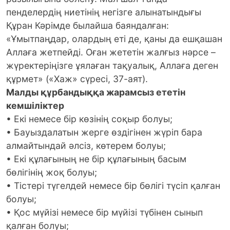
пенделердің ниетінің негізге алынатындығы
Құран Кәрімде былайша баяндалған:
«Ұмытпаңдар, олардың еті де, қаны да ешқашан
Аллаға жетпейді. Оған жететін жалғыз нәрсе –
жүректеріңізге ұялаған тақуалық, Аллаға деген
құрмет» («Хаж» сүресі, 37-аят).
Малды құрбандыққа жарамсыз ететін
кемшіліктер
• Екі немесе бір көзінің соқыр болуы;
• Бауыздалатын жерге өздігінен жүріп бара
алмайтындай әлсіз, көтерем болуы;
• Екі құлағының не бір құлағының басым
бөлігінің жоқ болуы;
• Тістері түгелдей немесе бір бөлігі түсіп қалған
болуы;
• Қос мүйізі немесе бір мүйізі түбінен сынып
қалған болуы;