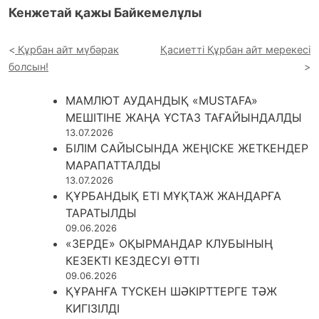
Кенжетай қажы Байкемелұлы
Құрбан айт мүбәрак
Қасиетті Құрбан айт мерекесі
болсын!
МАМЛЮТ АУДАНДЫҚ «MUSTAFA»
МЕШІТІНЕ ЖАҢА ҰСТАЗ ТАҒАЙЫНДАЛДЫ
13.07.2026
БІЛІМ САЙЫСЫНДА ЖЕҢІСКЕ ЖЕТКЕНДЕР
МАРАПАТТАЛДЫ
13.07.2026
ҚҰРБАНДЫҚ ЕТІ МҰҚТАЖ ЖАНДАРҒА
ТАРАТЫЛДЫ
09.06.2026
«ЗЕРДЕ» ОҚЫРМАНДАР КЛУБЫНЫҢ
КЕЗЕКТІ КЕЗДЕСУІ ӨТТІ
09.06.2026
ҚҰРАНҒА ТҮСКЕН ШӘКІРТТЕРГЕ ТӘЖ
КИГІЗІЛДІ