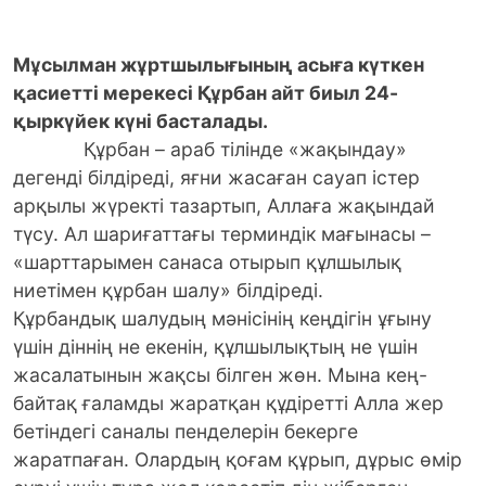
Мұсылман жұртшылығының асыға күткен
қасиетті мерекесі Құрбан айт биыл 24-
қыркүйек күні басталады.
Құрбан – араб тілінде «жақындау»
дегенді білдіреді, яғни жасаған сауап істер
арқылы жүректі тазартып, Аллаға жақындай
түсу. Ал шариғаттағы терминдік мағынасы –
«шарттарымен санаса отырып құлшылық
ниетімен құрбан шалу» білдіреді.
Құрбандық шалудың мәнісінің кеңдігін ұғыну
үшін діннің не екенін, құлшылықтың не үшін
жасалатынын жақсы білген жөн. Мына кең-
байтақ ғаламды жаратқан құдіретті Алла жер
бетіндегі саналы пенделерін бекерге
жаратпаған. Олардың қоғам құрып, дұрыс өмір