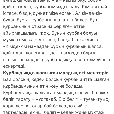
қайтып келіп, құрбанымызды шалу. Кім осылай
істесе, біздің сүннетімізе ергені. Ал кімде-кім
бұдан бұрын құрбанын шалатын болса, бұл
құрбанының отбасына берілген еттен
айырмашылығы жоқ. Бұның құрбан болуы
мүмкін емес», – делінсе, басқа бір ха-дисте:
«Кімде-кім намаздан бұрын құрбанын шалса,
қайтадан шалсын», – деп, намаздан бұрын
шалынған малдың құрбандыққа есептелмейтінін
ескертеді.
Құрбандыққа шалынған малдың еті мен терісі
Бай болсын, кедей болсын құрбан айтта шалған
құрбандығының етін жеуіне болады.
Құрбандыққа шалынған малдың етін үш бөлікке
бөліп тарату – мұстахаб. Бір бөлігі – туған-туыс,
көршілеріне, олар бай болса да сыйға
тартылады, екінші бөлігі – кедей және мұқтаж