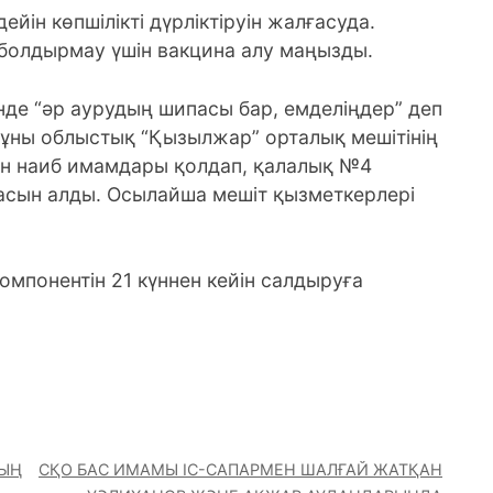
ейін көпшілікті дүрліктіруін жалғасуда.
 болдырмау үшін вакцина алу маңызды.
де “әр аурудың шипасы бар, емделіңдер” деп
Мұны облыстық “Қызылжар” орталық мешітінің
н наиб имамдары қолдап, қалалық №4
асын алды. Осылайша мешіт қызметкерлері
компонентін 21 күннен кейін салдыруға
НЫҢ
СҚО БАС ИМАМЫ ІС-САПАРМЕН ШАЛҒАЙ ЖАТҚАН