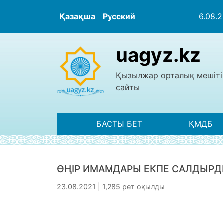
Қазақша
Русский
6.08.
uagyz.kz
Қызылжар орталық мешіті
сайты
БАСТЫ БЕТ
ҚМДБ
ӨҢІР ИМАМДАРЫ ЕКПЕ САЛДЫР
23.08.2021 | 1,285 рет оқылды