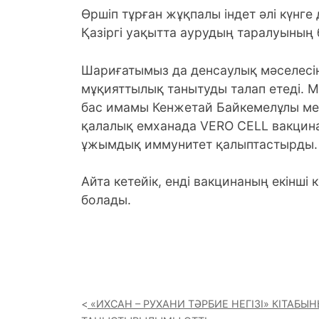
Өршіп тұрған жұқпалы індет әлі күнге д
Қазіргі уақытта аурудың таралуының
Шариғатымыз да денсаулық мәселесін
мұқияттылық танытуды талап етеді. 
бас имамы Кенжетай Байкемелұлы ме
қалалық емханада VERO CELL вакцин
ұжымдық иммунитет қалыптастырды.
Айта кетейік, енді вакцинаның екінші 
болады.
«ИХСАН – РУХАНИ ТӘРБИЕ НЕГІЗІ» КІТАБЫ