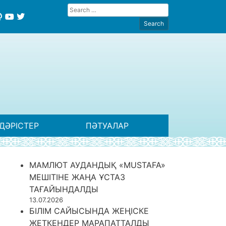
ДӘРІСТЕР
ПӘТУАЛАР
МАМЛЮТ АУДАНДЫҚ «MUSTAFA»
МЕШІТІНЕ ЖАҢА ҰСТАЗ
ТАҒАЙЫНДАЛДЫ
13.07.2026
БІЛІМ САЙЫСЫНДА ЖЕҢІСКЕ
ЖЕТКЕНДЕР МАРАПАТТАЛДЫ