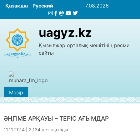
Қазақша
Русский
7.08.2026
uagyz.kz
Қызылжар орталық мешітінің ресми
сайты
Мәзір
ӘҢГІМЕ АРҚАУЫ – ТЕРІС АҒЫМДАР
11.11.2014 | 2,134 рет оқылды