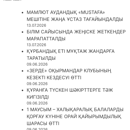
МАМЛЮТ АУДАНДЫҚ «MUSTAFA»
МЕШІТІНЕ ЖАҢА ҰСТАЗ ТАҒАЙЫНДАЛДЫ
13.07.2026
БІЛІМ САЙЫСЫНДА ЖЕҢІСКЕ ЖЕТКЕНДЕР
МАРАПАТТАЛДЫ
13.07.2026
ҚҰРБАНДЫҚ ЕТІ МҰҚТАЖ ЖАНДАРҒА
ТАРАТЫЛДЫ
09.06.2026
«ЗЕРДЕ» ОҚЫРМАНДАР КЛУБЫНЫҢ
КЕЗЕКТІ КЕЗДЕСУІ ӨТТІ
09.06.2026
ҚҰРАНҒА ТҮСКЕН ШӘКІРТТЕРГЕ ТӘЖ
КИГІЗІЛДІ
09.06.2026
1 МАУСЫМ – ХАЛЫҚАРАЛЫҚ БАЛАЛАРДЫ
ҚОРҒАУ КҮНІНЕ ОРАЙ ҚАЙЫРЫМДЫЛЫҚ
ШАРАСЫ ӨТТІ
09.06.2026