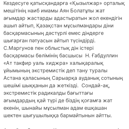
Кездесуге қатысқандарға «Қызылжар» орталық
мешітінің наиб имамы Аян Болатұлы жат
ағымдар жастарды адастыратын жол екендігін
ашып айтып, Қазақстан мұсылмандары діни
басқармасының дәстүрлі емес діндерге
шығарған пәтуасын айтып түсіндірді.
С.Маргунов пен облыстық дiн iстерi
басқармасы бөлiмiнiң басшысы Н. Ғабдуллин
«Ат такфир уаль хиджра» халықаралық
ұйымының экстремистік деп тану туралы
Астана қаласының Сарыарқа ауданық сотының
шешімі шыққанын да жеткізді. Сондай-ақ,
экстремистік радикалды бағыттағы
ағымдардың қай түрі де біздің қоғамға жат
екенін, шынайы мұсылман адам ешқашан
шектен шығушылыққа бармайтынын айтты.