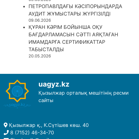
ПЕТРОПАВЛДАҒЫ КӘСІПОРЫНДАРДА
АУДИТ ЖҰМЫСТАРЫ ЖҮРГІЗІЛДІ
09.06.2026
ҚҰРАН КӘРІМ БОЙЫНША ОҚУ
БАҒДАРЛАМАСЫН СӘТТІ АЯҚТАҒАН
ИМАМДАРҒА СЕРТИФИКАТТАР
ТАБЫСТАЛДЫ
20.05.2026
uagyz.kz
Қызылжар орталық мешітінің ресми
сайты
Қызылжар қ., К.Сүтішев көш. 40
8 (7152) 46-34-70