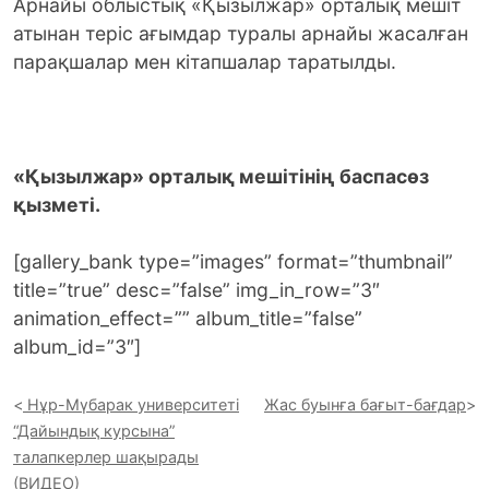
Арнайы облыстық «Қызылжар» орталық мешіт
атынан теріс ағымдар туралы арнайы жасалған
парақшалар мен кітапшалар таратылды.
«Қызылжар» орталық мешітінің баспасөз
қызметі.
[gallery_bank type=”images” format=”thumbnail”
title=”true” desc=”false” img_in_row=”3″
animation_effect=”” album_title=”false”
album_id=”3″]
Нұр-Мүбарак университеті
Жас буынға бағыт-бағдар
“Дайындық курсына”
талапкерлер шақырады
(ВИДЕО)