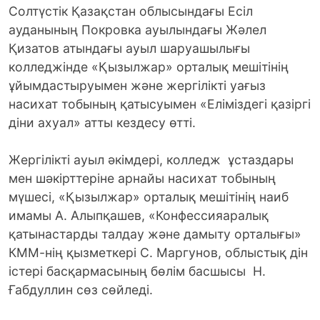
Солтүстік Қазақстан облысындағы Есіл
ауданының Покровка ауылындағы Жәлел
Қизатов атындағы ауыл шаруашылығы
колледжінде «Қызылжар» орталық мешітінің
ұйымдастыруымен және жергілікті уағыз
насихат тобының қатысуымен «Еліміздегі қазіргі
діни ахуал» атты кездесу өтті.
Жергілікті ауыл әкімдері, колледж ұстаздары
мен шәкірттеріне арнайы насихат тобының
мүшесі, «Қызылжар» орталық мешітінің наиб
имамы А. Алыпқашев, «Конфессияаралық
қатынастарды талдау және дамыту орталығы»
КММ-нің қызметкері С. Маргунов, облыстық дiн
iстерi басқармасының бөлiм басшысы Н.
Ғабдуллин сөз сөйледі.