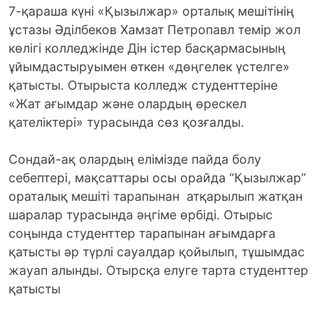
7-қараша күні «Қызылжар» орталық мешітінің
ұстазы Әділбеков Хамзат Петропавл темір жол
көлігі колледжінде Дін істер басқармасының
ұйымдастыруымен өткен «дөңгелек үстелге»
қатысты.
Отырыста колледж студенттеріне
«Жат ағымдар және олардың өрескел
қателіктері» турасында сөз қозғалды.
Сондай-ақ олардың елімізде пайда болу
себептері, мақсаттары осы орайда “Қызылжар”
ораталық мешіті тарапынан атқарылып жатқан
шаралар турасында әңгіме өрбіді. Отырыс
соңында студенттер тарапынан ағымдарға
қатысты әр түрлі сауалдар қойылып, тұшымдас
жауап алынды. Отырсқа елуге тарта студенттер
қатысты