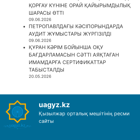
ҚОРҒАУ КҮНІНЕ ОРАЙ ҚАЙЫРЫМДЫЛЫҚ
ШАРАСЫ ӨТТІ
09.06.2026
ПЕТРОПАВЛДАҒЫ КӘСІПОРЫНДАРДА
АУДИТ ЖҰМЫСТАРЫ ЖҮРГІЗІЛДІ
09.06.2026
ҚҰРАН КӘРІМ БОЙЫНША ОҚУ
БАҒДАРЛАМАСЫН СӘТТІ АЯҚТАҒАН
ИМАМДАРҒА СЕРТИФИКАТТАР
ТАБЫСТАЛДЫ
20.05.2026
uagyz.kz
Қызылжар орталық мешітінің ресми
сайты