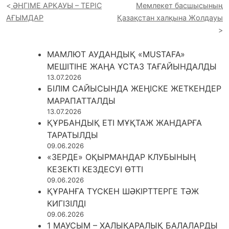
ӘҢГІМЕ АРҚАУЫ – ТЕРІС
Мемлекет басшысының
АҒЫМДАР
Қазақстан халқына Жолдауы
МАМЛЮТ АУДАНДЫҚ «MUSTAFA»
МЕШІТІНЕ ЖАҢА ҰСТАЗ ТАҒАЙЫНДАЛДЫ
13.07.2026
БІЛІМ САЙЫСЫНДА ЖЕҢІСКЕ ЖЕТКЕНДЕР
МАРАПАТТАЛДЫ
13.07.2026
ҚҰРБАНДЫҚ ЕТІ МҰҚТАЖ ЖАНДАРҒА
ТАРАТЫЛДЫ
09.06.2026
«ЗЕРДЕ» ОҚЫРМАНДАР КЛУБЫНЫҢ
КЕЗЕКТІ КЕЗДЕСУІ ӨТТІ
09.06.2026
ҚҰРАНҒА ТҮСКЕН ШӘКІРТТЕРГЕ ТӘЖ
КИГІЗІЛДІ
09.06.2026
1 МАУСЫМ – ХАЛЫҚАРАЛЫҚ БАЛАЛАРДЫ