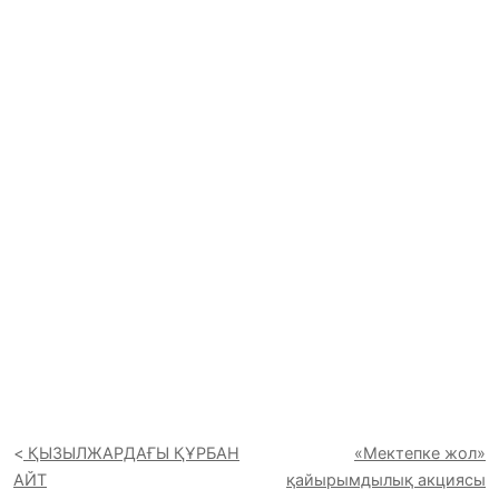
ҚЫЗЫЛЖАРДАҒЫ ҚҰРБАН
«Мектепке жол»
АЙТ
қайырымдылық акциясы