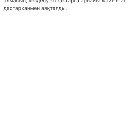
алмасып, кездесу қонақтарға арнайы жайылған
дастарханмен аяқталды.