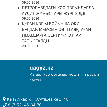
09.06.2026
ПЕТРОПАВЛДАҒЫ КӘСІПОРЫНДАРДА
АУДИТ ЖҰМЫСТАРЫ ЖҮРГІЗІЛДІ
09.06.2026
ҚҰРАН КӘРІМ БОЙЫНША ОҚУ
БАҒДАРЛАМАСЫН СӘТТІ АЯҚТАҒАН
ИМАМДАРҒА СЕРТИФИКАТТАР
ТАБЫСТАЛДЫ
20.05.2026
uagyz.kz
Қызылжар орталық мешітінің ресми
сайты
Қызылжар қ., К.Сүтішев көш. 40
8 (7152) 46-34-70