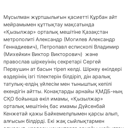
Мұсылман жұртшылығын қасиетті Құрбан айт
мейрамымен құттықтау мақсатында
«Қызылжар» орталық мешітіне Қазақстан
метрополиті Александр (Могилев Александр
Геннадиевич), Петропавл еспископі Владимир
(Михейкин Виктор Викторович) және
православ шіркеуінің секретарі Сергей
Первушин ат басын тіреп келді. Шіркеу өкілдері
өздерінің ізгі тілектерін білдіріп, дін аралық
татулық-елдің үйлесім мен тыныштық кепілі
екендігін айтты. Конақтарды арнайы ҚМДБ-ның
СҚО бойынша өкіл имамы, «Қызылжар»
орталық мешітінің бас имамы Дүйсенбай
Кенжетай қажы Байкемелұлымен қарсы алып,
алғысын білдірді. Екі жақ сыйлықтармен