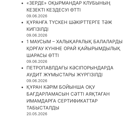
«ЗЕРДЕ» ОҚЫРМАНДАР КЛУБЫНЫҢ
КЕЗЕКТІ КЕЗДЕСУІ ӨТТІ
09.06.2026
ҚҰРАНҒА ТҮСКЕН ШӘКІРТТЕРГЕ ТӘЖ
КИГІЗІЛДІ
09.06.2026
1 МАУСЫМ – ХАЛЫҚАРАЛЫҚ БАЛАЛАРДЫ
ҚОРҒАУ КҮНІНЕ ОРАЙ ҚАЙЫРЫМДЫЛЫҚ
ШАРАСЫ ӨТТІ
09.06.2026
ПЕТРОПАВЛДАҒЫ КӘСІПОРЫНДАРДА
АУДИТ ЖҰМЫСТАРЫ ЖҮРГІЗІЛДІ
09.06.2026
ҚҰРАН КӘРІМ БОЙЫНША ОҚУ
БАҒДАРЛАМАСЫН СӘТТІ АЯҚТАҒАН
ИМАМДАРҒА СЕРТИФИКАТТАР
ТАБЫСТАЛДЫ
20.05.2026