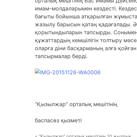
орталық мешітінің Бас имамы Дүйсе
имам-молдаларымен кездесті.
Кездес
бағыты бойынша атқарылған жұмыста
жазылу барысын қатаң қадағалады. Әр
қорытындыларын тапсырды. Сонымен қ
құжаттардың кемшілігін толтыру мәсе
оларға діни басқарманың алға қойға
тапсырмалар берді.
“Қызылжар” орталық мешітінің
баспасөз қызметі
“Қызылжар” орталық мешітінің 10 жылдық