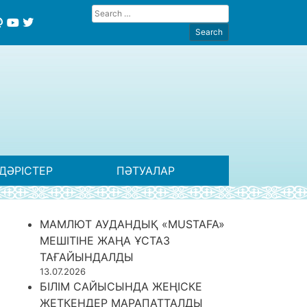
ДӘРІСТЕР
ПӘТУАЛАР
МАМЛЮТ АУДАНДЫҚ «MUSTAFA»
МЕШІТІНЕ ЖАҢА ҰСТАЗ
ТАҒАЙЫНДАЛДЫ
13.07.2026
БІЛІМ САЙЫСЫНДА ЖЕҢІСКЕ
ЖЕТКЕНДЕР МАРАПАТТАЛДЫ