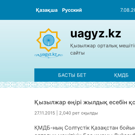
Қазақша
Русский
7.08.
uagyz.kz
Қызылжар орталық мешіті
сайты
БАСТЫ БЕТ
ҚМДБ
Қызылжар өңірі жылдық есебін 
27.11.2015 | 2,040 рет оқылды
ҚМДБ-ның Солтүстік Қазақстан бойы