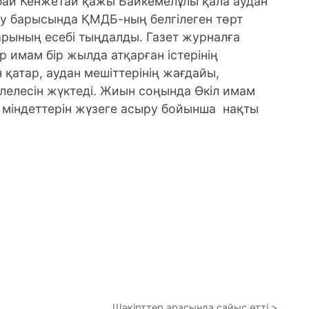
нбай Кенжетай қажы Байкемелұлы қала аудан
у барысында ҚМДБ-ның белгілеген төрт
рының есебі тыңдалды. Газет журналға
 имам бір жылда атқарған істерінің
атар, аудан мешіттерінің жағдайы,
лелесін жүктеді. Жиын соңында Өкіл имам
н міндеттерін жүзеге асыру бойынша нақты
Шәкірттер арасында сайыс өтті.