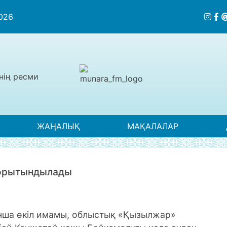
2026
нің ресми
ЖАҢАЛЫҚ
МАҚАЛАЛАР
қорытындылады
нша өкіл имамы, облыстық «Қызылжар»