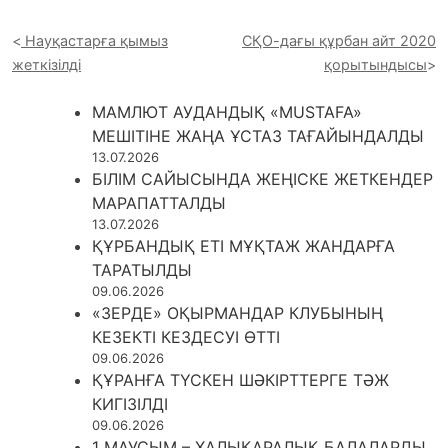
Науқастарға қымыз
СҚО-дағы құрбан айт 2020
жеткізілді
қорытындысы
МАМЛЮТ АУДАНДЫҚ «MUSTAFA»
МЕШІТІНЕ ЖАҢА ҰСТАЗ ТАҒАЙЫНДАЛДЫ
13.07.2026
БІЛІМ САЙЫСЫНДА ЖЕҢІСКЕ ЖЕТКЕНДЕР
МАРАПАТТАЛДЫ
13.07.2026
ҚҰРБАНДЫҚ ЕТІ МҰҚТАЖ ЖАНДАРҒА
ТАРАТЫЛДЫ
09.06.2026
«ЗЕРДЕ» ОҚЫРМАНДАР КЛУБЫНЫҢ
КЕЗЕКТІ КЕЗДЕСУІ ӨТТІ
09.06.2026
ҚҰРАНҒА ТҮСКЕН ШӘКІРТТЕРГЕ ТӘЖ
КИГІЗІЛДІ
09.06.2026
1 МАУСЫМ – ХАЛЫҚАРАЛЫҚ БАЛАЛАРДЫ