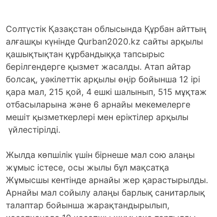
Солтүстік Қазақстан облысында Құрбан айттың
алғашқы күнінде Qurban2020.kz сайты арқылы
қашықтықтан құрбандыққа тапсырыс
берілгендерге қызмет жасалды. Атап айтар
болсақ, уәкілеттік арқылы өңір бойынша 12 ірі
қара мал, 215 қой, 4 ешкі шалынып, 515 мұқтаж
отбасыларына және 6 арнайы мекемелерге
мешіт қызметкерлері мен еріктілер арқылы
үйлестірілді.
Жылда көпшілік үшін бірнеше мал сою алаңы
жұмыс істесе, осы жылы бұл мақсатқа
Жұмысшы кентінде арнайы жер қарастырылды.
Арнайы мал сойылу алаңы барлық санитарлық
талаптар бойынша жарақтандырылып,