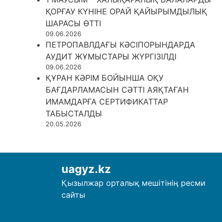
ҚОРҒАУ КҮНІНЕ ОРАЙ ҚАЙЫРЫМДЫЛЫҚ
ШАРАСЫ ӨТТІ
09.06.2026
ПЕТРОПАВЛДАҒЫ КӘСІПОРЫНДАРДА
АУДИТ ЖҰМЫСТАРЫ ЖҮРГІЗІЛДІ
09.06.2026
ҚҰРАН КӘРІМ БОЙЫНША ОҚУ
БАҒДАРЛАМАСЫН СӘТТІ АЯҚТАҒАН
ИМАМДАРҒА СЕРТИФИКАТТАР
ТАБЫСТАЛДЫ
20.05.2026
uagyz.kz
Қызылжар орталық мешітінің ресми
сайты