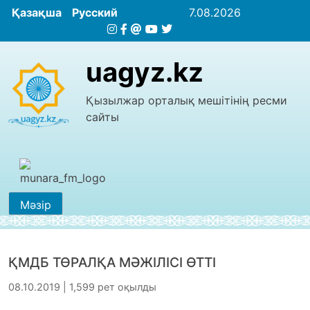
Қазақша
Русский
7.08.2026
uagyz.kz
Қызылжар орталық мешітінің ресми
сайты
Мәзір
ҚМДБ ТӨРАЛҚА МӘЖІЛІСІ ӨТТІ
08.10.2019 | 1,599 рет оқылды