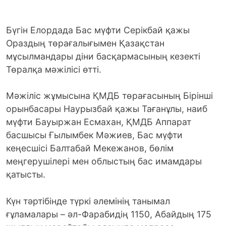
Бүгін Елордада Бас мүфти Серікбай қажы
Ораздың төрағалығымен Қазақстан
мұсылмандары діни басқармасының кезекті
Төралқа мәжілісі өтті.
Мәжіліс жұмысына ҚМДБ төрағасының Бірінші
орынбасары Наурызбай қажы Тағанұлы, наиб
мүфти Бауыржан Есмахан, ҚМДБ Аппарат
басшысы Ғылымбек Мәжиев, Бас мүфти
кеңесшісі Балтабай Мекежанов, бөлім
меңгерушілері мен облыстың бас имамдары
қатысты.
Күн тәртібінде түркі әлемінің танымал
ғұламалары – әл-Фарабидің 1150, Абайдың 175