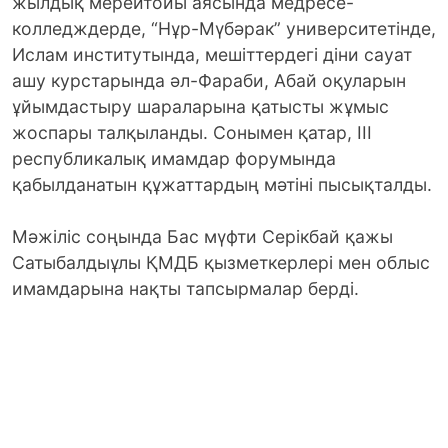
жылдық мерейтойы аясында медресе-
колледждерде, “Нұр-Мүбәрак” университетінде,
Ислам институтында, мешіттердегі діни сауат
ашу курстарында әл-Фараби, Абай оқуларын
ұйымдастыру шараларына қатысты жұмыс
жоспары талқыланды. Сонымен қатар, ІІІ
республикалық имамдар форумында
қабылданатын құжаттардың мәтіні пысықталды.
Мәжіліс соңында Бас мүфти Серікбай қажы
Сатыбалдыұлы ҚМДБ қызметкерлері мен облыс
имамдарына нақты тапсырмалар берді.