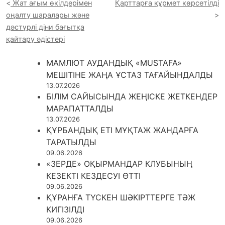
Жат ағым өкілдерімен
Қарттарға құрмет көрсетілді
оңалту шаралары және
дәстүрлі діни бағытқа
қайтару әдістері
МАМЛЮТ АУДАНДЫҚ «MUSTAFA»
МЕШІТІНЕ ЖАҢА ҰСТАЗ ТАҒАЙЫНДАЛДЫ
13.07.2026
БІЛІМ САЙЫСЫНДА ЖЕҢІСКЕ ЖЕТКЕНДЕР
МАРАПАТТАЛДЫ
13.07.2026
ҚҰРБАНДЫҚ ЕТІ МҰҚТАЖ ЖАНДАРҒА
ТАРАТЫЛДЫ
09.06.2026
«ЗЕРДЕ» ОҚЫРМАНДАР КЛУБЫНЫҢ
КЕЗЕКТІ КЕЗДЕСУІ ӨТТІ
09.06.2026
ҚҰРАНҒА ТҮСКЕН ШӘКІРТТЕРГЕ ТӘЖ
КИГІЗІЛДІ
09.06.2026