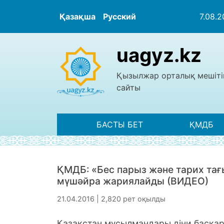
Қазақша
Русский
7.08.
uagyz.kz
Қызылжар орталық мешіті
сайты
БАСТЫ БЕТ
ҚМДБ
ҚМДБ: «Бес парыз және тарих та
мүшәйра жариялайды (ВИДЕО)
21.04.2016 | 2,820 рет оқылды
Қазақстан мұсылмандары діни басқарм