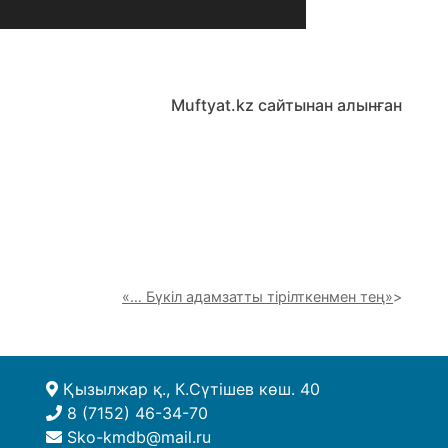
Muftyat.kz сайтынан алынған
«… Бүкіл адамзатты тірілткенмен тең»
Қызылжар қ., К.Сүтішев көш. 40
8 (7152) 46-34-70
Sko-kmdb@mail.ru