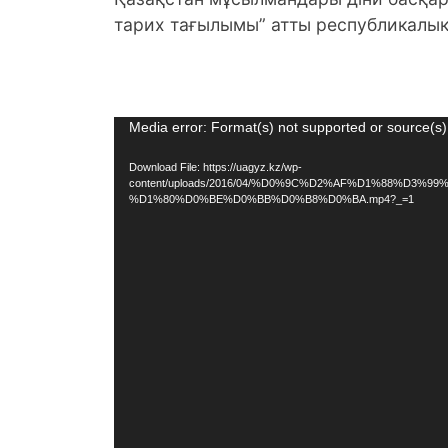
тарих тағылымы” атты республикалы
Video
Media error: Format(s) not supported or source(s)
Player
Download File: https://uagyz.kz/wp-
content/uploads/2016/04/%D0%9C%D2%AF%D1%88%D3%9
%D1%80%D0%BE%D0%BB%D0%B8%D0%BA.mp4?_=1