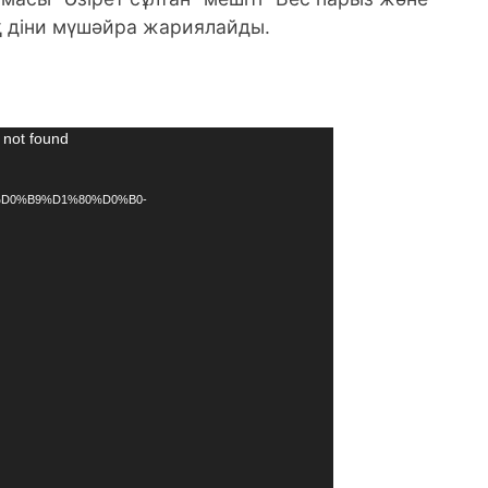
қ діни мүшәйра жариялайды.
 not found
9%D0%B9%D1%80%D0%B0-