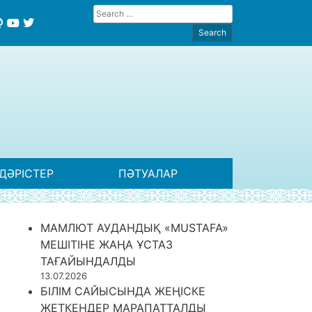
ДӘРІСТЕР
ПӘТУАЛАР
МАМЛЮТ АУДАНДЫҚ «MUSTAFA»
МЕШІТІНЕ ЖАҢА ҰСТАЗ
ТАҒАЙЫНДАЛДЫ
13.07.2026
БІЛІМ САЙЫСЫНДА ЖЕҢІСКЕ
ЖЕТКЕНДЕР МАРАПАТТАЛДЫ