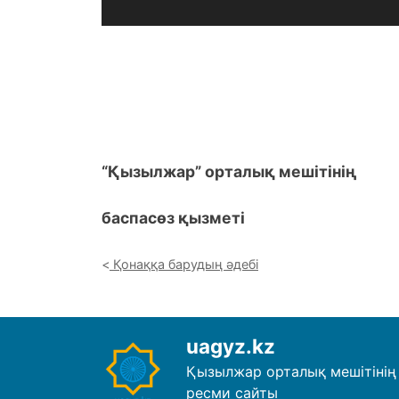
“Қызылжар” орталық мешітінің
баспасөз қызметі
Қонаққа барудың әдебі
uagyz.kz
Қызылжар орталық мешітінің
ресми сайты