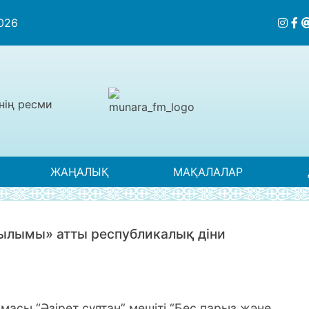
2026
нің ресми
ЖАҢАЛЫҚ
МАҚАЛАЛАР
ғылымы» атты республикалық діни
асы “Әзірет сұлтан” мешіті “Бес парыз және