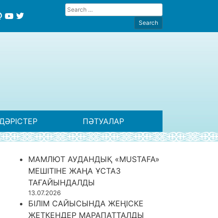
ДӘРІСТЕР
ПӘТУАЛАР
МАМЛЮТ АУДАНДЫҚ «MUSTAFA»
МЕШІТІНЕ ЖАҢА ҰСТАЗ
ТАҒАЙЫНДАЛДЫ
13.07.2026
БІЛІМ САЙЫСЫНДА ЖЕҢІСКЕ
ЖЕТКЕНДЕР МАРАПАТТАЛДЫ