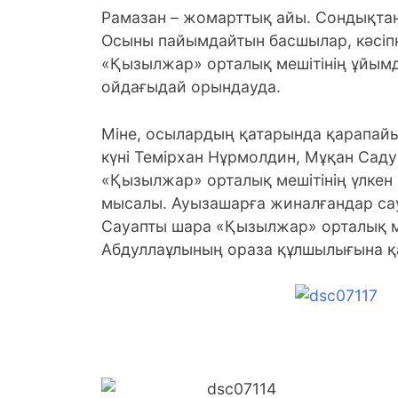
Рамазан – жомарттық айы. Сондықтан
Осыны пайымдайтын басшылар, кәсіп
«Қызылжар» орталық мешітінің ұйымд
ойдағыдай орындауда.
Міне, осылардың қатарында қарапайы
күні Темірхан Нұрмолдин, Мұқан Сад
«Қызылжар» орталық мешітінің үлкен
мысалы. Ауызашарға жиналғандар сау
Сауапты шара «Қызылжар» орталық м
Абдуллаұлының ораза құлшылығына қ