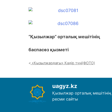
“Қызылжар” орталық мешітінің
баспасөз қызметі
«Қызылжардағы» Қадір түні(ФОТО)
uagyz.kz
Қызылжар орталық мешітінің
ресми сайты