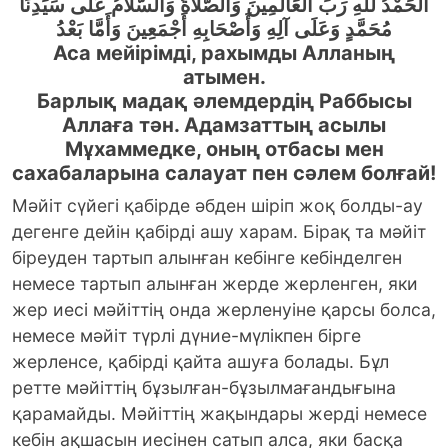
اَلْحَمْدُ للهِ رَبِّ الْعَالَمِينَ وَالصَّلاَةُ وَالسَّلاَمُ عَلَى سَيِّدِنَا
مُحَمَّدٍ وَعَلَى آلِهِ وَأَصْحَابِهِ أَجْمَعِينَ وَأَمَّا بَعْدُ
Аса мейірімді, рахымды Алланың
атымен.
Барлық мадақ әлемдердің Раббысы
Аллаға тән. Адамзаттың асылы
Мұхаммедке, оның отбасы мен
сахабаларына салауат пен сәлем болғай!
Мәйiт сүйегi қабiрде әбден шiрiп жоқ болды-ау
дегенге дейiн қабiрдi ашу харам. Бірақ та мәйiт
бiреуден тартып алынған кебінге кебінделген
немесе тартып алынған жерде жерленген, яки
жер иесi мәйіттің онда жерленуіне қарсы болса,
немеcе мәйiт түрлi дүние-мүлiкпен бiрге
жерленсе, қабірді қайта ашуға болады. Бұл
ретте мәйiттiң бұзылған-бұзылмағандығына
қарамайды. Мәйіттің жақындары жерді немесе
кебін ақшасын иесінен сатып алса, яки басқа