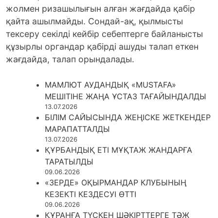
жолмен ризашылығын алған жағдайда қабір
қайта ашылмайды. Сондай-ақ, қылмысты
тексеру секілді кейбір себептерге байланысты
құзырлы органдар қабірді ашуды талап еткен
жағдайда, талап орындалады.
МАМЛЮТ АУДАНДЫҚ «MUSTAFA»
МЕШІТІНЕ ЖАҢА ҰСТАЗ ТАҒАЙЫНДАЛДЫ
13.07.2026
БІЛІМ САЙЫСЫНДА ЖЕҢІСКЕ ЖЕТКЕНДЕР
МАРАПАТТАЛДЫ
13.07.2026
ҚҰРБАНДЫҚ ЕТІ МҰҚТАЖ ЖАНДАРҒА
ТАРАТЫЛДЫ
09.06.2026
«ЗЕРДЕ» ОҚЫРМАНДАР КЛУБЫНЫҢ
КЕЗЕКТІ КЕЗДЕСУІ ӨТТІ
09.06.2026
ҚҰРАНҒА ТҮСКЕН ШӘКІРТТЕРГЕ ТӘЖ