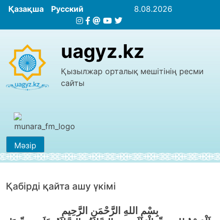
Қазақша
Русский
8.08.2026
uagyz.kz
Қызылжар орталық мешітінің ресми
сайты
Мәзір
Қабiрдi қайта ашу үкімі
بِسْمِ اللهِ الرَّحْمَنِ الرَّحِيمِ