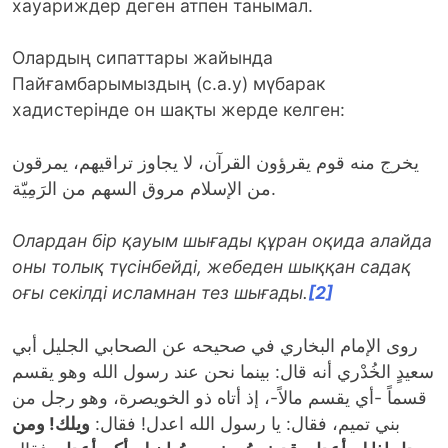
хауариждер деген атпен танымал.
Олардың сипаттары жайында
Пайғамбарымыздың (с.а.у) мүбарак
хадистерінде он шақты жерде келген:
يخرج منه قوم يقرؤون القرآن، لا يجاوز تراقيهم، يمرقون
من الإسلام مروق السهم من الرَمِيّة.
Олардан бір қауым шығады құран оқида алайда
оны толық түсінбейді, жебеден шыққан садақ
оғы секілді исламнан тез шығады.
[2]
روى الإمام البخاري في صحيحه عن الصحابي الجليل أبي
سعيدٍ الخُدْري أنه قال: بينما نحن عند رسول الله وهو يقسم
قسماً -أي يقسم مالاً-، إذ أتاه ذو الخويصرة، وهو رجل من
بني تميم، فقال: يا رسول الله اعدل! فقال:
ويلك! ومن