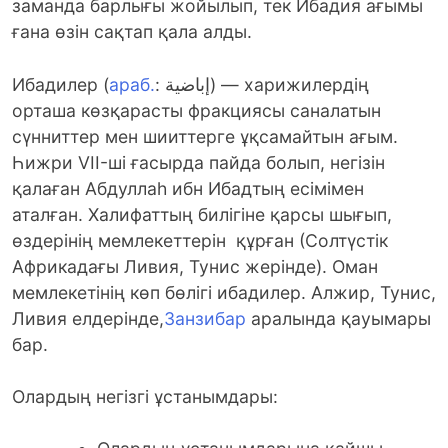
заманда барлығы жойылып, тек Ибадия ағымы
ғана өзін сақтап қала алды.
Ибадилер (
араб.
: إباضية‎) — харижилердің
орташа көзқарасты фракциясы саналатын
сүнниттер мен шииттерге ұқсамайтын ағым.
Һижри VII-ші ғасырда пайда болып, негізін
қалаған Абдуллаһ ибн Ибадтың есімімен
аталған. Халифаттың билігіне қарсы шығып,
өздерінің мемлекеттерін құрған (Солтүстік
Африкадағы Ливия, Тунис жерінде). Оман
мемлекетінің көп бөлігі ибадилер. Алжир, Тунис,
Ливия елдерінде,
Занзибар
аралында қауымары
бар.
Олардың негізгі ұстанымдары: