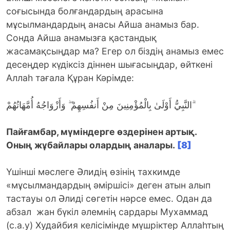
соғысында болғандардың арасына
мұсылмандардың анасы Айша анамыз бар.
Сонда Айша анамызға қастандық
жасамақсыңдар ма? Егер ол біздің анамыз емес
десеңдер күдіксіз діннен шығасыңдар, өйткені
Аллаһ тағала Құран Кәрімде:
النَّبِيُّ أَوْلَىٰ بِالْمُؤْمِنِينَ مِنْ أَنفُسِهِمْ ۖ وَأَزْوَاجُهُ أُمَّهَاتُهُمْ ۗ
Пайғамбар, мүміндерге өздерінен артық.
Оның жұбайлары олардың аналары.
[8]
Үшінші мәслеге Әлидің өзінің тахкимде
«мұсылмандардың әміршісі» деген атын алып
тастауы ол Әлиді сөгетін нәрсе емес. Одан да
абзал жан бүкіл әлемнің сардары Мухаммад
(с.а.у) Худайбия келісімінде мүшріктер Аллаһтың