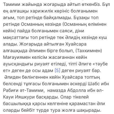
Тамими жайында жоғарыда айтып өткенбіз. Бұл
ең алғашқы харижилік көрініс болғанымен
ағым, топ ретінде байқалмады. Бұзақы топ
ретінде Османның кезінде (Османның өлімінен
кейін) пайда болғанымен саяси, діни
мақсаттағы топ ретінде тек Әлидің кезінде күш
алады. Жоғарыда айтылған Хуайсара
алғашқыда Әлимен бірге болып, (Тахкимнен)
Мағауиямен келісім жасағаннан кейін
ауысқандығы риуаят етіледі, тіпті Әлиге «тәубе
ет» деген де осы адам
[5]
деген риуаят бар.
Әлиден бөлінгеннен кейін Хуайсара топтың
белсенді тұлғасы болғанымен әскерді Шабс ибн
Рабиғи әт-Тамими, намазда Абдолла ибн әл-
Кауи Ияшкури басқарды. Олар тікелей
басшылыққа қарсы келгеніне қарамастан Әли
оларды бейбіт түрде тура жолға шақырады.