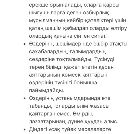
ерекше орын алады, оларға қарсы
шығушыларға деген озбырлық
мұсылманның кейбір қателіктері үшін
қатаң шешім қабылдап оларды өлтіру
олардың қанына сіңген сипат.
Өздерінің шешімдерінде ешбір атақты
сахабалардың, ғалымдардың
сөздеріне тоқталмайды. Түсінуді
терең білімді қажет ететін құран
аяттарының көмескі аяттарын
өздерінің түсінігі бойынша
пайымдайды.
Өздерінің ұстанымдарында өте
табанды, оларды өлім жазасы
қайтарған емес. Өмірдің
ләззатарынан, дүние қуудан алыс.
Діндегі ұсақ түйек мәселелерге