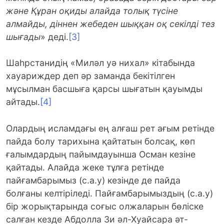
және Құран оқиды алайда толық түсіне
алмайды, діннен жебеден шыққан оқ секілді тез
шығады
» деді.
[3]
Шаһрстанидің «Миләл уә нихал» кітабында
хауариждер деп әр заманда бекітілген
мұсылман басшыға қарсы шығатын қауымды
айтады.
[4]
Олардың исламдағы ең алғаш рет ағым ретінде
пайда болу тарихына қайтатын болсақ, көп
ғалымдардың пайымдауынша Осман кезіне
қайтады. Алайда жеке тұлға ретінде
пайғамбарымыз (с.а.у) кезінде де пайда
болғаны келтіріледі. Пайғамбарымыздың (с.а.у)
бір жорықтарында соғыс олжаларын бөліске
салған кезде Абдолла Зи әл-Хуайсара әт-