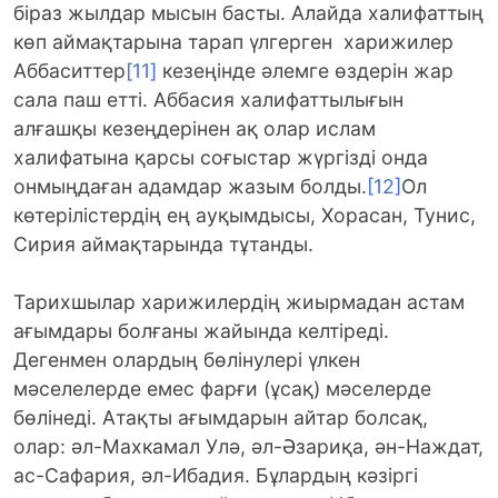
біраз жылдар мысын басты. Алайда халифаттың
көп аймақтарына тарап үлгерген харижилер
Аббаситтер
[11]
кезеңінде әлемге өздерін жар
сала паш етті. Аббасия халифаттылығын
алғашқы кезеңдерінен ақ олар ислам
халифатына қарсы соғыстар жүргізді онда
онмыңдаған адамдар жазым болды.
[12]
Ол
көтерілістердің ең ауқымдысы, Хорасан, Тунис,
Сирия аймақтарында тұтанды.
Тарихшылар харижилердің жиырмадан астам
ағымдары болғаны жайында келтіреді.
Дегенмен олардың бөлінулері үлкен
мәселелерде емес фарғи (ұсақ) мәселерде
бөлінеді. Атақты ағымдарын айтар болсақ,
олар: әл-Махкамал Улә, әл-Әзариқа, ән-Наждат,
ас-Сафария, әл-Ибадия. Бұлардың кәзіргі