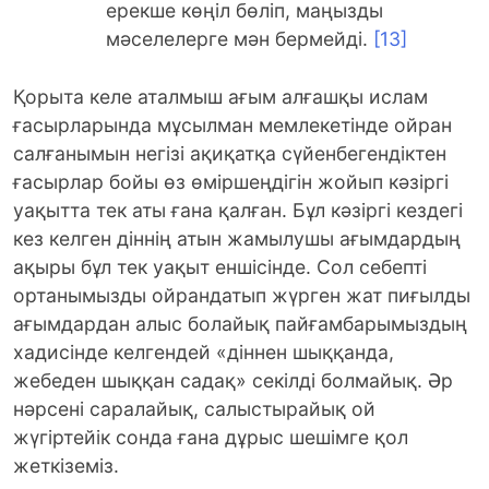
ерекше көңіл бөліп, маңызды
мәселелерге мән бермейді.
[13]
Қорыта келе аталмыш ағым алғашқы ислам
ғасырларында мұсылман мемлекетінде ойран
салғанымын негізі ақиқатқа сүйенбегендіктен
ғасырлар бойы өз өміршеңдігін жойып кәзіргі
уақытта тек аты ғана қалған. Бұл кәзіргі кездегі
кез келген діннің атын жамылушы ағымдардың
ақыры бұл тек уақыт еншісінде. Сол себепті
ортанымызды ойрандатып жүрген жат пиғылды
ағымдардан алыс болайық пайғамбарымыздың
хадисінде келгендей «діннен шыққанда,
жебеден шыққан садақ» секілді болмайық. Әр
нәрсені саралайық, салыстырайық ой
жүгіртейік сонда ғана дұрыс шешімге қол
жеткіземіз.