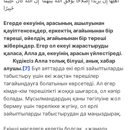
أَهْلِهَا إِن يُرِيدَا إِصْلَاحًا يُوَفِّقِ اللَّهُ بَيْنَهُمَا ۗ إِنَّ اللَّهَ كَانَ عَلِيمًا
خَبِيرًا
Егерде екеуінің арасының ашылуынан
қауіптенсеңдер, еркектің ағайынынан бір
төреші, әйелдің ағайынынан бір төреші
жіберіңдер. Егер ол екеуі жарастыруды
қаласа, Алла да, екеуінің арасын үйлестіреді.
Күдіксіз Алла толық білуші, анық хабар
алушы.
[7]
Бұл аяттарда екі ерлі зайыптыларды
табыстыру үшін екі жақтан төрешілер
тағайындауға болатынын көрсетеді. Ал егер
кімде-кім төрешілікті жоққа шығарса, ол кәпір
болады. Мұсылмандардың қаны төгілуіне жол
бермеу үшін төрелікке жүгіну, ол ерлі
зайыптыларды табыстырудан да маңыздырақ.
Екінші мәселеге келетін болсақ, «жамал»