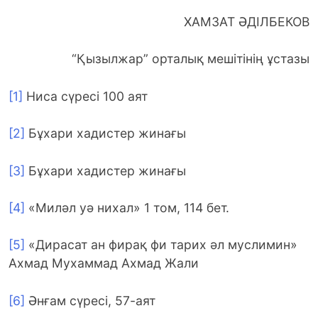
ХАМЗАТ ӘДІЛБЕКОВ
“Қызылжар” орталық мешітінің ұстазы
[1]
Ниса сүресі 100 аят
[2]
Бұхари хадистер жинағы
[3]
Бұхари хадистер жинағы
[4]
«Миләл уә нихал» 1 том, 114 бет.
[5]
«Дирасат ан фирақ фи тарих әл муслимин»
Ахмад Мухаммад Ахмад Жали
[6]
Әнғам сүресі, 57-аят