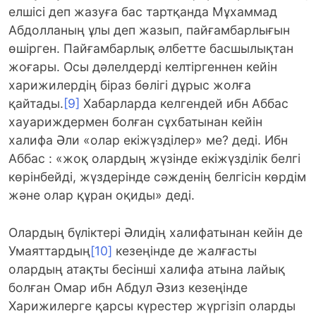
елшісі деп жазуға бас тартқанда Мұхаммад
Абдолланың ұлы деп жазып, пайғамбарлығын
өшірген. Пайғамбарлық әлбетте басшылықтан
жоғары. Осы дәлелдерді келтіргеннен кейін
харижилердің біраз бөлігі дұрыс жолға
қайтады.
[9]
Хабарларда келгендей ибн Аббас
хауариждермен болған сұхбатынан кейін
халифа Әли «олар екіжүзділер» ме? деді. Ибн
Аббас : «жоқ олардың жүзінде екіжүзділік белгі
көрінбейді, жүздерінде сәжденің белгісін көрдім
және олар құран оқиды» деді.
Олардың бүліктері Әлидің халифатынан кейін де
Умаяттардың
[10]
кезеңінде де жалғасты
олардың атақты бесінші халифа атына лайық
болған Омар ибн Абдул Әзиз кезеңінде
Харижилерге қарсы күрестер жүргізіп оларды