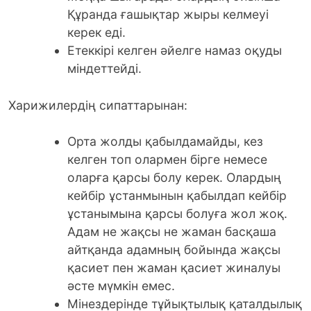
Құранда ғашықтар жыры келмеуі
керек еді.
Етеккірі келген әйелге намаз оқуды
міндеттейді.
Харижилердің сипаттарынан:
Орта жолды қабылдамайды, кез
келген топ олармен бірге немесе
оларға қарсы болу керек. Олардың
кейбір ұстанмынын қабылдап кейбір
ұстанымына қарсы болуға жол жоқ.
Адам не жақсы не жаман басқаша
айтқанда адамның бойында жақсы
қасиет пен жаман қасиет жиналуы
әсте мүмкін емес.
Мінездерінде тұйықтылық қаталдылық