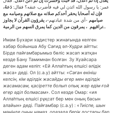
يعدل إذا لم أعدل، قد خبتُ وخسرتُ إن لم أكن أعدل
. فقال
عمر: يا رسول الله ائذن لي فيه فأضرب عنقه؟ فقال:
دَعهُ،
فإن له أصحابا يحقر أحدكم صلاته مع صلاتهم وصيامه مع
صيامهم
-أي من شدة عبادتهم-
، يقرؤون القرآن لا يجاوز
، يمرقون من الدين كما يمرق السهم من الرمية
تراقيهم
..
Имам Бухари хадистер жинағында келген
хабар бойынша Абу Сағид әл-Худри айтты:
Бірде пайғамбарымыз бөліс жасап жатқан
кезде Бану Тамимнан болған Зу Хуайсара
деген адам келіп: «Ей Аллаһтың елшісі әлідік
жаса» деді. Ол (с.а.у) айтты:
«Саған өкініш
келсін, кім әділдік жасайды егер мен әділдік
жасамасам, қасіретте болып опық жер едім ғой
егер әділ болмасам»
. Сол кезде Омар: «ия
Аллаһтың елшісі рұқсат бер мен оның басын
алайын» деді. Пайғамбар (с.а.у) : «
Тиіспе, шын
мәнінде оның намаз, оразада берік достары бар