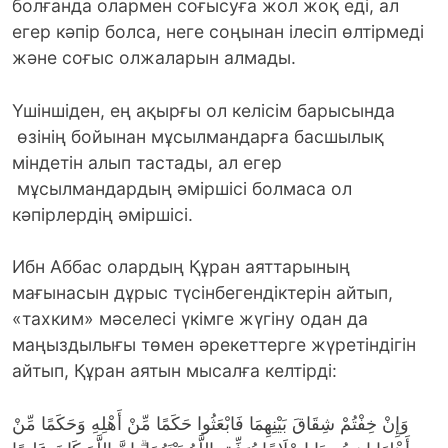
болғанда олармен соғысуға жол жоқ еді, ал
егер кәпір болса, неге соңынан ілесіп өлтірмеді
және соғыс олжаларын алмады.
Үшіншіден, ең ақырғы ол келісім барысында
өзінің бойынан мұсылмандарға басшылық
міндетін алып тастады, ал егер
мұсылмандардың әміршісі болмаса ол
кәпірлердің әміршісі.
Ибн Аббас олардың Құран аяттарының
мағынасын дұрыс түсінбегендіктерін айтып,
«тахким» мәселесі үкімге жүгіну одан да
маңыздылығы төмен әрекеттерге жүретіндігін
айтып, Құран аятын мысалға келтірді:
وَإِنْ خِفْتُمْ شِقَاقَ بَيْنِهِمَا فَابْعَثُوا حَكَمًا مِّنْ أَهْلِهِ وَحَكَمًا مِّنْ