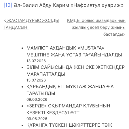
[13]
Әл-Балил Абду Карим «Нафсиятул хуариж»
ЖАСТАР ДҰРЫС ЖОЛДЫ
ҚМДБ: облыс имамдарының
ТАҢДАСЫН!
жылдық есеп беру жиыны
басталды
МАМЛЮТ АУДАНДЫҚ «MUSTAFA»
МЕШІТІНЕ ЖАҢА ҰСТАЗ ТАҒАЙЫНДАЛДЫ
13.07.2026
БІЛІМ САЙЫСЫНДА ЖЕҢІСКЕ ЖЕТКЕНДЕР
МАРАПАТТАЛДЫ
13.07.2026
ҚҰРБАНДЫҚ ЕТІ МҰҚТАЖ ЖАНДАРҒА
ТАРАТЫЛДЫ
09.06.2026
«ЗЕРДЕ» ОҚЫРМАНДАР КЛУБЫНЫҢ
КЕЗЕКТІ КЕЗДЕСУІ ӨТТІ
09.06.2026
ҚҰРАНҒА ТҮСКЕН ШӘКІРТТЕРГЕ ТӘЖ