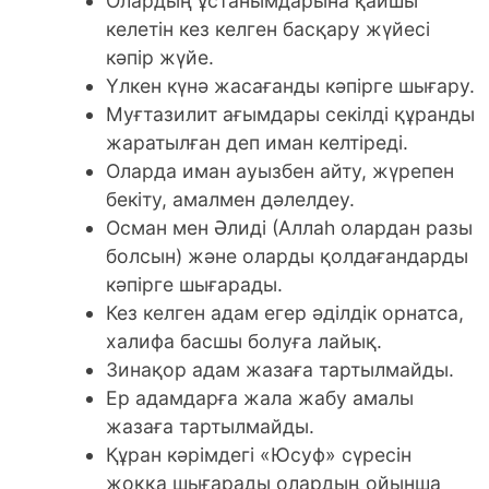
Олардың ұстанымдарына қайшы
келетін кез келген басқару жүйесі
кәпір жүйе.
Үлкен күнә жасағанды кәпірге шығару.
Муғтазилит ағымдары секілді құранды
жаратылған деп иман келтіреді.
Оларда иман ауызбен айту, жүрепен
бекіту, амалмен дәлелдеу.
Осман мен Әлиді (Аллаһ олардан разы
болсын) және оларды қолдағандарды
кәпірге шығарады.
Кез келген адам егер әділдік орнатса,
халифа басшы болуға лайық.
Зинақор адам жазаға тартылмайды.
Ер адамдарға жала жабу амалы
жазаға тартылмайды.
Құран кәрімдегі «Юсуф» сүресін
жоққа шығарады олардың ойынша