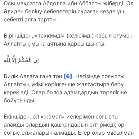
Осы мақсатта Абдолла ибн Аббасты жіберді. Ол
Әлиден бөліну себепетерін сұраған кезде үш
себепті алға тартты:
Біріншіден, «тахкимді» (келісімді) қабыл етумен
Аллаһтың мына аятына қарсы шықты:
إِنِ الْحُكْمُ إِلَّا لِلَّهِ
Билік Аллаға ғана тән.
[6]
Негізінде соғысты
Аллаһтың үкімі көрінгенше жалғастыра беру
керек еді. Олар болса адамдардың төрелігіне
бойұсынды.
Екіншіден, ол «жамал» иелерімен соғысты
алайды олардың қашқандарын өлтірмеді, әрі
соғыс олжаларын алмады. Егер олар мұсылман