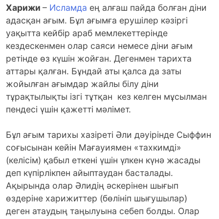
Харижи
–
Исламда
ең алғаш пайда болған діни
адасқан ағым. Бұл ағымға ерушілер кәзіргі
уақытта кейбір араб мемлекеттерінде
кездескенмен олар саяси немесе діни ағым
ретінде өз күшін жойған. Дегенмен тарихта
аттары қалған. Бұндай аты қалса да заты
жойылған ағымдар жайлы білу діни
тұрақтылықты ізгі тұтқан кез келген мұсылман
пендесі үшін қажетті мәлімет.
Бұл ағым тарихы хазіреті Әли дәуірінде Сыффин
соғысынан кейін Мағауиямен «тахкимді»
(келісім) қабыл еткені үшін үлкен күнә жасады
деп күпірлікпен айыптаудан басталады.
Ақырында олар Әлидің әскерінен шығып
өздеріне харижиттер (бөлініп шығушылар)
деген атаудың таңылуына себеп болды. Олар