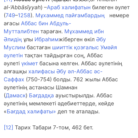
al-‘Abbāsīyyah
) –
Араб халифатын
билеген әулет
(
749
–
1258
).
Мұхаммед пайғамбардың
немере
ағасы
Аббас бин Абдуль-
Мутталибтен
тараған.
Мұхаммед ибн
Әлидің
ұлы
Ибраһим
жіберген өкіл
Әбу
Муслим
бастаған
шииттік қозғалыс
Умәйя
әулетін
тақтан тайдырған соң, Аббас
әулеті
үкімет
басына келген. Аббас әулетінің
алғашқы
халифасы
Әбу әл-Аббас әс-
Саффах
(750-754) болды. 762 жылы Аббас
әулетінің астанасы Шамнан
(
Дамаск
)
Бағдадқа
ауыстырылды. Аббас
әулетінің мемлекеті әдебиеттерде, кейде
«
Бағдад халифаты»
деп те аталады.
[12]
Тарих Табари 7-том, 462 бет.