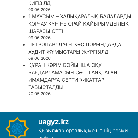
КИГІЗІЛДІ
09.06.2026
1 МАУСЫМ – ХАЛЫҚАРАЛЫҚ БАЛАЛАРДЫ
ҚОРҒАУ КҮНІНЕ ОРАЙ ҚАЙЫРЫМДЫЛЫҚ
ШАРАСЫ ӨТТІ
09.06.2026
ПЕТРОПАВЛДАҒЫ КӘСІПОРЫНДАРДА
АУДИТ ЖҰМЫСТАРЫ ЖҮРГІЗІЛДІ
09.06.2026
ҚҰРАН КӘРІМ БОЙЫНША ОҚУ
БАҒДАРЛАМАСЫН СӘТТІ АЯҚТАҒАН
ИМАМДАРҒА СЕРТИФИКАТТАР
ТАБЫСТАЛДЫ
20.05.2026
uagyz.kz
Қызылжар орталық мешітінің ресми
сайты