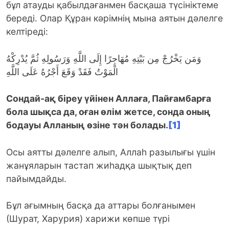
бұл атауды қабылдағанмен басқаша түсініктеме
береді. Олар Құран кәрімнің мына аятын дәлелге
келтіреді:
وَمَن يَخْرُجْ مِن بَيْتِهِ مُهَاجِرًا إِلَى اللَّهِ وَرَسُولِهِ ثُمَّ يُدْرِكْهُ
الْمَوْتُ فَقَدْ وَقَعَ أَجْرُهُ عَلَى اللَّهِ
Сондай-ақ біреу үйінен Аллаға, Пайғамбарға
бола шықса да, оған өлім жетсе, сонда оның
бодауы Алланың өзіне тән болады.
[1]
Осы аятты дәлелге алып, Аллаһ разылығы үшін
жанұяларын тастап жиһадқа шықтық деп
пайымдайды.
Бұл ағымның басқа да аттары болғанымен
(Шурат, Харурия) харижи көпше түрі