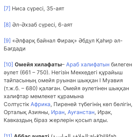
[7]
Ниса сүресі, 35-аят
[8]
Әл-Әхзаб сүресі, 6-аят
[9]
«Әлфарқ байнал Фирақ» Әбдул Қаһир әл-
Бағдади
[10]
Омейя хилафаты
–
Араб халифатын
билеген
әулет (661 – 750). Негізін Меккедегі құрайыш
тайпасының омейя руынан шыққан І Муавия
(т.ж.б. – 680) қалаған. Омейя әулетінен шыққан
халифтар мемлекет құрамына
Солтүстік
Африка
, Пиреней түбегінің көп бөлігін,
Орталық Азияны,
Иран
,
Ауғанстан
, Ирак,
Кавказдың біраз жерлерін қосып алды.
[11]
Аббас әулеті
(الخلافة العباسية;
al-Khilāfah