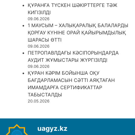
ҚҰРАНҒА ТҮСКЕН ШӘКІРТТЕРГЕ ТӘЖ
КИГІЗІЛДІ
09.06.2026
1 МАУСЫМ – ХАЛЫҚАРАЛЫҚ БАЛАЛАРДЫ
ҚОРҒАУ КҮНІНЕ ОРАЙ ҚАЙЫРЫМДЫЛЫҚ
ШАРАСЫ ӨТТІ
09.06.2026
ПЕТРОПАВЛДАҒЫ КӘСІПОРЫНДАРДА
АУДИТ ЖҰМЫСТАРЫ ЖҮРГІЗІЛДІ
09.06.2026
ҚҰРАН КӘРІМ БОЙЫНША ОҚУ
БАҒДАРЛАМАСЫН СӘТТІ АЯҚТАҒАН
ИМАМДАРҒА СЕРТИФИКАТТАР
ТАБЫСТАЛДЫ
20.05.2026
uagyz.kz