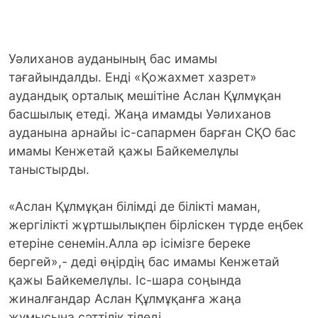
Уәлиханов ауданының бас имамы
тағайындалды. Енді «Қожахмет хазрет»
аудандық орталық мешітіне Аслан Құлмұқан
басшылық етеді. Жаңа имамды Уәлиханов
ауданына арнайы іс-сапармен барған СҚО бас
имамы Кенжетай қажы Байкемелұлы
таныстырды.
«Аслан Құлмұқан білімді де білікті маман,
жергілікті жұртшылықпен бірліскен түрде еңбек
етеріне сенемін.Алла әр ісімізге береке
бергей»,- деді өңірдің бас имамы Кенжетай
қажы Байкемелұлы. Іс-шара соңында
жиналғандар Аслан Құлмұқанға жаңа
жұмысына сәттілік тіледі.