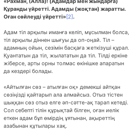
«Рахман, (Алла)! (Адамдар мен жындарға)
Құранды үйретті. Адамды (жоқтан) жаратты.
Оған сөйлеуді үйретті»
[2]
.
Адам тіл арқылы иманға келіп, мұсылман болса,
тіл арқылы діннен шығуы да оп-оңай. Тіл –
адамның ойын, сезімін басқаға жеткізуші құрал.
Қуантатын да тіл, жылататын да тіл. Тілді еркіне
жіберсе, арты орны толмас өкінішке апаратын
да кездері болады.
«Айтылған сөз – атылған оқ» демекші айтқан
сөзіңізді қайтарып ала алмайсыз. Отыз тістен
шыққан сөз отыз елге әп-сәтте-ақ тарап кетеді.
Сол себепті тілін құрықтай білген, оған иелік
еткен адам бұл өмірдің ұятынан, ақыреттің
азабынан құтылары хақ.