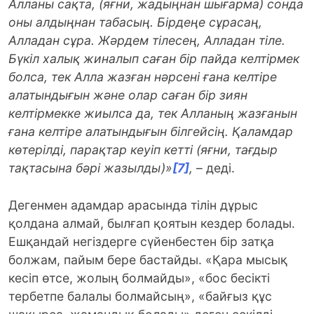
Алланы сақта, (яғни, жадыңнан шығарма) сонда
оны алдыңнан табасың. Бірдеңе сұрасаң,
Алладан сұра. Жәрдем тілесең, Алладан тіле.
Бүкіл халық жиналып саған бір пайда келтірмек
болса, тек Алла жазған нәрсені ғана келтіре
алатындығын және олар саған бір зиян
келтірмекке жиылса да, тек Алланың жазғанын
ғана келтіре алатындығын білгейсің. Қаламдар
көтерілді, парақтар кеуіп кетті (яғни, тағдыр
тақтасына бәрі жазылды)»
[7]
,
– деді.
Дегенмен адамдар арасында тілін дұрыс
қолдана алмай, былғап қоятын кездер болады.
Ешқандай негіздерге сүйенбестен бір затқа
болжам, пайым бере бастайды. «Қара мысық
кесіп өтсе, жолың болмайды», «бос бесікті
тербетпе балалы болмайсың», «байғыз құс