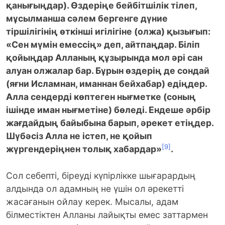
қанығыңдар). Өздеріңе бейбітшілік тілеп,
мұсылманша сәлем бергенге дүние
тіршілігінің өткінші игілігіне (олжа) қызығып:
«Сен мүмін емессің» деп, айтпаңдар. Біліп
қойыңдар Алланың құзырында мол әрі сан
алуан олжалар бар. Бұрын өздерің де сондай
(яғни Исламнан, иманнан бейхабар) едіңдер.
Алла сендерді көптеген нығметке (соның
ішінде иман нығметіне) бөледі. Ендеше әрбір
жағдайдың байыбына барып, әрекет етіңдер.
Шүбәсіз Алла не істеп, не қойып
[9]
жүргендеріңнен толық хабардар»
.
Сол себепті, біреуді күпірлікке шығарардың
алдында ол адамның не үшін ол әрекетті
жасағанын ойлау керек. Мысалы, адам
білместіктен Алланы лайықты емес заттармен