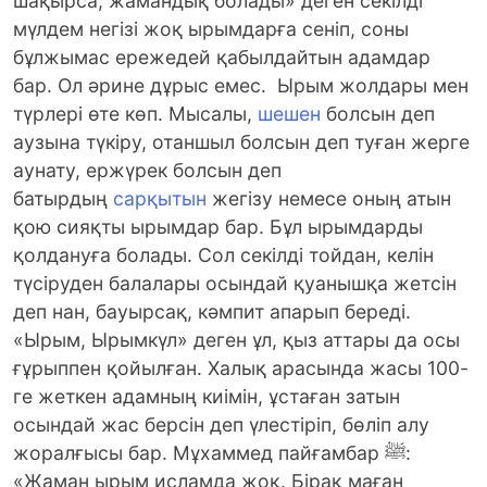
шақырса, жамандық болады» деген секілді
мүлдем негізі жоқ ырымдарға сеніп, соны
бұлжымас ережедей қабылдайтын адамдар
бар. Ол әрине дұрыс емес. Ырым жолдары мен
түрлері өте көп. Мысалы,
шешен
болсын деп
аузына түкіру, отаншыл болсын деп туған жерге
аунату, ержүрек болсын деп
батырдың
сарқытын
жегізу немесе оның атын
қою сияқты ырымдар бар. Бұл ырымдарды
қолдануға болады. Сол секілді тойдан, келін
түсіруден балалары осындай қуанышқа жетсін
деп нан, бауырсақ, кәмпит апарып береді.
«Ырым, Ырымкүл» деген ұл, қыз аттары да осы
ғұрыппен қойылған. Халық арасында жасы 100-
ге жеткен адамның киімін, ұстаған затын
осындай жас берсін деп үлестіріп, бөліп алу
жоралғысы бар. Мұхаммед пайғамбар ﷺ:
«Жаман ырым исламда жоқ. Бірақ маған