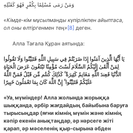
وَمَنْ رَمَى مُسْلِمًا بِكُفْرٍ فَهُوَ كَقَتْلِهِ
«
Кімде-кім мұсылманды күпірлікпен айыптаса,
ол оны өлтіргенмен тең»
[8]
деген.
Алла Тағала Құран аятында:
يَا أَيُّهَا الَّذِينَ آمَنُوا إِذَا ضَرَبْتُمْ فِي سَبِيلِ اللَّهِ فَتَبَيَّنُوا وَلَا تَقُولُوا
لِمَنْ أَلْقَىٰ إِلَيْكُمُ السَّلَامَ لَسْتَ مُؤْمِنًا تَبْتَغُونَ عَرَضَ الْحَيَاةِ
الدُّنْيَا فَعِندَ اللَّهِ مَغَانِمُ كَثِيرَةٌ ۚ
كَذَٰلِكَ كُنتُم مِّن قَبْلُ فَمَنَّ اللَّهُ
عَلَيْكُمْ فَتَبَيَّنُوا ۚ
إِنَّ اللَّهَ كَانَ بِمَا تَعْمَلُونَ خَبِيرًا
«
Уа, мүміндер! Алла жолында жорыққа
шыққанда, әрбір жағдайдың байыбына баруға
тырысыңдар (яғни кімнің мүмін және кімнің
кәпір екенін анықтаңдар, әр нәрсеге жіті
қарап, әр мәселенің қыр-сырына әбден