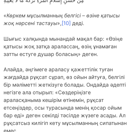
مِنْ حُسْنِ إِسْلَامِ الْمَرْءِ تَرْكُهُ مَا لَا يَعْنِيهِ
«
Көркем мұсылманның белгісі – өзіне қатысы
жоқ нәрсені тастауы
»,
[10]
деді.
Шығыс халқында мынандай мақал бар: «Өзіңе
қатысы жоқ затқа аралассаң, өзің ұнамаған
затты естуге душар боласың» деген.
Алайда, әңгімеге араласу қажеттілік туған
жағдайда рұқсат сұрап, өз ойын айтуға, белгілі
бір мәліметті жеткізуге болады. Ондайда әдепті
негізге ала отырып: «Сөздеріңізге
араласқаныма кешірім өтінемін, рұқсат
етсеңіздер, осы турасында менің қосар ойым
бар еді» деген секілді тәсілде жүзеге асады. Ал
рұқсатсыз килігіп кету мұсылманның сипатынан
емес.