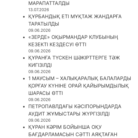
МАРАПАТТАЛДЫ
13.07.2026
ҚҰРБАНДЫҚ ЕТІ МҰҚТАЖ ЖАНДАРҒА
ТАРАТЫЛДЫ
09.06.2026
«ЗЕРДЕ» ОҚЫРМАНДАР КЛУБЫНЫҢ
КЕЗЕКТІ КЕЗДЕСУІ ӨТТІ
09.06.2026
ҚҰРАНҒА ТҮСКЕН ШӘКІРТТЕРГЕ ТӘЖ
КИГІЗІЛДІ
09.06.2026
1 МАУСЫМ – ХАЛЫҚАРАЛЫҚ БАЛАЛАРДЫ
ҚОРҒАУ КҮНІНЕ ОРАЙ ҚАЙЫРЫМДЫЛЫҚ
ШАРАСЫ ӨТТІ
09.06.2026
ПЕТРОПАВЛДАҒЫ КӘСІПОРЫНДАРДА
АУДИТ ЖҰМЫСТАРЫ ЖҮРГІЗІЛДІ
09.06.2026
ҚҰРАН КӘРІМ БОЙЫНША ОҚУ
БАҒДАРЛАМАСЫН СӘТТІ АЯҚТАҒАН