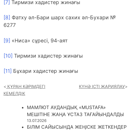
[7]
Тирмизи хадистер жинағы
[8]
Фатху әл-Бари шарх сахих әл-Бухари №
6277
[9]
«Ниса» сұресі, 94-аят
[10]
Тирмизи хадистер жинағы
[11]
Бұхари хадистер жинағы
ҚҰРАН КӘРІМДЕГІ
КҮНӘ ІСТІ ЖАРИЯЛАУ
КЕМЕЛДІК
МАМЛЮТ АУДАНДЫҚ «MUSTAFA»
МЕШІТІНЕ ЖАҢА ҰСТАЗ ТАҒАЙЫНДАЛДЫ
13.07.2026
БІЛІМ САЙЫСЫНДА ЖЕҢІСКЕ ЖЕТКЕНДЕР