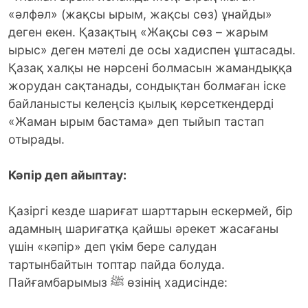
«әлфәл» (жақсы ырым, жақсы сөз) ұнайды»
деген екен. Қазақтың «Жақсы сөз – жарым
ырыс» деген мәтелі де осы хадиспен ұштасады.
Қазақ халқы не нәрсені болмасын жамандыққа
жорудан сақтанады, сондықтан болмаған іске
байланысты келеңсіз қылық көрсеткендерді
«Жаман ырым бастама» деп тыйып тастап
отырады.
Кәпір деп айыптау:
Қазіргі кезде шариғат шарттарын ескермей, бір
адамның шариғатқа қайшы әрекет жасағаны
үшін «кәпір» деп үкім бере салудан
тартынбайтын топтар пайда болуда.
Пайғамбарымыз ﷺ өзінің хадисінде: