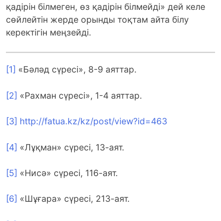
қадірін білмеген, өз қадірін білмейді» дей келе
сөйлейтін жерде орынды тоқтам айта білу
керектігін меңзейді.
[1]
«Бәләд сүресі», 8-9 аяттар.
[2]
«Рахман сүресі», 1-4 аяттар.
[3]
http://fatua.kz/kz/post/view?id=463
[4]
«Лұқман» сүресі, 13-аят.
[5]
«Нисә» сүресі, 116-аят.
[6]
«Шұғара» сүресі, 213-аят.