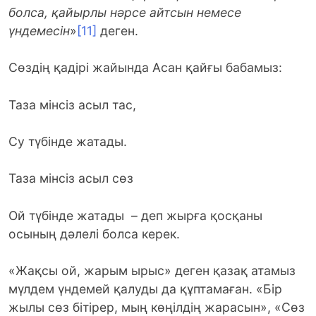
болса, қайырлы нәрсе айтсын немесе
үндемесін
»
[11]
деген.
Сөздің қадірі жайында Асан қайғы бабамыз:
Таза мінсіз асыл тас,
Су түбінде жатады.
Таза мінсіз асыл сөз
Ой түбінде жатады – деп жырға қосқаны
осының дәлелі болса керек.
«Жақсы ой, жарым ырыс» деген қазақ атамыз
мүлдем үндемей қалуды да құптамаған. «Бір
жылы сөз бітірер, мың көңілдің жарасын», «Сөз