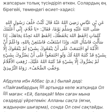
жапсарын толық түсіндіріп өткен. Солардың ең
бірегейі, төмендегі өсиет-хадисі:
عَنِ بْنِ عَبَّاسٍ رَضِيَ اللهُ عَنْهُ قَالَ كُنْتُ خَلْفَ رَسُولِ اللهِ
صَلَّى اللهُ عَلَيْهِ وَسَلَّمَ يَوْمًا، فَقَالَ: «يَا غُلَامَ، إِنِّي أُعَلِّمُكَ
كَلِمَاتٍ اِحْفَظِ اللهَ يَحْفَظُكَ، اِحْفَظِ اللهَ تَجِدْهُ تِجَاهَكَ، إِذَا
سَأَلْتَ فَاسْأَلِ اللهَ، وَإِذَا اسْتَعَنْتَ فَاسْتَعِنْ بِاللهِ، وَاعْلَمْ أَنَّ
الْأُمَّةَ لَوِ اجْتَمَعَتْ عَلَى أَنْ يَنْفَعُوكَ بِشَيْءٍ لَمْ يَنْفَعُوكَ إِلَّا
بِشَيْءٍ قَدْ كَتَبَهُ اللهُ لَكَ وَلَوِ اجْتَمَعُواْ عَلَى أَنْ يَضُرُّوكَ بِشَيْءٍ
لَمْ يَضُرُّوكَ إِلَّا بِشَيْءٍ قَدْ كَتَبَهُ اللهُ عَلَيْكَ، رُفِعَتِ الأَقْلَامُ
وَجَفَّتِ الصُّحُفُ». رَوَاهُ التِّرْمِذِيُ.
Абдулла ибн Аббас (р.а.) былай деді:
«Пайғамбардың
ﷺ
артында келе жатқанда Ол
ﷺ
маған: «Ей, балақай!
Мен саған мына
сөздерді үйретемін: Алланы сақта (яғни,
жадыңнан шығарма), сонда Ол сені сақтайды.