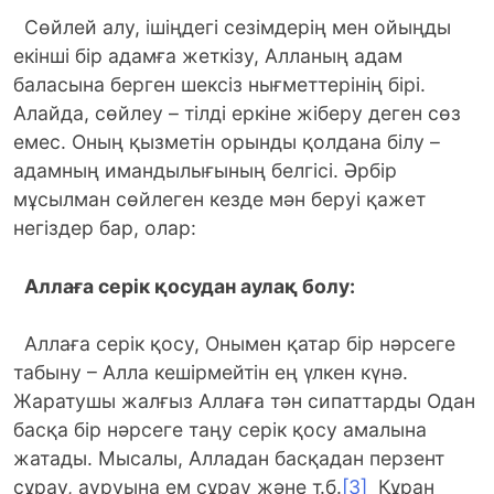
Сөйлей алу, ішіңдегі сезімдерің мен ойыңды
екінші бір адамға жеткізу, Алланың адам
баласына берген шексіз нығметтерінің бірі.
Алайда, сөйлеу – тілді еркіне жіберу деген сөз
емес. Оның қызметін орынды қолдана білу –
адамның имандылығының белгісі. Әрбір
мұсылман сөйлеген кезде мән беруі қажет
негіздер бар, олар:
Аллаға серік қосудан аулақ болу:
Аллаға серік қосу, Онымен қатар бір нәрсеге
табыну – Алла кешірмейтін ең үлкен күнә.
Жаратушы жалғыз Аллаға тән сипаттарды Одан
басқа бір нәрсеге таңу серік қосу амалына
жатады. Мысалы, Алладан басқадан перзент
сұрау, ауруына ем сұрау және т.б.
[3]
Құран