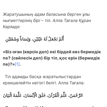
Жаратушының адам баласына берген ұлы
нығметтерінің бірі – тіл. Алла Тағала Құран
Кәрімде:
أَلَمْ نَجْعَلْ لَهُ عَيْنَيْنِ، وَلِسَاناً وَشَفَتَيْنِ
«
Біз оған (көрсін деп) екі бірдей көз бермедік
пе? (сөйлесін деп) бір тіл, қос ерін (бермедік
пе)?»
[1]
.
Тіл адамды басқа жаратылыстардан
ерекшелейтін негізгі белгі. Алла Тағала:
الرَّحْمَنُ، عَلَّمَ الْقُرْآنَ، خَلَقَ الْأِنْسَانَ، عَلَّمَهُ الْبَيَانَ