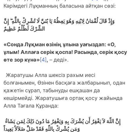
Кәрімдегі Лұқманның баласына айтқан сөзі:
وَإِذْ قَالَ لُقْمَانُ لِابْنِهِ وَهُوَ يَعِظُهُ يَا بُنَيَّ لَا تُشْرِكْ بِاللَّهِ ۖ
إِنَّ
الشِّرْكَ لَظُلْمٌ عَظِيمٌ
«Сонда Лұқман өзінің ұлына уағыздап: «О,
ұлым!
Аллаға серік қоспа! Расында, серік қосу
өте зор күнә»
[4]
,
– деді».
Жаратушы Алла шексіз рахым иесі
болғанымен, Өзінен басқаға жалбарынып, одан
қажетін сұрап, табынуды ешқашан да
кешірмейді. Жаратушыға ортақ қосу жайында
Алла Тағала Құранда:
إِنَّ اللّهَ لاَ يَغْفِرُ أَن يُشْرَكَ بِهِ وَيَغْفِرُ مَا دُونَ ذَلِكَ لِمَن يَشَاءُ
وَمَن يُشْرِكْ بِاللّهِ فَقَدْ ضَلَّ ضَلاَلاً بَعِيداً