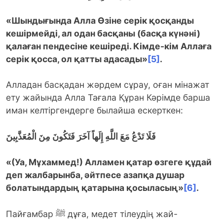
«Шындығында Алла Өзіне серік қосқанды
кешірмейді, ал одан басқаны (басқа күнәні)
қалаған пендесіне кешіреді. Кімде-кім Аллаға
серік қосса, ол қатты адасады»
[5]
.
Алладан басқадан жәрдем сұрау, оған мінажат
ету жайында Алла Тағала Құран Кәрімде барша
иман келтіргендерге былайша ескерткен:
فَلَا تَدْعُ مَعَ اللَّهِ إِلَهاً آخَرَ فَتَكُونَ مِنَ الْمُعَذَّبِينَ
«(Уа, Мұхаммед!) Алламен қатар өзгеге құдай
деп жалбарынба, әйтпесе азапқа душар
болатындардың қатарына қосыласың»
[6]
.
Пайғамбар ﷺ дұға, медет тілеудің жай-