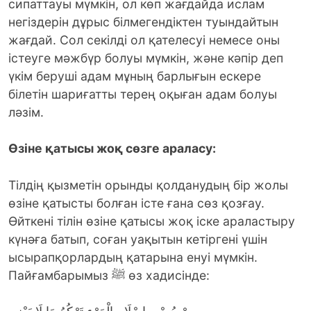
сипаттауы мүмкін, ол көп жағдайда ислам
негіздерін дұрыс білмегендіктен туындайтын
жағдай. Сол секілді ол қателесуі немесе оны
істеуге мәжбүр болуы мүмкін, және кәпір деп
үкім беруші адам мұның барлығын ескере
білетін шариғатты терең оқыған адам болуы
ләзім.
Өзіне қатысы жоқ сөзге араласу:
Тілдің қызметін орынды қолданудың бір жолы
өзіне қатысты болған істе ғана сөз қозғау.
Өйткені тілін өзіне қатысы жоқ іске араластыру
күнәға батып, соған уақытын кетіргені үшін
ысырапқорлардың қатарына енуі мүмкін.
Пайғамбарымыз ﷺ өз хадисінде: