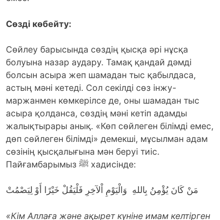
Сөзді көбейту:
Сөйлеу барысында сөздің қысқа әрі нұсқа
болуына назар аудару. Тамақ қандай дәмді
болсын асыра жеп шамадан тыс қабылдаса,
астың мәні кетеді. Сол секілді сөз інжу-
маржанмен көмкерілсе де, оны шамадан тыс
асыра қолданса, сөздің мәні кетіп адамды
жалықтырары анық. «Көп сөйлеген білімді емес,
дөп сөйлеген білімді» демекші, мұсылман адам
сөзінің қысқалығына мән беруі тиіс.
Пайғамбарымыз ﷺ хадисінде:
مَنْ كَانَ يُؤْمِنُ بِاللهِ وَالْيَوْمِ اْلآخِرِ فَلْيَقُلْ خَيْرًا أَوْ لِيَصْمُتْ
«Кім Аллаға және ақырет күніне имам келтірген