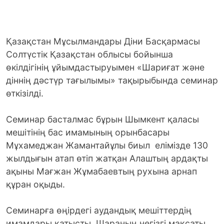
Қазақстан Мұсылмандары Діни Басқармасы
Солтүстік Қазақстан облысы бойынша
өкілдігінің ұйымдастыруымен «Шариғат және
діннің дәстүр тағылымы» тақырыбында семинар
өткізілді.
Семинар басталмас бұрын Шымкент қаласы
мешітінің бас имамының орынбасары
Мұхамеджан Жамантайұлы биыл елімізде 130
жылдығын атап өтіп жатқан Алаштың ардақты
ақыны Мағжан Жұмабаевтың рухына арнап
құран оқыды.
Семинарға өңірдегі аудандық мешіттердің
имамдары қатысты. Шараның негізгі мақсаты