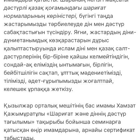
дәстүрлі қазақ қоғамындағы шариғат
нормаларының көріністері,
бүгінгі таңда
жастарымызды тәрбиелеуде дін мен дәстүр
сабақтастығын түсіндіру. Яғни, жастардың діни-
дүниетанымдық көзқарастарын дұрыс
қалыптастыруында ислам діні мен қазақ салт-
дәстүрлерінің бір-біріне қайшы келмейтіндігін,
сондай-ақ еліміздің ынтымағын, бірлігін,
бейбітшілігін сақтап, ұлттық мәдениетімізді,
тілімізді, әдет-ғұрыпымызды жоғалтпай,
келешек ұрпаққа жеткізу.
Қызылжар орталық мешітінің бас имамы Хамзат
Қажымұратұлы «Шариғат және діннің дәстүр
тағылымы» тақырыбы бойынша семинарға
қатысқан өңір имамдарына, арнайы сертификат
табыстады.