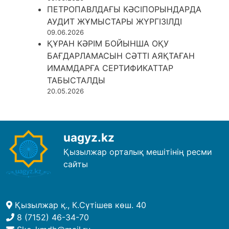
ПЕТРОПАВЛДАҒЫ КӘСІПОРЫНДАРДА
АУДИТ ЖҰМЫСТАРЫ ЖҮРГІЗІЛДІ
09.06.2026
ҚҰРАН КӘРІМ БОЙЫНША ОҚУ
БАҒДАРЛАМАСЫН СӘТТІ АЯҚТАҒАН
ИМАМДАРҒА СЕРТИФИКАТТАР
ТАБЫСТАЛДЫ
20.05.2026
uagyz.kz
Қызылжар орталық мешітінің ресми
сайты
Қызылжар қ., К.Сүтішев көш. 40
8 (7152) 46-34-70