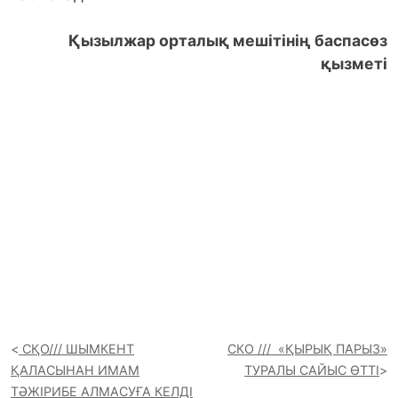
Қызылжар орталық мешітінің баспасөз
қызметі
СҚО/// ШЫМКЕНТ
СКО /// «ҚЫРЫҚ ПАРЫЗ»
ҚАЛАСЫНАН ИМАМ
ТУРАЛЫ САЙЫС ӨТТІ
ТӘЖІРИБЕ АЛМАСУҒА КЕЛДІ