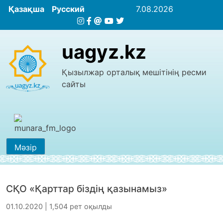
Қазақша
Русский
7.08.2026
uagyz.kz
Қызылжар орталық мешітінің ресми
сайты
Мәзір
СҚО «Қарттар біздің қазынамыз»
01.10.2020 | 1,504 рет оқылды