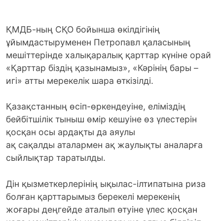
ҚМДБ-ның СҚО бойынша өкілдігінің
ұйымдастыруменен Петропавл қаласының
мешіттерінде халықаралық қарттар күніне орай
«Қарттар біздің қазынамыз», «Кәрінің бары –
игі» атты мерекелік шара өткізілді.
Қазақстанның өсіп-өркендеуіне, еліміздің
бейбітшілік тыныш өмір кешуіне өз үлестерін
қосқан осы ардақты да аяулы
ақ сақалды аталармен ақ жаулықты аналарға
сыйлықтар таратылды.
Дін қызметкерлерінің ықылас-ілтипатына риза
болған қарттарымыз берекелі мерекенің
жоғары деңгейде аталып өтуіне үлес қосқан