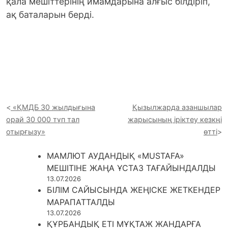
қала мешіттерінің имамдарына алғыс білдіріп,
ақ баталарын берді.
«ҚМДБ 30 жылдығына
Қызылжарда азаншылар
орай 30 000 түп тал
жарысының іріктеу кезкңі
отырғызу»
өтті
МАМЛЮТ АУДАНДЫҚ «MUSTAFA»
МЕШІТІНЕ ЖАҢА ҰСТАЗ ТАҒАЙЫНДАЛДЫ
13.07.2026
БІЛІМ САЙЫСЫНДА ЖЕҢІСКЕ ЖЕТКЕНДЕР
МАРАПАТТАЛДЫ
13.07.2026
ҚҰРБАНДЫҚ ЕТІ МҰҚТАЖ ЖАНДАРҒА