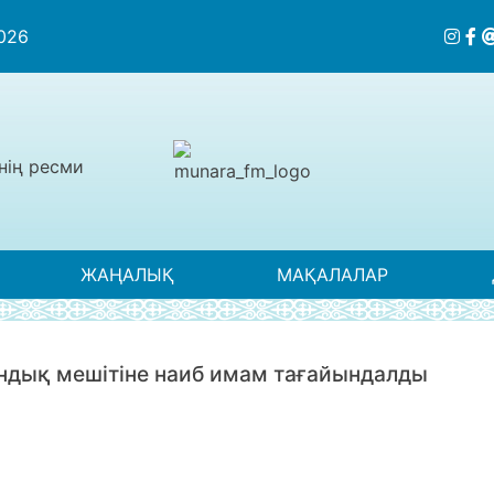
2026
нің ресми
ЖАҢАЛЫҚ
МАҚАЛАЛАР
дық мешітіне наиб имам тағайындалды