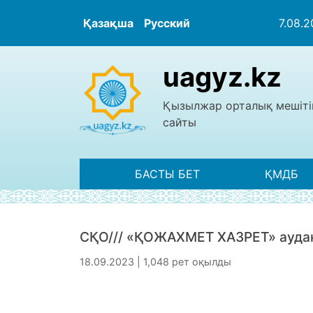
Қазақша
Русский
7.08.
uagyz.kz
Қызылжар орталық мешіті
сайты
БАСТЫ БЕТ
ҚМДБ
СҚО/// «ҚОЖАХМЕТ ХАЗРЕТ» аудан
18.09.2023 | 1,048 рет оқылды