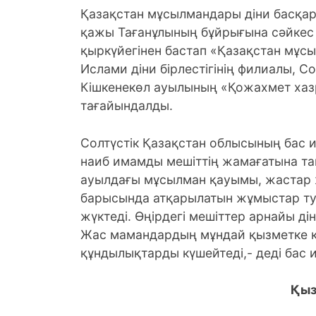
Қазақстан мұсылмандары діни басқа
қажы Тағанұлының бұйрығына сәйкес
қыркүйегінен бастап «Қазақстан мұс
Ислами діни бірлестігінің филиалы, 
Кішкенекөл ауылының «Қожахмет хазр
тағайындалды.
Солтүстік Қазақстан облысының бас 
наиб имамды мешіттің жамағатына та
ауылдағы мұсылман қауымы, жастар ж
барысында атқарылатын жұмыстар ту
жүктеді. Өңірдегі мешіттер арнайы д
Жас мамандардың мұндай қызметке к
құндылықтарды күшейтеді,- деді бас
Қызылжар орта