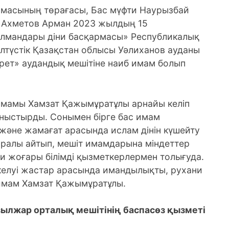
рмасының төрағасы, Бас мүфти Наурызбай
 Ахметов Арман 2023 жылдың 15
ылмандары діни басқармасы» Республикалық
Солтүстік Қазақстан облысы Уәлиханов ауданы
ет» аудандық мешітіне наиб имам болып
имамы Хамзат Қажымұратұлы арнайы келіп
ныстырды. Сонымен бірге бас имам
әне жамағат арасында ислам дінін күшейту
ралы айтып, мешіт имамдарына міндеттер
іни жоғары білімді қызметкерлермен толығуда.
елуі жастар арасында имандылықты, рухани
 имам Хамзат Қажымұратұлы.
лық мешітінің баспасөз қызметі