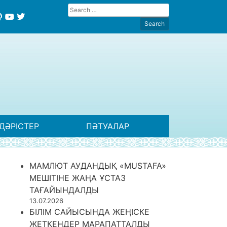
ДӘРІСТЕР
ПӘТУАЛАР
МАМЛЮТ АУДАНДЫҚ «MUSTAFA»
МЕШІТІНЕ ЖАҢА ҰСТАЗ
ТАҒАЙЫНДАЛДЫ
13.07.2026
БІЛІМ САЙЫСЫНДА ЖЕҢІСКЕ
ЖЕТКЕНДЕР МАРАПАТТАЛДЫ