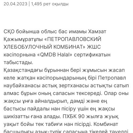
20.04.2023 | 1,495 рет оқылды
СҚО бойынша облыс бас имамы Хамзат
Қажымұратұлы «ПЕТРОПАВЛОВСКИЙ
ХЛЕБОБУЛОЧНЫЙ КОМБИНАТ» ЖШС
кәсіпорнына «QMDB Halal» сертификатын
табыстады.
Қазақстандағы бұрыннан бері жұмысын жасап
келе жатқан кәсіпорындарының бірі Петропавл
наубайханасы астық зертханасы астықты сатып
алмас бұрын оның сапасын тексереді. Олар оны
жақсы ұнға айналдырып, дәмді және ең
бастысы пайдалы нан пісіру үшін ең жақсы
шикізатты ғана алады. ПХБК 90 жылға жуық
уақыт бойы тек табиғи нан пісірді. Комбинат
басшылығы азық-түлік сапасына тікелей тәуелді