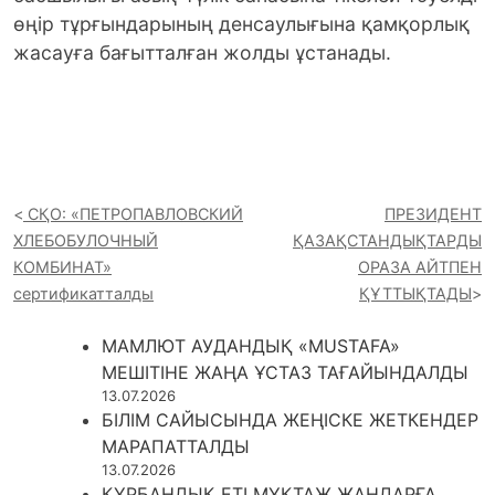
өңір тұрғындарының денсаулығына қамқорлық
жасауға бағытталған жолды ұстанады.
СҚО: «ПЕТРОПАВЛОВСКИЙ
ПРЕЗИДЕНТ
ХЛЕБОБУЛОЧНЫЙ
ҚАЗАҚСТАНДЫҚТАРДЫ
КОМБИНАТ»
ОРАЗА АЙТПЕН
сертификатталды
ҚҰТТЫҚТАДЫ
МАМЛЮТ АУДАНДЫҚ «MUSTAFA»
МЕШІТІНЕ ЖАҢА ҰСТАЗ ТАҒАЙЫНДАЛДЫ
13.07.2026
БІЛІМ САЙЫСЫНДА ЖЕҢІСКЕ ЖЕТКЕНДЕР
МАРАПАТТАЛДЫ
13.07.2026
ҚҰРБАНДЫҚ ЕТІ МҰҚТАЖ ЖАНДАРҒА