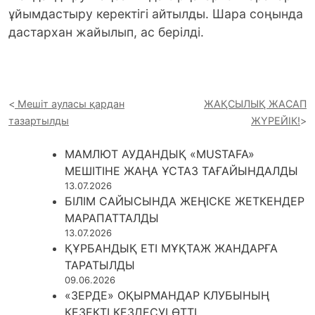
ұйымдастыру керектігі айтылды. Шара соңында
дастархан жайылып, ас берілді.
Мешіт ауласы қардан
ЖАҚСЫЛЫҚ ЖАСАП
тазартылды
ЖҮРЕЙІК!
МАМЛЮТ АУДАНДЫҚ «MUSTAFA»
МЕШІТІНЕ ЖАҢА ҰСТАЗ ТАҒАЙЫНДАЛДЫ
13.07.2026
БІЛІМ САЙЫСЫНДА ЖЕҢІСКЕ ЖЕТКЕНДЕР
МАРАПАТТАЛДЫ
13.07.2026
ҚҰРБАНДЫҚ ЕТІ МҰҚТАЖ ЖАНДАРҒА
ТАРАТЫЛДЫ
09.06.2026
«ЗЕРДЕ» ОҚЫРМАНДАР КЛУБЫНЫҢ
КЕЗЕКТІ КЕЗДЕСУІ ӨТТІ