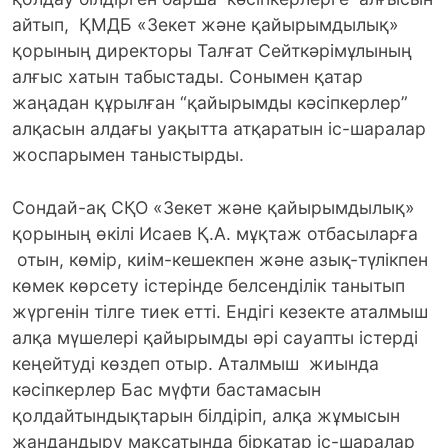
айтып, ҚМДБ «Зекет және қайырымдылық»
қорының директоры Талғат Сейткәрімұлының
алғыс хатын табыстады. Сонымен қатар
жаңадан құрылған “қайырымды кәсіпкерлер”
алқасын алдағы уақытта атқаратын іс-шаралар
жоспарымен таныстырды.
Сондай-ақ СҚО «Зекет және қайырымдылық»
қорының өкілі Исаев Қ.А. мұқтаж отбасыларға
отын, көмір, киім-кешекпен және азық-түлікпен
көмек көрсету істерінде белсенділік танытып
жүргенін тілге тиек етті. Ендігі кезекте аталмыш
алқа мүшелері қайырымды әрі сауапты істерді
кеңейтуді көздеп отыр. Аталмыш жиында
кәсіпкерлер Бас мүфти бастамасын
қолдайтындықтарын білдіріп, алқа жұмысын
жандандыру мақсатында бірқатар іс-шаралар