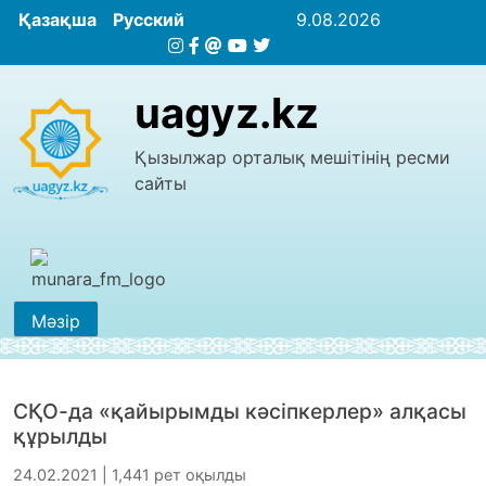
Қазақша
Русский
9.08.2026
uagyz.kz
Қызылжар орталық мешітінің ресми
сайты
Мәзір
СҚО-да «қайырымды кәсіпкерлер» алқасы
құрылды
24.02.2021 | 1,441 рет оқылды