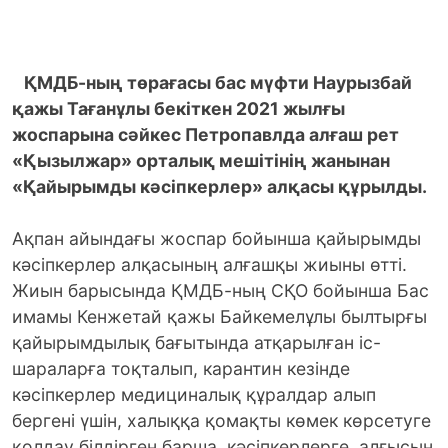
ҚМДБ-ның төрағасы бас мүфти Наурызбай
қажы Тағанұлы бекіткен 2021 жылғы
жоспарына сәйкес Петропавлда алғаш рет
«Қызылжар» орталық мешітінің жанынан
«Қайырымды кәсіпкерлер» алқасы құрылды.
Ақпан айындағы жоспар бойынша қайырымды
кәсіпкерлер алқасының алғашқы жиыны өтті.
Жиын барысында ҚМДБ-ның СҚО бойынша Бас
имамы Кенжетай қажы Байкемелұлы былтырғы
қайырымдылық бағытында атқарылған іс-
шараларға тоқталып, карантин кезінде
кәсіпкерлер медициналық құралдар алып
бергені үшін, халыққа қомақты көмек көрсетуге
қолдау білдірген барша кәсіпкерлерге алғысын