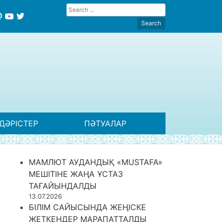
ДӘРІСТЕР
ПӘТУАЛАР
МАМЛЮТ АУДАНДЫҚ «MUSTAFA»
МЕШІТІНЕ ЖАҢА ҰСТАЗ
ТАҒАЙЫНДАЛДЫ
13.07.2026
БІЛІМ САЙЫСЫНДА ЖЕҢІСКЕ
ЖЕТКЕНДЕР МАРАПАТТАЛДЫ