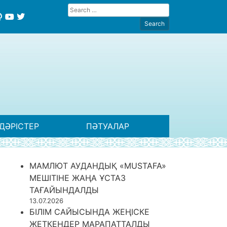
ДӘРІСТЕР
ПӘТУАЛАР
МАМЛЮТ АУДАНДЫҚ «MUSTAFA»
МЕШІТІНЕ ЖАҢА ҰСТАЗ
ТАҒАЙЫНДАЛДЫ
13.07.2026
БІЛІМ САЙЫСЫНДА ЖЕҢІСКЕ
ЖЕТКЕНДЕР МАРАПАТТАЛДЫ