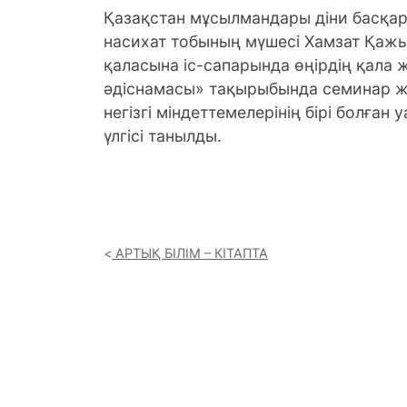
Қазақстан мұсылмандары діни басқа
насихат тобының мүшесі Хамзат Қажы
қаласына іс-сапарында өңірдің қала 
әдіснамасы» тақырыбында семинар ж
негізгі міндеттемелерінің бірі болған
үлгісі танылды.
АРТЫҚ БІЛІМ – КІТАПТА