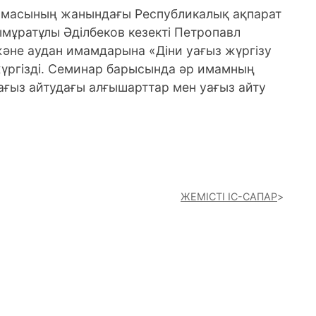
рмасының жанындағы Республикалық ақпарат
мұратұлы Әділбеков кезекті Петропавл
және аудан имамдарына «Діни уағыз жүргізу
үргізді. Семинар барысында әр имамның
 уағыз айтудағы алғышарттар мен уағыз айту
ЖЕМІСТІ ІС-САПАР