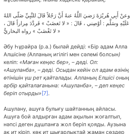
وعنْ أَبِي هُريْرَةَ رَضيَ اللَّهُ عنهُ أَنَّ رَجُلاً قَالَ للنَّبِيِّ صَلّى اللهُ
عَلَيْهِ وسَلَّم : أوْصِني ، قَالَ : « لا تَغضَبْ » فَردَّدَ مِراراً قَالَ ،
« لا تَغْضَبْ » رواه البخاريُّ
Әбу Һұрайра (р.а.) былай дейді: «Бір адам Алла
Алшісіне
(
Алланың игілігі мен сәлемі болсын
)
келіп:
«
Маған кеңес бер
»
, – деді. Ол:
«
Ашуланба
»
, – деді. Осыдан кейін ол адам өзінің
өтінішін үш рет қайталады. Алла
н
ың
Е
лшісі
оның
әрбір қайталағанына:
«
Ашуланба
»
, – деп кеңес
беріп отырды
»
[7]
.
Ашулану, ашуға булығу шайтанның айласы.
Ашуға бой алдырған адам ақылын жоғалтып,
нәпсі деген дұшпанға жол беріп қояды. Аузына
ақ ит кіріп, көк ит шығарлықтай жаман сөздер