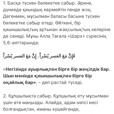
1. Басқа түскен бәлекетке сабыр. Әрине,
дүниеде қиындық көрмейтін пенде жоқ.
Дегенмен, мұсылман баласы басына түскен
бәлекетке сабыр етеді. Өйткені, бір
қиыншылықтың артынан жақсылықтың келеріне
де сенеді. Мұны Алла Тағала «Шарх» сүресінің
5,6-аяттарында:
فَإِنَّ مَعَ العسر يُسْراً . إِنَّ مَعَ العسر يُسْراً
«
Негізінде ауырлықпен бірге бір жеңілдік бар.
Шын мәнінде қиыншылықпен бірге бір
оңайлық бар»
, – деп растай түседі.
2. Құлшылықта сабыр. Құлшылық ету мұсылман
үшін өте маңызды. Алайда, адам нәпсі иесі
болғандықтан, иманы күшейгенде,