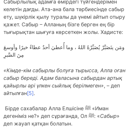
Сабырлылық адамға өмірдегі түйгендерімен
келетін дағды. Ата-ана бала тәрбиесінде сабыр
ету, шүкірлік қылу туралы да үнемі айтып отыру
қажет. Сабыр – Алланың бізге берген ең бір
тығырықтан шығуға көрсеткен жолы. Хадисте:
ومَن يتَصَبَّرْ يُصَبِّرْهُ اللهُ ، وما أُعطيَ أحدٌ عطاءً خيرًا وأوسعَ
مِنَ الصَّبرِ
«Кімде-кім сабырлы болуға тырысса, Алла оған
сабыр береді. Адам баласына сабырдан артық
қайырлы әрі үлкен сыйлық берілмеген»
, – деп
айтылған
[5]
.
Бірде сахабалар Алла Елшісіне ﷺ «Иман
дегеніміз не?» деп сұрағанда, Ол ﷺ: «
Сабыр
»
деп жауап қатқан болатын.