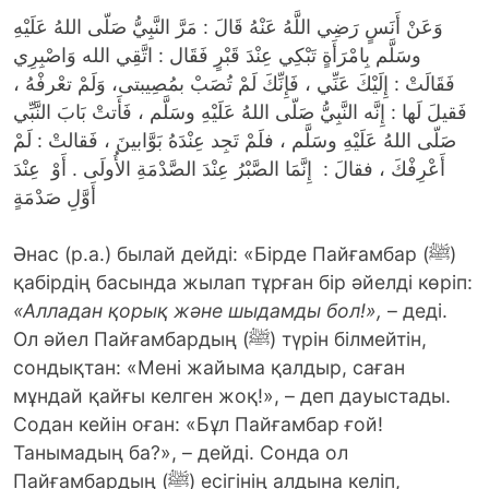
وَعَنْ أَنَسٍ رَضِي اللَّهُ عَنْهُ قَالَ : مَرَّ النَّبِيُّ صَلّى اللهُ عَلَيْهِ
وسَلَّم بِامْرَأَةٍ تَبْكِي عِنْدَ قَبْرٍ فَقَال : اتَّقِي الله وَاصْبِرِي
فَقَالَتْ : إِلَيْكَ عَنِّي ، فَإِنِّكَ لَمْ تُصَبْ بمُصِيبتى، وَلَمْ تعْرفْهُ ،
فَقيلَ لَها : إِنَّه النَّبِيُّ صَلّى اللهُ عَلَيْهِ وسَلَّم ، فَأَتتْ بَابَ النَّبِّي
صَلّى اللهُ عَلَيْهِ وسَلَّم ، فلَمْ تَجِد عِنْدَهُ بَوَّابينَ ، فَقالتْ : لَمْ
أَعْرِفْكَ ، فقالَ : إِنَّمَا الصَّبْرُ عِنْدَ الصَّدْمَةِ الأُولَى . أَوْ عِنْدَ
أَوَّلِ صَدْمَةٍ
Әнас (р.а.) былай дейді: «Бірде Пайғамбар (ﷺ)
қабірдің басында жылап тұрған бір әйелді көріп:
«Алладан қорық және шыдамды бол!»,
– деді.
Ол әйел Пайғамбардың (ﷺ) түрін білмейтін,
сондықтан: «Мені жайыма қалдыр, саған
мұндай қайғы келген жоқ!», – деп дауыстады.
Содан кейін оған: «Бұл Пайғамбар ғой!
Танымадың ба?», – дейді. Сонда ол
Пайғамбардың (ﷺ) есігінің алдына келіп,