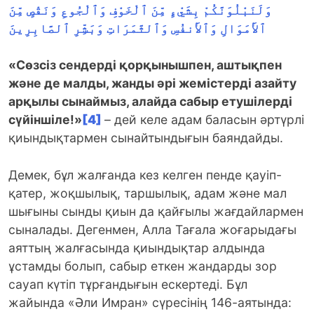
وَلَنَبْلُوَنَّكُمْ بِشَيْءٍ مِّنَ ٱلْخَوْفِ وَٱلْجُوعِ وَنَقْصٍ مِّنَ
ٱلأَمَوَالِ وَٱلأَنفُسِ وَٱلثَّمَرَاتِ وَبَشِّرِ ٱلصَّابِرِينَ
«Сөзсіз сендерді қорқынышпен, аштықпен
және де малды, жанды әрі жемістерді азайту
арқылы сынаймыз, алайда сабыр етушілерді
сүйіншіле!»
[4]
– дей келе адам баласын әртүрлі
қиындықтармен сынайтындығын баяндайды.
Демек, бұл жалғанда кез келген пенде қауіп-
қатер, жоқшылық, таршылық, адам және мал
шығыны сынды қиын да қайғылы жағдайлармен
сыналады. Дегенмен, Алла Тағала жоғарыдағы
аяттың жалғасында қиындықтар алдында
ұстамды болып, сабыр еткен жандарды зор
сауап күтіп тұрғандығын ескертеді. Бұл
жайында «Әли Имран» сүресінің 146-аятында: