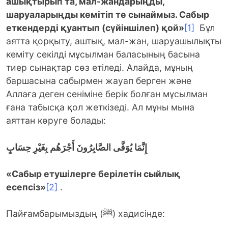
ашықтырып та, мал-жандарыңды,
шаруаларыңды кемітіп те сынаймыз. Сабыр
еткендерді қуантып (сүйіншілеп) қой»
[1]
Бұл
аятта қорқыту, аштық, мал-жан, шаруашылықты
кеміту секілді мұсылман баласының басына
тиер сынақтар сөз етіледі. Алайда, мұның
баршасына сабырмен жауап берген және
Аллаға деген сеніміне берік болған мұсылман
ғана табысқа қол жеткізеді. Ал мұны мына
аяттан көруге болады:
إِنَّمَا يُوَفَّى الصَّابِرُونَ أَجْرَهُم بِغَيْرِ حِسَابٍ
«Сабыр етушілерге берілетін сыйлық
есепсіз»
[2]
.
Пайғамбарымыздың (ﷺ) хадисінде: