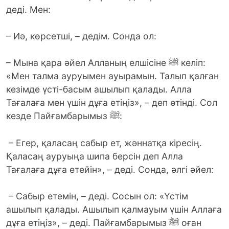
деді. Мен:
– Иә, көрсетші, – дедім. Сонда ол:
– Мына қара әйел Алланың елшісіне ﷺ келіп:
«Мен талма ауруымен ауырамын. Талып қалған
кезімде үсті-басым ашылып қалады. Алла
Тағалаға мен үшін дұға етіңіз», – деп өтінді. Сол
кезде Пайғамбарымыз ﷺ:
– Егер, қаласаң сабыр ет, жәннатқа кіресің.
Қаласаң ауруыңа шипа берсін деп Алла
Тағалаға дұға етейін», – деді. Сонда, әлгі әйел:
– Сабыр етемін, – деді. Сосын ол: «Үстім
ашылып қалады. Ашылып қалмауым үшін Аллаға
дұға етіңіз», – деді. Пайғамбарымыз ﷺ оған