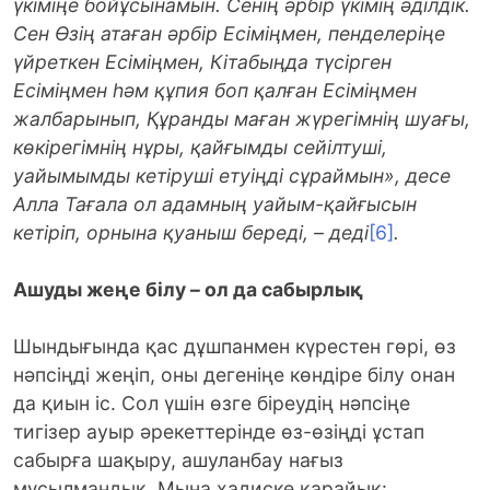
үкіміңе бойұсынамын. Сенің әрбір үкімің әділдік.
Сен Өзің атаған әрбір Есіміңмен, пенделеріңе
үйреткен Есіміңмен, Кітабыңда түсірген
Есіміңмен һәм құпия боп қалған Есіміңмен
жалбарынып, Құранды маған жүрегімнің шуағы,
көкірегімнің нұры, қайғымды сейілтуші,
уайымымды кетіруші етуіңді сұраймын», десе
Алла Тағала ол адамның уайым-қайғысын
кетіріп, орнына қуаныш береді, – деді
[6]
.
Ашуды жеңе білу – ол да сабырлық
Шындығында қас дұшпанмен күрестен гөрі, өз
нәпсіңді жеңіп, оны дегеніңе көндіре білу онан
да қиын іс. Сол үшін өзге біреудің нәпсіңе
тигізер ауыр әрекеттерінде өз-өзіңді ұстап
сабырға шақыру, ашуланбау нағыз
мұсылмандық. Мына хадиске қарайық: