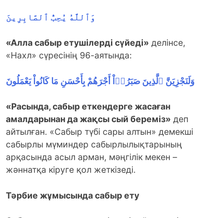
وَٱللَّهُ يُحِبُّ ٱلصَّابِرِينَ
«Алла сабыр етушілерді сүйеді»
делінсе,
«Нахл» сүресінің 96-аятында:
وَلَنَجْزِيَنَّ ٱلَّذِينَ صَبَرُوۤاْ أَجْرَهُمْ بِأَحْسَنِ مَا كَانُواْ يَعْمَلُونَ
«Расында, сабыр еткендерге жасаған
амалдарынан да жақсы сый береміз»
деп
айтылған. «Сабыр түбі сары алтын» демекші
сабырлы мүминдер сабырлылықтарының
арқасында асыл арман, мәңгілік мекен –
жәннатқа кіруге қол жеткізеді.
Тәрбие жұмысында сабыр ету