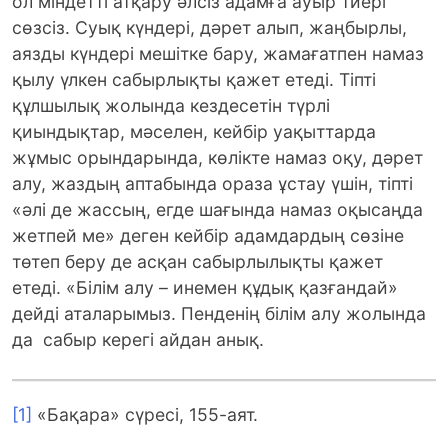
ол міндетті атқару әлсіз адамға ауыр тиері
сөзсіз. Суық күндері, дәрет алып, жаңбырлы,
аязды күндері мешітке бару, жамағатпен намаз
қылу үлкен сабырлықты қажет етеді. Тіпті
құлшылық жолында кездесетін түрлі
қиындықтар, мәселен, кейбір уақыттарда
жұмыс орындарында, көлікте намаз оқу, дәрет
алу, жаздың аптабында ораза ұстау үшін, тіпті
«әлі де жассың, егде шағында намаз оқысаңда
жетпей ме» деген кейбір адамдардың сөзіне
төтеп беру де асқан сабырлылықты қажет
етеді. «Білім алу – инемен құдық қазғандай»
дейді аталарымыз. Пенденің білім алу жолында
да сабыр керегі айдан анық.
[1]
«Бақара» сүресі, 155-аят.