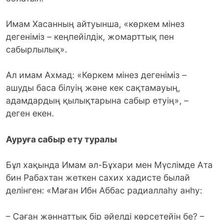
Имам Хасанның айтуынша, «көркем мінез
дегеніміз – кеңпейілдік, жомарттық пен
сабырлылық».
Ал имам Ахмад: «Көркем мінез дегеніміз –
ашуды баса білуің және кек сақтамауың,
адамдардың қылықтарына сабыр етуің», –
деген екен.
Ауруға сабыр ету туралы
Бұл хақында Имам әл-Бұхари мен Мүслімде Ата
бин Рабахтан жеткен сахих хадисте былай
делінген: «Маған Ибн Аббас радиаллаһу анһу:
– Саған жәннаттық бір әйелді көрсетейін бе? –