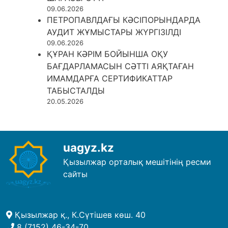
09.06.2026
ПЕТРОПАВЛДАҒЫ КӘСІПОРЫНДАРДА
АУДИТ ЖҰМЫСТАРЫ ЖҮРГІЗІЛДІ
09.06.2026
ҚҰРАН КӘРІМ БОЙЫНША ОҚУ
БАҒДАРЛАМАСЫН СӘТТІ АЯҚТАҒАН
ИМАМДАРҒА СЕРТИФИКАТТАР
ТАБЫСТАЛДЫ
20.05.2026
uagyz.kz
Қызылжар орталық мешітінің ресми
сайты
Қызылжар қ., К.Сүтішев көш. 40
8 (7152) 46-34-70