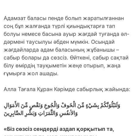
Адамзат баласы пенде болып жаратылғаннан
соң бұл жалғанда түрлі қиындықтарға тап
болуы немесе басына ауыр жағдай туғанда әл-
дәрмені таусылуы әбден мүмкін. Осындай
жағдайларда адам баласының жұбанышы –
сабыр болары да сөзсіз. Өйткені, сабыр сақтай
білу өмірдің тауқыметін жеңе отырып, жаңа
ғұмырға жол ашады.
Алла Тағала Құран Кәрімде сабырлық жайында:
وَلَنَبْلُوَنَّكُمْ بِشَيْءٍ مِّنَ الْخَوفْ وَالْجُوعِ وَنَقْصٍ مِّنَ الأَمَوَالِ
وَالأنفُسِ وَالثَّمَرَاتِ وَبَشِّرِ الصَّابِرِينَ
«Біз сөзсіз сендерді аздап қорқытып та,