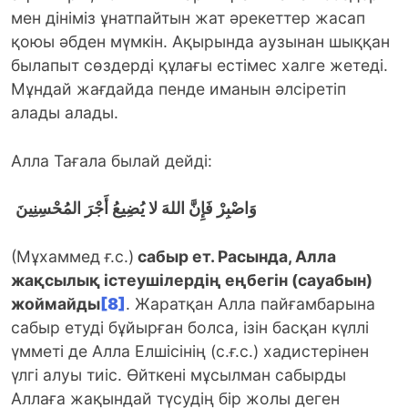
мен дініміз ұнатпайтын жат әрекеттер жасап
қоюы әбден мүмкін. Ақырында аузынан шыққан
былапыт сөздерді құлағы естімес халге жетеді.
Мұндай жағдайда пенде иманын әлсіретіп
алады алады.
Алла Тағала былай дейді:
وَاصْبِرْ فَإِنَّ اللهَ لا يُضِيعُ أَجْرَ المُحْسِنِينَ
(Мұхаммед ғ.с.)
сабыр ет. Расында, Алла
жақсылық істеушілердің еңбегін (сауабын)
жоймайды
[8]
. Жаратқан Алла пайғамбарына
сабыр етуді бұйырған болса, ізін басқан күллі
үмметі де Алла Елшісінің (с.ғ.с.) хадистерінен
үлгі алуы тиіс. Өйткені мұсылман сабырды
Аллаға жақындай түсудің бір жолы деген