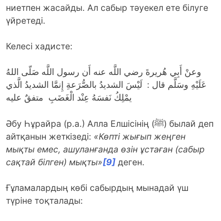
ниетпен жасайды. Ал сабыр тәуекел ете білуге
үйретеді.
Келесі хадисте:
وعنْ أَبِي هُريرةَ رضي اللَّه عنه أَن رسول اللَّه صَلّى اللهُ
عَلَيْهِ وسَلَّم قال : لَيْسَ الشديدُ بالصُّرَعةِ إِنمَّا الشديدُ الَّذي
يمْلِكُ نَفسَهُ عِنْد الْغَضَبِ متفقٌ عليه
Әбу Һұрайра (р.а.) Алла Елшісінің (ﷺ) былай деп
айтқанын жеткізеді:
«Көпті жығып жеңген
мықты емес, ашуланғанда өзін ұстаған (сабыр
сақтай білген)
мықты»
[9]
деген.
Ғұламалардың көбі сабырдың мынадай үш
түріне тоқталады: