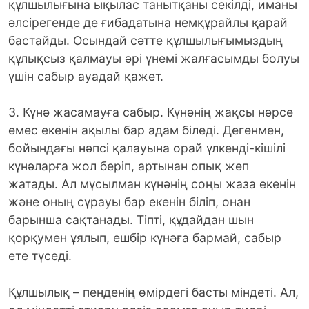
құлшылығына ықылас танытқаны секілді, иманы
әлсірегенде де ғибадатына немқұрайлы қарай
бастайды. Осындай сәтте құлшылығымыздың
құлықсыз қалмауы әрі үнемі жалғасымды болуы
үшін сабыр ауадай қажет.
3. Күнә жасамауға сабыр. Күнәнің жақсы нәрсе
емес екенін ақылы бар адам біледі. Дегенмен,
бойындағы нәпсі қалауына орай үлкенді-кішілі
күнәларға жол беріп, артынан опық жеп
жатады. Ал мұсылман күнәнің соңы жаза екенін
және оның сұрауы бар екенін біліп, онан
барынша сақтанады. Тіпті, құдайдан шын
қорқумен ұялып, ешбір күнәға бармай, сабыр
ете түседі.
Құлшылық – пенденің өмірдегі басты міндеті. Ал,