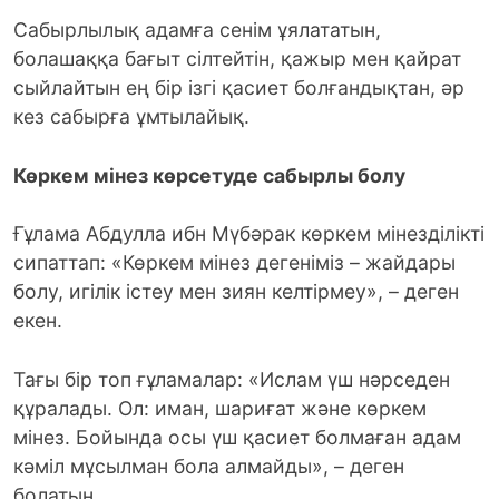
Сабырлылық адамға сенім ұялататын,
болашаққа бағыт сілтейтін, қажыр мен қайрат
сыйлайтын ең бір ізгі қасиет болғандықтан, әр
кез сабырға ұмтылайық.
Көркем мінез көрсетуде сабырлы болу
Ғұлама Абдулла ибн Мүбәрак көркем мінезділікті
сипаттап: «Көркем мінез дегеніміз – жайдары
болу, игілік істеу мен зиян келтірмеу», – деген
екен.
Тағы бір топ ғұламалар: «Ислам үш нәрседен
құралады. Ол: иман, шариғат және көркем
мінез. Бойында осы үш қасиет болмаған адам
кәміл мұсылман бола алмайды», – деген
болатын.