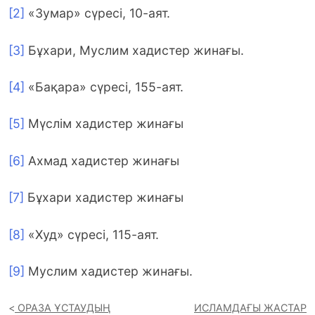
[2]
«Зумар» сүресі, 10-аят.
[3]
Бұхари, Муслим хадистер жинағы.
[4]
«Бақара» сүресі, 155-аят.
[5]
Мүслім хадистер жинағы
[6]
Ахмад хадистер жинағы
[7]
Бұхари хадистер жинағы
[8]
«Худ» сүресі, 115-аят.
[9]
Муслим хадистер жинағы.
ОРАЗА ҰСТАУДЫҢ
ИСЛАМДАҒЫ ЖАСТАР