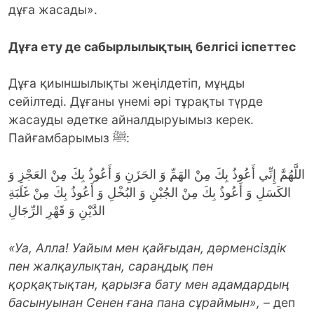
дұға жасады».
Дұға ету де сабырлылықтың белгісі іспеттес
Дұға қиыншылықты жеңілдетіп, мұңды
сейілтеді. Дұғаны үнемі әрі тұрақты түрде
жасауды әдетке айналдыруымыз керек.
Пайғамбарымыз ﷺ:
اللَّهُمَّ إِنِّي أَعُوذُ بِكَ مِنْ الهَمِّ وَ الحَزَنِ وَ أَعُوذُ بِكَ مِنْ العَجْزِ وَ
الكَسَلِ وَ أَعُوذُ بِكَ مِنْ الجُبْنِ وَ البُخْلِ وَ أَعُوذُ بِكَ مِنْ غَلَبَةِ
الدَّيْنِ وَ قَهْرِ الرِّجَالِ
«Уа, Алла! Уайым мен қайғыдан, дәрменсіздік
пен жалқаулықтан, сараңдық пен
қорқақтықтан, қарызға бату мен адамдардың
басынуынан Сенен ғана пана сұраймын»,
– деп