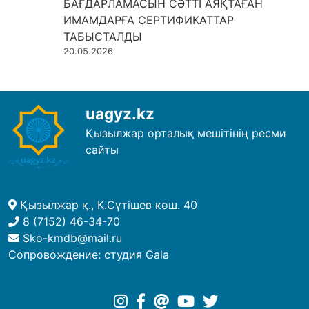
БАҒДАРЛАМАСЫН СӘТТІ АЯҚТАҒАН
ИМАМДАРҒА СЕРТИФИКАТТАР
ТАБЫСТАЛДЫ
20.05.2026
uagyz.kz
Қызылжар орталық мешітінің ресми
сайты
Қызылжар қ., К.Сүтішев көш. 40
8 (7152) 46-34-70
Sko-kmdb@mail.ru
Сопровождение:
студия Gala