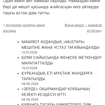
Одан кейін айт намазы оқылды. Намаздан кейін
бәрі де мешіт қасында жайғасқан киіз үйлерде
таңғы астан дәм татты.
Ауғандар сауапты амал
Жаңа мешіт – жамағат
жасады
игілігіне
МАМЛЮТ АУДАНДЫҚ «MUSTAFA»
МЕШІТІНЕ ЖАҢА ҰСТАЗ ТАҒАЙЫНДАЛДЫ
13.07.2026
БІЛІМ САЙЫСЫНДА ЖЕҢІСКЕ ЖЕТКЕНДЕР
МАРАПАТТАЛДЫ
13.07.2026
ҚҰРБАНДЫҚ ЕТІ МҰҚТАЖ ЖАНДАРҒА
ТАРАТЫЛДЫ
09.06.2026
«ЗЕРДЕ» ОҚЫРМАНДАР КЛУБЫНЫҢ
КЕЗЕКТІ КЕЗДЕСУІ ӨТТІ
09.06.2026
ҚҰРАНҒА ТҮСКЕН ШӘКІРТТЕРГЕ ТӘЖ