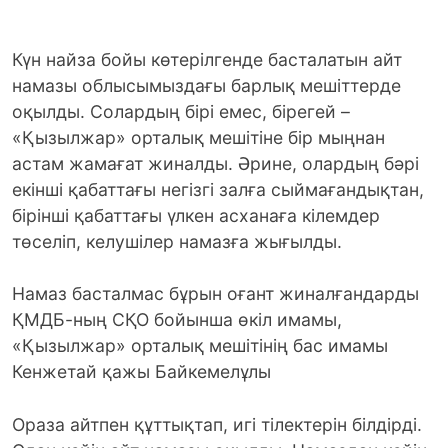
Күн найза бойы көтерілгенде басталатын айт
намазы облысымыздағы барлық мешіттерде
оқылды. Солардың бірі емес, бірегей –
«Қызылжар» орталық мешітіне бір мыңнан
астам жамағат жиналды. Әрине, олардың бәрі
екінші қабаттағы негізгі залға сыймағандықтан,
бірінші қабаттағы үлкен асханаға кілемдер
төселіп, келушілер намазға жығылды.
Намаз басталмас бұрын оғант жиналғандарды
ҚМДБ-ның СҚО бойынша өкіл имамы,
«Қызылжар» орталық мешітінің бас имамы
Кенжетай қажы Байкемелұлы
Ораза айтпен құттықтап, игі тілектерін білдірді.