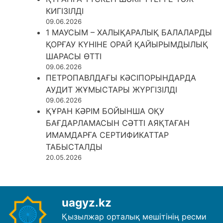
КИГІЗІЛДІ
09.06.2026
1 МАУСЫМ – ХАЛЫҚАРАЛЫҚ БАЛАЛАРДЫ
ҚОРҒАУ КҮНІНЕ ОРАЙ ҚАЙЫРЫМДЫЛЫҚ
ШАРАСЫ ӨТТІ
09.06.2026
ПЕТРОПАВЛДАҒЫ КӘСІПОРЫНДАРДА
АУДИТ ЖҰМЫСТАРЫ ЖҮРГІЗІЛДІ
09.06.2026
ҚҰРАН КӘРІМ БОЙЫНША ОҚУ
БАҒДАРЛАМАСЫН СӘТТІ АЯҚТАҒАН
ИМАМДАРҒА СЕРТИФИКАТТАР
ТАБЫСТАЛДЫ
20.05.2026
uagyz.kz
Қызылжар орталық мешітінің ресми